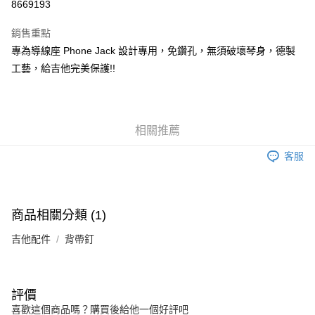
8669193
3 期 0 利率 每期
NT$116
21家銀行
銷售重點
6 期 0 利率 每期
NT$58
21家銀行
合作金庫商業銀行
第一商業銀行
專為導線座 Phone Jack 設計專用，免鑽孔，無須破壞琴身，德製
華南商業銀行
彰化商業銀行
12 期 0 利率 每期
NT$29
21家銀行
合作金庫商業銀行
第一商業銀行
工藝，給吉他完美保護!!
上海商業儲蓄銀行
台北富邦商業銀行
華南商業銀行
彰化商業銀行
合作金庫商業銀行
第一商業銀行
超商取貨付款
國泰世華商業銀行
兆豐國際商業銀行
上海商業儲蓄銀行
台北富邦商業銀行
華南商業銀行
彰化商業銀行
臺灣中小企業銀行
台中商業銀行
國泰世華商業銀行
兆豐國際商業銀行
LINE Pay
上海商業儲蓄銀行
台北富邦商業銀行
匯豐（台灣）商業銀行
華泰商業銀行
臺灣中小企業銀行
台中商業銀行
國泰世華商業銀行
兆豐國際商業銀行
聯邦商業銀行
遠東國際商業銀行
相關推薦
匯豐（台灣）商業銀行
華泰商業銀行
Apple Pay
臺灣中小企業銀行
台中商業銀行
元大商業銀行
永豐商業銀行
聯邦商業銀行
遠東國際商業銀行
匯豐（台灣）商業銀行
華泰商業銀行
客服
玉山商業銀行
星展（台灣）商業銀行
街口支付
元大商業銀行
永豐商業銀行
聯邦商業銀行
遠東國際商業銀行
台新國際商業銀行
中國信託商業銀行
玉山商業銀行
星展（台灣）商業銀行
元大商業銀行
永豐商業銀行
台灣樂天信用卡公司
悠遊付
台新國際商業銀行
中國信託商業銀行
玉山商業銀行
星展（台灣）商業銀行
台灣樂天信用卡公司
商品相關分類 (1)
台新國際商業銀行
中國信託商業銀行
Google Pay
台灣樂天信用卡公司
吉他配件
背帶釘
全盈+PAY
AFTEE先享後付
相關說明
評價
【關於「AFTEE先享後付」】
喜歡這個商品嗎？購買後給他一個好評吧
ATM付款
AFTEE先享後付是「在收到商品之後才付款」的支付方式。 讓您購物簡單