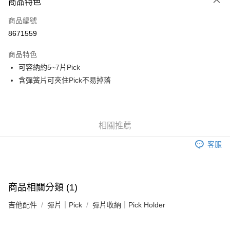
3 期 0 利率 每期
NT$30
21家銀行
商品特色
6 期 0 利率 每期
NT$15
21家銀行
合作金庫商業銀行
第一商業銀行
商品編號
華南商業銀行
彰化商業銀行
12 期 0 利率 每期
NT$7
21家銀行
合作金庫商業銀行
第一商業銀行
8671559
上海商業儲蓄銀行
台北富邦商業銀行
華南商業銀行
彰化商業銀行
合作金庫商業銀行
第一商業銀行
超商取貨付款
國泰世華商業銀行
兆豐國際商業銀行
上海商業儲蓄銀行
台北富邦商業銀行
商品特色
華南商業銀行
彰化商業銀行
臺灣中小企業銀行
台中商業銀行
國泰世華商業銀行
兆豐國際商業銀行
可容納約5~7片Pick
LINE Pay
上海商業儲蓄銀行
台北富邦商業銀行
匯豐（台灣）商業銀行
華泰商業銀行
臺灣中小企業銀行
台中商業銀行
國泰世華商業銀行
兆豐國際商業銀行
含彈簧片可夾住Pick不易掉落
聯邦商業銀行
遠東國際商業銀行
匯豐（台灣）商業銀行
華泰商業銀行
Apple Pay
臺灣中小企業銀行
台中商業銀行
元大商業銀行
永豐商業銀行
聯邦商業銀行
遠東國際商業銀行
匯豐（台灣）商業銀行
華泰商業銀行
玉山商業銀行
星展（台灣）商業銀行
街口支付
元大商業銀行
永豐商業銀行
聯邦商業銀行
遠東國際商業銀行
台新國際商業銀行
中國信託商業銀行
玉山商業銀行
星展（台灣）商業銀行
元大商業銀行
永豐商業銀行
台灣樂天信用卡公司
悠遊付
相關推薦
台新國際商業銀行
中國信託商業銀行
玉山商業銀行
星展（台灣）商業銀行
台灣樂天信用卡公司
台新國際商業銀行
中國信託商業銀行
Google Pay
客服
台灣樂天信用卡公司
全盈+PAY
AFTEE先享後付
商品相關分類 (1)
相關說明
吉他配件
彈片｜Pick
彈片收納｜Pick Holder
【關於「AFTEE先享後付」】
ATM付款
AFTEE先享後付是「在收到商品之後才付款」的支付方式。 讓您購物簡單
便利好安心！