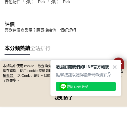
吉他配件
彈片｜Pick
彈片｜Pick
相關說明
【關於「AFTEE先享後付」】
ATM付款
AFTEE先享後付是「在收到商品之後才付款」的支付方式。 讓您購物簡單
便利好安心！
評價
１．簡單：不需註冊會員、不需綁卡、不需儲值。
運送方式
喜歡這個商品嗎？購買後給他一個好評吧
２．便利：只要手機號碼，簡訊認證，即可結帳。
３．安心：先確認商品／服務後，再付款。
全家取貨付款
每筆NT$60，滿NT$899(含以上)免運費
【「AFTEE先享後付」結帳流程】
本分類熱銷
全站排行
１．於結帳方式選擇「AFTEE先享後付」後，將跳轉至「AFTEE先享後付」
付款後全家取貨
結帳頁面，進行簡訊認證並確認金額後，即可完成結帳。
２．訂單成立數日內，您將收到繳費通知簡訊。
每筆NT$60，滿NT$899(含以上)免運費
歡迎訂閱我們的LINE官方帳號
本網站中使用 cookie，欲查詢有關本網站使用 cookie 方式之詳情，及若您不希
３．收到繳費通知簡訊後14天內，點擊此簡訊中的連結，可透過四大超商／
熱門標籤
望在電腦上使用 cookie 時應如何變更電腦的 cookie 設定，請參閱本網站「
隱私
ATM／網路銀行／等多元方式進行付款，方視為交易完成。
7-11取貨付款
點擊按鈕以獲得最新琴款資訊👇
權條款
」之 Cookie 聲明。您繼續使用本網站即表示您同意本公司得按本網站使
※ 請注意：結帳手續完成當下不需立刻繳費，但若您需要取消訂單，請聯絡
用條款之 Cookie 聲明使用 cookie。
了解更多 >
每筆NT$60，滿NT$899(含以上)免運費
購買商品的店家。未經商家同意取消之訂單仍視為有效，需透過AFTEE先享
連結 LINE 帳號
後付繳納相關費用。
付款後7-11取貨
※ 交易是否成功請以「AFTEE先享後付 」之結帳頁面顯示為準，若有關於
是否繳費成功／繳費後需取消欲退款等相關疑問，請聯繫「AFTEE先享後付
我知道了
每筆NT$60，滿NT$899(含以上)免運費
客戶支援中心」
https://netprotections.freshdesk.com/support/home
宅配
【注意事項】
１．透過由恩沛科技股份有限公司提供之「AFTEE先享後付」服務完成之交
每筆NT$105，滿NT$899(含以上)免運費
易，需依本服務之必要範圍內提供個人資料，並將交易相關給付款項請求債