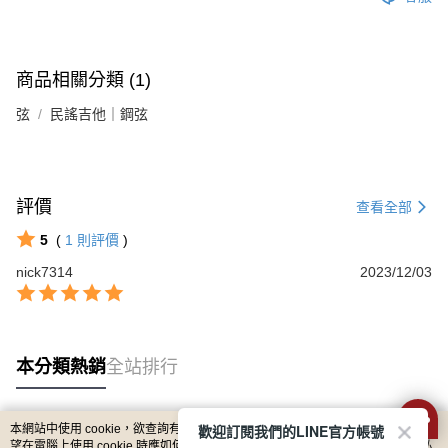
https://aftee.tw/terms/#terms3
３．未成年的使用者請事先徵得法定代理人或監護人之同意方可使用
宅配 - 離島
「AFTEE先享後付」，若未經同意申辦者引起之損失，本公司不負相關責
任。
每筆NT$80，滿NT$899(含以上)免運費
４．使用「AFTEE先享後付」時，將依據個別帳號之用戶狀況，依本公司即
商品相關分類 (1)
時審查核予不同之上限額度；若仍有額度不足之情形，本公司將視審查結果
付款後門市自取
請求用戶進行身份認證。
弦
民謠吉他｜鋼弦
免運費
５．嚴禁一人註冊多個帳號或使用他人資訊註冊。若發現惡意使用之情形，
恩沛科技股份有限公司將有權停止該用戶之使用額度並採取法律行動。
國家/地區配送
查看運費
評價
查看全部
5
(
1
則評價
)
nick7314
2023/12/03
本分類熱銷
全站排行
歡迎訂閱我們的LINE官方帳號
本網站中使用 cookie，欲查詢有關本網站使用 cookie 方式之詳情，及若您不希
熱門標籤
望在電腦上使用 cookie 時應如何變更電腦的 cookie 設定，請參閱本網站「
隱私