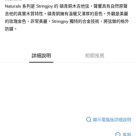
ATM付款
AFTEE先享後付是「在收到商品之後才付款」的支付方式。 讓您購物簡單
Naturals 系列是 Stringjoy 的 磷青銅木吉他弦，聲響具有自然原聲
便利好安心！
吉他的真實木質特性。磷青銅擁有溫暖又渾厚的音色，外觀是美麗
１．簡單：不需註冊會員、不需綁卡、不需儲值。
運送方式
的玫瑰金色，非常美麗。Stringjoy 獨特的合金技術，將弦做的格外
２．便利：只要手機號碼，簡訊認證，即可結帳。
３．安心：先確認商品／服務後，再付款。
防鏽。
全家取貨付款
每筆NT$60，滿NT$899(含以上)免運費
【「AFTEE先享後付」結帳流程】
１．於結帳方式選擇「AFTEE先享後付」後，將跳轉至「AFTEE先享後付」
付款後全家取貨
結帳頁面，進行簡訊認證並確認金額後，即可完成結帳。
２．訂單成立數日內，您將收到繳費通知簡訊。
詳細說明
相關推薦
每筆NT$60，滿NT$899(含以上)免運費
３．收到繳費通知簡訊後14天內，點擊此簡訊中的連結，可透過四大超商／
ATM／網路銀行／等多元方式進行付款，方視為交易完成。
7-11取貨付款
※ 請注意：結帳手續完成當下不需立刻繳費，但若您需要取消訂單，請聯絡
每筆NT$60，滿NT$899(含以上)免運費
購買商品的店家。未經商家同意取消之訂單仍視為有效，需透過AFTEE先享
後付繳納相關費用。
付款後7-11取貨
※ 交易是否成功請以「AFTEE先享後付 」之結帳頁面顯示為準，若有關於
是否繳費成功／繳費後需取消欲退款等相關疑問，請聯繫「AFTEE先享後付
每筆NT$60，滿NT$899(含以上)免運費
客戶支援中心」
https://netprotections.freshdesk.com/support/home
宅配
【注意事項】
１．透過由恩沛科技股份有限公司提供之「AFTEE先享後付」服務完成之交
每筆NT$105，滿NT$899(含以上)免運費
顯示電腦版詳細說明
易，需依本服務之必要範圍內提供個人資料，並將交易相關給付款項請求債
權轉讓予恩沛科技股份有限公司。
宅配 - 配件
２．關於個人資料處理事宜，請瀏覽以下網址：
每筆NT$80，滿NT$899(含以上)免運費
客服