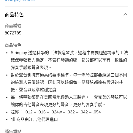
信用卡分期付款
3 期 0 利率 每期
NT$158
21家銀行
商品特色
6 期 0 利率 每期
NT$79
21家銀行
合作金庫商業銀行
第一商業銀行
商品編號
華南商業銀行
彰化商業銀行
12 期 0 利率 每期
NT$39
21家銀行
合作金庫商業銀行
第一商業銀行
8672785
上海商業儲蓄銀行
台北富邦商業銀行
華南商業銀行
彰化商業銀行
合作金庫商業銀行
第一商業銀行
超商取貨付款
國泰世華商業銀行
兆豐國際商業銀行
上海商業儲蓄銀行
台北富邦商業銀行
商品特色
華南商業銀行
彰化商業銀行
臺灣中小企業銀行
台中商業銀行
國泰世華商業銀行
兆豐國際商業銀行
Stringjoy 透過科學的工法製造琴弦，過程中需要經過精確的工法
LINE Pay
上海商業儲蓄銀行
台北富邦商業銀行
匯豐（台灣）商業銀行
華泰商業銀行
臺灣中小企業銀行
台中商業銀行
國泰世華商業銀行
兆豐國際商業銀行
確保琴弦張力穩定，不管在琴頸的哪一部分都可以享有一致性的
聯邦商業銀行
遠東國際商業銀行
匯豐（台灣）商業銀行
華泰商業銀行
Apple Pay
臺灣中小企業銀行
台中商業銀行
元大商業銀行
永豐商業銀行
彈奏手感跟聲音表現。
聯邦商業銀行
遠東國際商業銀行
匯豐（台灣）商業銀行
華泰商業銀行
玉山商業銀行
星展（台灣）商業銀行
街口支付
對於聲音也擁有極高的要求標準，每一條琴弦都要經過三個不同
元大商業銀行
永豐商業銀行
聯邦商業銀行
遠東國際商業銀行
台新國際商業銀行
中國信託商業銀行
玉山商業銀行
星展（台灣）商業銀行
的檢測人員做確認，因此可以確保每一條琴弦都擁有最好的共
元大商業銀行
永豐商業銀行
台灣樂天信用卡公司
悠遊付
台新國際商業銀行
中國信託商業銀行
振、聲音以及準確穩定度。
玉山商業銀行
星展（台灣）商業銀行
台灣樂天信用卡公司
台新國際商業銀行
中國信託商業銀行
Google Pay
每一條琴弦都是在美國當地透過人工製造，一套完美的琴弦可以
台灣樂天信用卡公司
讓你的吉他聲音表現更好的聲音，更好的彈奏手感。
全盈+PAY
弦徑： .012 – .016 – .024w – .032 – .042 – .054
AFTEE先享後付
*此商品由江吉他代理進口
相關說明
銷售重點
【關於「AFTEE先享後付」】