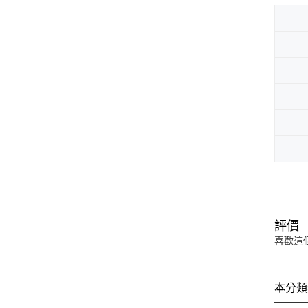
評價
喜歡這
本分類