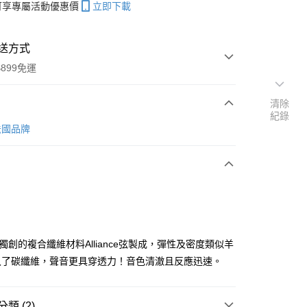
帳可享專屬活動優惠價
立即下載
送方式
899免運
清除
紀錄
次付款
 法國品牌
期付款
0 利率 每期
NT$150
21家銀行
0 利率 每期
NT$75
21家銀行
庫商業銀行
第一商業銀行
業銀行
彰化商業銀行
 0 利率 每期
NT$37
21家銀行
庫商業銀行
第一商業銀行
業儲蓄銀行
台北富邦商業銀行
業銀行
彰化商業銀行
庫商業銀行
第一商業銀行
付款
華商業銀行
兆豐國際商業銀行
ez獨創的複合纖維材料Alliance弦製成，彈性及密度類似羊
業儲蓄銀行
台北富邦商業銀行
業銀行
彰化商業銀行
小企業銀行
台中商業銀行
入了碳纖維，聲音更具穿透力！音色清澈且反應迅速。
華商業銀行
兆豐國際商業銀行
業儲蓄銀行
台北富邦商業銀行
台灣）商業銀行
華泰商業銀行
小企業銀行
台中商業銀行
華商業銀行
兆豐國際商業銀行
業銀行
遠東國際商業銀行
台灣）商業銀行
華泰商業銀行
小企業銀行
台中商業銀行
業銀行
永豐商業銀行
業銀行
遠東國際商業銀行
類 (2)