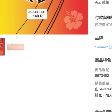
App 結
付款與運
超取滿NT$
付款方式
品牌
信用卡一
Savarez
信用卡分
商品特色
3 期 
商品編號
6 期 
合作金
8673402
華南商
12 期
合作金
上海商
銷售重點
華南商
合作金
超商取貨
國泰世
由Savar
上海商
華南商
臺灣中
腸弦，加
國泰世
LINE Pay
上海商
匯豐（
臺灣中
國泰世
聯邦商
匯豐（
Apple Pay
臺灣中
元大商
聯邦商
商品相關分