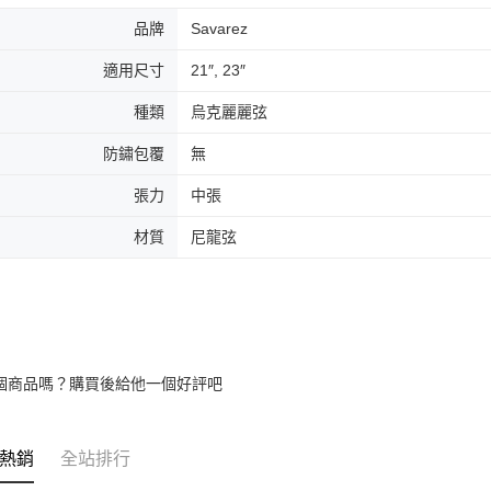
7-11取貨
絡購買商品
品牌
Savarez
先享後付
每筆NT$6
※ 交易是
適用尺寸
21″, 23″
是否繳費成
付款後7-1
付客戶支
每筆NT$6
種類
烏克麗麗弦
【注意事
宅配
１．透過由
防鏽包覆
無
交易，需
每筆NT$1
求債權轉
張力
中張
２．關於
宅配 - 配
https://aft
材質
尼龍弦
每筆NT$8
３．未成
「AFTE
宅配 - 離
任。
４．使用「
每筆NT$8
即時審查
結果請求
付款後門
５．嚴禁
個商品嗎？購買後給他一個好評吧
免運費
形，恩沛
動。
國家/地區
熱銷
全站排行