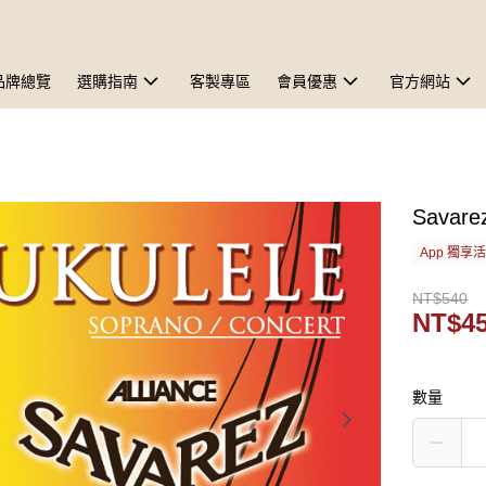
品牌總覽
選購指南
客製專區
會員優惠
官方網站
Savar
App 獨享
NT$540
NT$4
數量