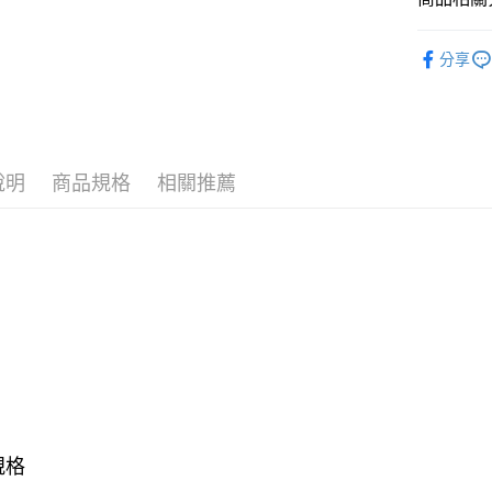
匯豐（
玉山商
街口支付
元大商
聯邦商
台新國
弦
烏克
玉山商
元大商
台灣樂
悠遊付
分享
台新國
玉山商
烏克麗麗
台灣樂
台新國
Google Pa
台灣樂
全盈+PAY
AFTEE先
說明
商品規格
相關推薦
相關說明
【關於「A
ATM付款
AFTEE
便利好安
１．簡單
２．便利
運送方式
３．安心
全家取貨
【「AFT
每筆NT$6
１．於結帳
付」結帳
付款後全
２．訂單
３．收到繳
每筆NT$6
規格
／ATM／
※ 請注意