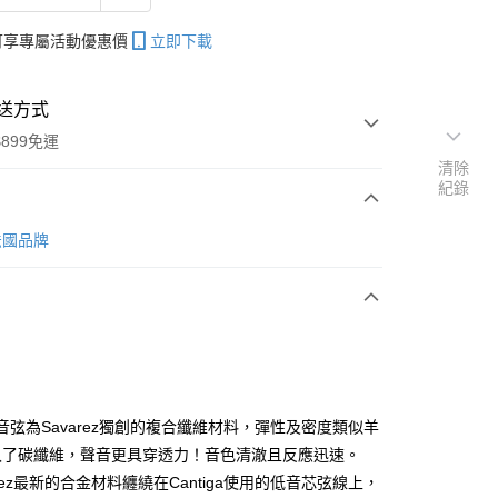
帳可享專屬活動優惠價
立即下載
送方式
899免運
清除
紀錄
次付款
 法國品牌
期付款
0 利率 每期
NT$253
21家銀行
0 利率 每期
NT$126
21家銀行
庫商業銀行
第一商業銀行
業銀行
彰化商業銀行
 0 利率 每期
NT$63
21家銀行
庫商業銀行
第一商業銀行
業儲蓄銀行
台北富邦商業銀行
業銀行
彰化商業銀行
庫商業銀行
第一商業銀行
付款
華商業銀行
兆豐國際商業銀行
ce高音弦為Savarez獨創的複合纖維材料，彈性及密度類似羊
業儲蓄銀行
台北富邦商業銀行
業銀行
彰化商業銀行
小企業銀行
台中商業銀行
入了碳纖維，聲音更具穿透力！音色清澈且反應迅速。
華商業銀行
兆豐國際商業銀行
業儲蓄銀行
台北富邦商業銀行
台灣）商業銀行
華泰商業銀行
小企業銀行
台中商業銀行
arez最新的合金材料纏繞在Cantiga使用的低音芯弦線上，
華商業銀行
兆豐國際商業銀行
業銀行
遠東國際商業銀行