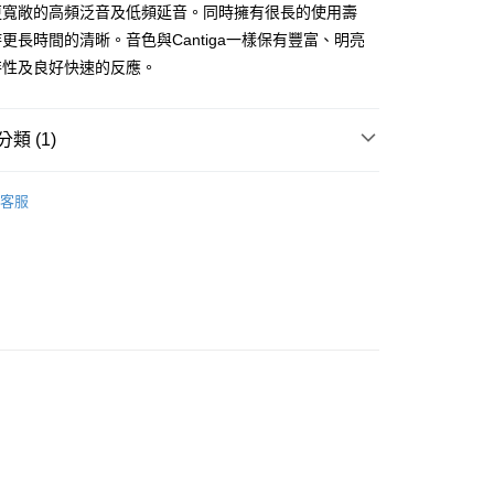
台灣）商業銀行
華泰商業銀行
更寬敞的高頻泛音及低頻延音。同時擁有很長的使用壽
小企業銀行
台中商業銀行
業銀行
永豐商業銀行
業銀行
遠東國際商業銀行
台灣）商業銀行
華泰商業銀行
更長時間的清晰。音色與Cantiga一樣保有豐富、明亮
業銀行
星展（台灣）商業銀行
業銀行
永豐商業銀行
業銀行
遠東國際商業銀行
際商業銀行
中國信託商業銀行
特性及良好快速的反應。
業銀行
星展（台灣）商業銀行
業銀行
永豐商業銀行
天信用卡公司
際商業銀行
中國信託商業銀行
業銀行
星展（台灣）商業銀行
天信用卡公司
際商業銀行
中國信託商業銀行
y
類 (1)
天信用卡公司
吉他｜尼龍弦
客服
享後付
FTEE先享後付」】
先享後付是「在收到商品之後才付款」的支付方式。 讓您購物簡單
心！
：不需註冊會員、不需綁卡、不需儲值。
：只要手機號碼，簡訊認證，即可結帳。
：先確認商品／服務後，再付款。
付款
EE先享後付」結帳流程】
0，滿NT$899(含以上)免運費
方式選擇「AFTEE先享後付」後，將跳轉至「AFTEE先享後
頁面，進行簡訊認證並確認金額後，即可完成結帳。
家取貨
成立數日內，您將收到繳費通知簡訊。
費通知簡訊後14天內，點擊此簡訊中的連結，可透過四大超商
0，滿NT$899(含以上)免運費