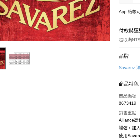
App 結
付款與運
超取滿NT$
付款方式
品牌
信用卡一
Savarez
信用卡分
商品特色
3 期 
商品編號
6 期 
合作金
8673419
華南商
12 期
合作金
上海商
銷售重點
華南商
合作金
超商取貨
國泰世
Allian
上海商
華南商
臺灣中
腸弦，加
國泰世
LINE Pay
上海商
匯豐（
臺灣中
使用Sav
國泰世
聯邦商