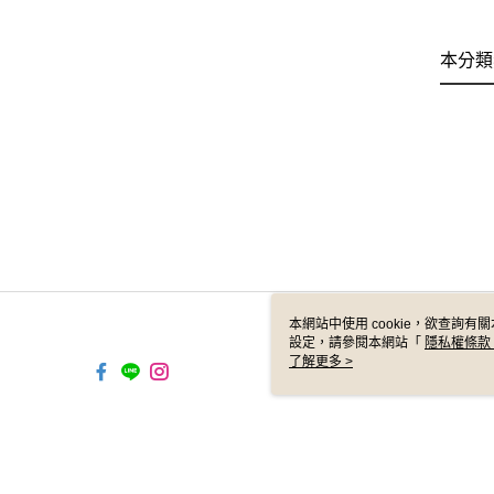
本分類
本網站中使用 cookie，欲查詢有關
設定，請參閱本網站「
隱私權條款
使用 cookie。
了解更多 >