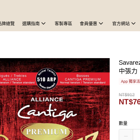
品牌總覽
選購指南
客製專區
會員優惠
官方網站
Savare
中張力
App 獨享
NT$912
NT$7
數量