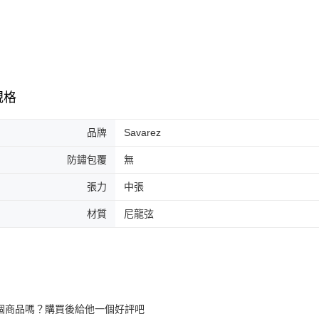
／ATM／
※ 請注意
7-11取貨
絡購買商品
先享後付
每筆NT$6
※ 交易是
是否繳費成
付款後7-1
付客戶支
每筆NT$6
規格
【注意事
宅配
１．透過由
交易，需
品牌
Savarez
每筆NT$1
求債權轉
２．關於
宅配 - 配
防鏽包覆
無
https://aft
每筆NT$8
３．未成
張力
中張
「AFTE
宅配 - 離
任。
材質
尼龍弦
４．使用「
每筆NT$8
即時審查
結果請求
付款後門
５．嚴禁
免運費
形，恩沛
動。
國家/地區
個商品嗎？購買後給他一個好評吧