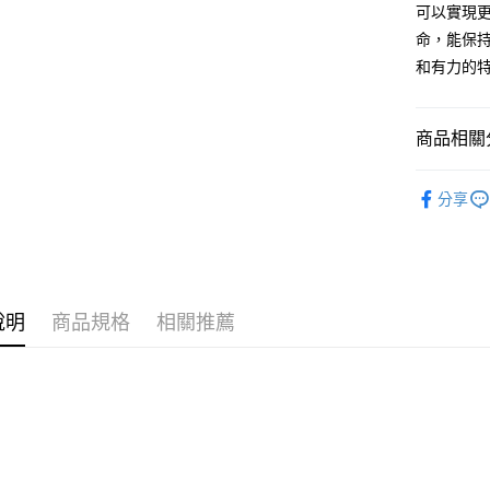
匯豐（
Apple Pay
可以實現
臺灣中
元大商
聯邦商
匯豐（
命，能保持
玉山商
街口支付
元大商
聯邦商
台新國
和有力的
玉山商
元大商
台灣樂
悠遊付
台新國
玉山商
台灣樂
台新國
Google Pa
商品相關分
台灣樂
全盈+PAY
弦
古典
分享
AFTEE先
相關說明
【關於「A
ATM付款
AFTEE
便利好安
１．簡單
說明
商品規格
相關推薦
２．便利
運送方式
３．安心
全家取貨
【「AFT
每筆NT$6
１．於結帳
付」結帳
付款後全
２．訂單
３．收到繳
每筆NT$6