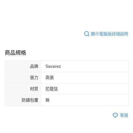
１．簡單：不需註冊會員、不需綁卡、不需儲值。
運送方式
２．便利：只要手機號碼，簡訊認證，即可結帳。
３．安心：先確認商品／服務後，再付款。
全家取貨付款
每筆NT$60，滿NT$899(含以上)免運費
【「AFTEE先享後付」結帳流程】
１．於結帳方式選擇「AFTEE先享後付」後，將跳轉至「AFTEE先享後付」
顯示電腦版詳細說明
付款後全家取貨
結帳頁面，進行簡訊認證並確認金額後，即可完成結帳。
２．訂單成立數日內，您將收到繳費通知簡訊。
每筆NT$60，滿NT$899(含以上)免運費
３．收到繳費通知簡訊後14天內，點擊此簡訊中的連結，可透過四大超商／
ATM／網路銀行／等多元方式進行付款，方視為交易完成。
商品規格
7-11取貨付款
※ 請注意：結帳手續完成當下不需立刻繳費，但若您需要取消訂單，請聯絡
每筆NT$60，滿NT$899(含以上)免運費
購買商品的店家。未經商家同意取消之訂單仍視為有效，需透過AFTEE先享
品牌
Savarez
後付繳納相關費用。
付款後7-11取貨
※ 交易是否成功請以「AFTEE先享後付 」之結帳頁面顯示為準，若有關於
是否繳費成功／繳費後需取消欲退款等相關疑問，請聯繫「AFTEE先享後付
張力
高張
每筆NT$60，滿NT$899(含以上)免運費
客戶支援中心」
https://netprotections.freshdesk.com/support/home
材質
尼龍弦
宅配
【注意事項】
１．透過由恩沛科技股份有限公司提供之「AFTEE先享後付」服務完成之交
每筆NT$105，滿NT$899(含以上)免運費
防鏽包覆
無
易，需依本服務之必要範圍內提供個人資料，並將交易相關給付款項請求債
權轉讓予恩沛科技股份有限公司。
宅配 - 配件
２．關於個人資料處理事宜，請瀏覽以下網址：
客服
每筆NT$80，滿NT$899(含以上)免運費
https://aftee.tw/terms/#terms3
３．未成年的使用者請事先徵得法定代理人或監護人之同意方可使用
宅配 - 離島
「AFTEE先享後付」，若未經同意申辦者引起之損失，本公司不負相關責