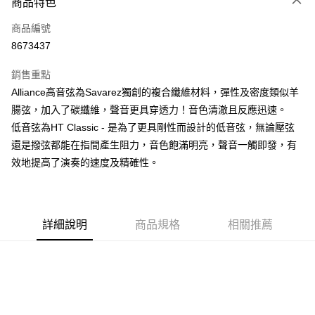
3 期 0 利率 每期
NT$210
21家銀行
商品特色
6 期 0 利率 每期
NT$105
21家銀行
合作金庫商業銀行
第一商業銀行
商品編號
華南商業銀行
彰化商業銀行
12 期 0 利率 每期
NT$52
21家銀行
合作金庫商業銀行
第一商業銀行
8673437
上海商業儲蓄銀行
台北富邦商業銀行
華南商業銀行
彰化商業銀行
合作金庫商業銀行
第一商業銀行
超商取貨付款
國泰世華商業銀行
兆豐國際商業銀行
上海商業儲蓄銀行
台北富邦商業銀行
銷售重點
華南商業銀行
彰化商業銀行
臺灣中小企業銀行
台中商業銀行
國泰世華商業銀行
兆豐國際商業銀行
Alliance高音弦為Savarez獨創的複合纖維材料，彈性及密度類似羊
LINE Pay
上海商業儲蓄銀行
台北富邦商業銀行
匯豐（台灣）商業銀行
華泰商業銀行
臺灣中小企業銀行
台中商業銀行
國泰世華商業銀行
兆豐國際商業銀行
腸弦，加入了碳纖維，聲音更具穿透力！音色清澈且反應迅速。
聯邦商業銀行
遠東國際商業銀行
匯豐（台灣）商業銀行
華泰商業銀行
Apple Pay
臺灣中小企業銀行
台中商業銀行
元大商業銀行
永豐商業銀行
低音弦為HT Classic - 是為了更具剛性而設計的低音弦，無論壓弦
聯邦商業銀行
遠東國際商業銀行
匯豐（台灣）商業銀行
華泰商業銀行
玉山商業銀行
星展（台灣）商業銀行
街口支付
還是撥弦都能在指間產生阻力，音色飽滿明亮，聲音一觸即發，有
元大商業銀行
永豐商業銀行
聯邦商業銀行
遠東國際商業銀行
台新國際商業銀行
中國信託商業銀行
玉山商業銀行
星展（台灣）商業銀行
效地提高了演奏的速度及精確性。
元大商業銀行
永豐商業銀行
台灣樂天信用卡公司
悠遊付
台新國際商業銀行
中國信託商業銀行
玉山商業銀行
星展（台灣）商業銀行
台灣樂天信用卡公司
台新國際商業銀行
中國信託商業銀行
Google Pay
台灣樂天信用卡公司
全盈+PAY
詳細說明
商品規格
相關推薦
AFTEE先享後付
相關說明
【關於「AFTEE先享後付」】
ATM付款
AFTEE先享後付是「在收到商品之後才付款」的支付方式。 讓您購物簡單
便利好安心！