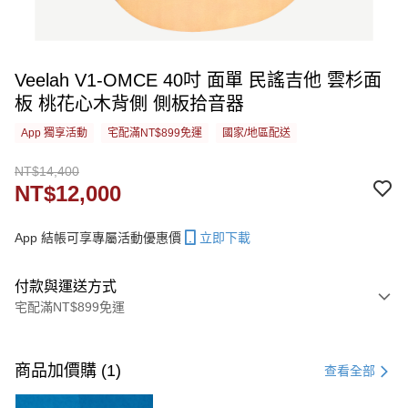
Veelah V1-OMCE 40吋 面單 民謠吉他 雲杉面
板 桃花心木背側 側板拾音器
App 獨享活動
宅配滿NT$899免運
國家/地區配送
NT$14,400
NT$12,000
App 結帳可享專屬活動優惠價
立即下載
付款與運送方式
宅配滿NT$899免運
付款方式
信用卡一次付款
商品加價購 (1)
查看全部
信用卡分期付款