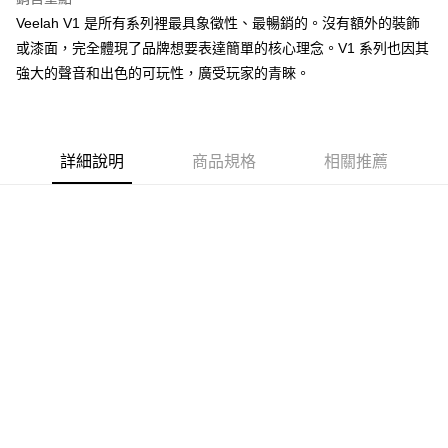
運送方式
２．便利：只要手機號碼，簡訊認證，即可結帳。
Veelah V1 是所有系列裡最具象徵性、最暢銷的。沒有額外的裝飾
３．安心：先確認商品／服務後，再付款。
宅配
或漆面，完全體現了品牌想要表達簡單的核心理念。V1 系列也因其
每筆NT$105，滿NT$899(含以上)免運費
【「AFTEE先享後付」結帳流程】
強大的聲音和出色的可玩性，廣受玩家的青睞。
１．於結帳方式選擇「AFTEE先享後付」後，將跳轉至「AFTEE先享後付」
宅配 - 離島
結帳頁面，進行簡訊認證並確認金額後，即可完成結帳。
２．訂單成立數日內，您將收到繳費通知簡訊。
每筆NT$80，滿NT$899(含以上)免運費
３．收到繳費通知簡訊後14天內，點擊此簡訊中的連結，可透過四大超商／
ATM／網路銀行／等多元方式進行付款，方視為交易完成。
詳細說明
商品規格
相關推薦
付款後門市自取
※ 請注意：結帳手續完成當下不需立刻繳費，但若您需要取消訂單，請聯絡
免運費
購買商品的店家。未經商家同意取消之訂單仍視為有效，需透過AFTEE先享
後付繳納相關費用。
國家/地區配送
※ 交易是否成功請以「AFTEE先享後付 」之結帳頁面顯示為準，若有關於
查看運費
是否繳費成功／繳費後需取消欲退款等相關疑問，請聯繫「AFTEE先享後付
客戶支援中心」
https://netprotections.freshdesk.com/support/home
【注意事項】
１．透過由恩沛科技股份有限公司提供之「AFTEE先享後付」服務完成之交
易，需依本服務之必要範圍內提供個人資料，並將交易相關給付款項請求債
權轉讓予恩沛科技股份有限公司。
２．關於個人資料處理事宜，請瀏覽以下網址：
https://aftee.tw/terms/#terms3
３．未成年的使用者請事先徵得法定代理人或監護人之同意方可使用
「AFTEE先享後付」，若未經同意申辦者引起之損失，本公司不負相關責
任。