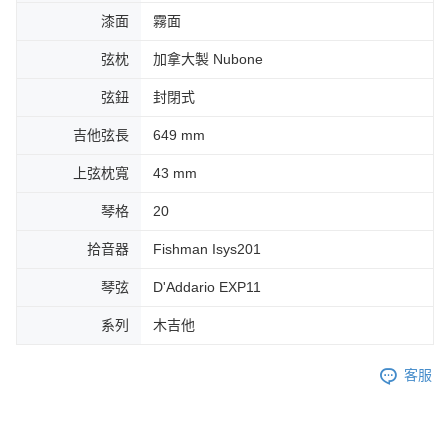
漆面
霧面
弦枕
加拿大製 Nubone
弦鈕
封閉式
吉他弦長
649 mm
上弦枕寬
43 mm
琴格
20
拾音器
Fishman Isys201
琴弦
D'Addario EXP11
系列
木吉他
客服