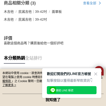
商品相關分類 (3)
查看全部
木吉他
民謠吉他｜39-42吋
面單板
木吉他
民謠吉他｜39-42吋
評價
喜歡這個商品嗎？購買後給他一個好評吧
本分類熱銷
全站排行
歡迎訂閱我們的LINE官方帳號
本網站中使用 cookie，欲查詢有關本網站使用 cookie 方式之詳情，及若您不希
熱門標籤
望在電腦上使用 cookie 時應如何變更電腦的 cookie 設定，請參閱本網站「
隱私
點擊按鈕以獲得最新琴款資訊👇
權條款
」之 Cookie 聲明。您繼續使用本網站即表示您同意本公司得按本網站使
用條款之 Cookie 聲明使用 cookie。
了解更多 >
連結 LINE 帳號
我知道了