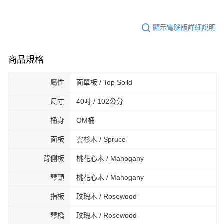
４．使用「AFTEE先享後付」時，將依據個別帳號之用戶狀況，依本公司即
時審查核予不同之上限額度；若仍有額度不足之情形，本公司將視審查結果
請求用戶進行身份認證。
顯示電腦版詳細說明
５．嚴禁一人註冊多個帳號或使用他人資訊註冊。若發現惡意使用之情形，
恩沛科技股份有限公司將有權停止該用戶之使用額度並採取法律行動。
商品規格
屬性
面單板 / Top Soild
尺寸
40吋 / 102公分
桶身
OM桶
面板
雲杉木 / Spruce
背側板
桃花心木 / Mahogany
琴頸
桃花心木 / Mahogany
指板
玫瑰木 / Rosewood
琴橋
玫瑰木 / Rosewood