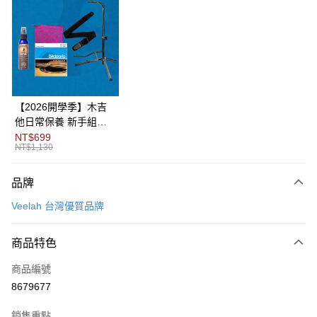
3 期 0 利率 每期
NT$4,000
21家銀行
6 期 0 利率 每期
NT$2,000
21家銀行
合作金庫商業銀行
第一商業銀行
華南商業銀行
彰化商業銀行
12 期 0 利率 每期
NT$1,000
21家銀行
合作金庫商業銀行
第一商業銀行
上海商業儲蓄銀行
台北富邦商業銀行
華南商業銀行
彰化商業銀行
合作金庫商業銀行
第一商業銀行
LINE Pay
國泰世華商業銀行
兆豐國際商業銀行
上海商業儲蓄銀行
台北富邦商業銀行
華南商業銀行
彰化商業銀行
臺灣中小企業銀行
台中商業銀行
國泰世華商業銀行
兆豐國際商業銀行
【2026開學季】木吉
Apple Pay
上海商業儲蓄銀行
台北富邦商業銀行
匯豐（台灣）商業銀行
華泰商業銀行
臺灣中小企業銀行
台中商業銀行
他日常保養 新手組合
國泰世華商業銀行
兆豐國際商業銀行
聯邦商業銀行
遠東國際商業銀行
匯豐（台灣）商業銀行
華泰商業銀行
包
NT$699
街口支付
臺灣中小企業銀行
台中商業銀行
元大商業銀行
永豐商業銀行
NT$1,130
聯邦商業銀行
遠東國際商業銀行
匯豐（台灣）商業銀行
華泰商業銀行
玉山商業銀行
星展（台灣）商業銀行
悠遊付
元大商業銀行
永豐商業銀行
聯邦商業銀行
遠東國際商業銀行
台新國際商業銀行
中國信託商業銀行
玉山商業銀行
星展（台灣）商業銀行
品牌
元大商業銀行
永豐商業銀行
台灣樂天信用卡公司
Google Pay
台新國際商業銀行
中國信託商業銀行
玉山商業銀行
星展（台灣）商業銀行
Veelah 台灣優質品牌
台灣樂天信用卡公司
台新國際商業銀行
中國信託商業銀行
全盈+PAY
台灣樂天信用卡公司
商品特色
AFTEE先享後付
相關說明
商品編號
【關於「AFTEE先享後付」】
8679677
ATM付款
AFTEE先享後付是「在收到商品之後才付款」的支付方式。 讓您購物簡單
便利好安心！
１．簡單：不需註冊會員、不需綁卡、不需儲值。
銷售重點