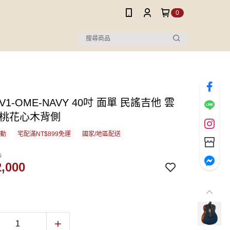
0
h V1-OME-NAVY 40吋 面單 民謠吉他 雲
 桃花心木背側
活動
宅配滿NT$899免運
國家/地區配送
0
,000