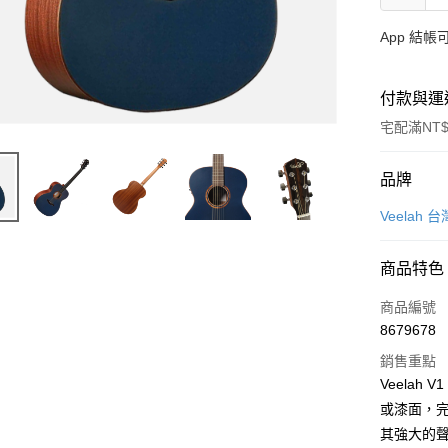
App 結
付款與運
宅配滿NT$
付款方式
品牌
信用卡一
Veelah
信用卡分
商品特色
3 期 
商品編號
6 期 
合作金
8679678
華南商
12 期
合作金
上海商
銷售重點
華南商
合作金
LINE Pay
國泰世
Veela
上海商
華南商
臺灣中
或漆面，完
國泰世
Apple Pay
上海商
匯豐（
臺灣中
其強大的
國泰世
聯邦商