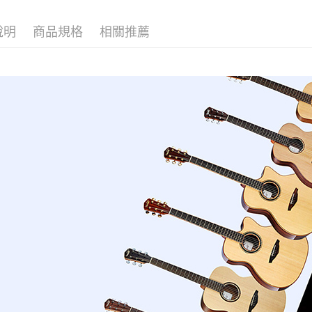
絡購買商品
先享後付
免運費
※ 交易是
說明
商品規格
相關推薦
是否繳費成
國家/地區
付客戶支
【注意事
１．透過由
交易，需
求債權轉
２．關於
https://aft
３．未成
「AFTE
任。
４．使用「
即時審查
結果請求
５．嚴禁
形，恩沛
動。