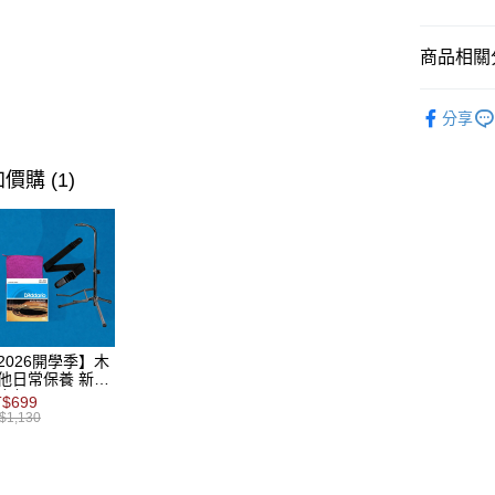
匯豐（
街口支付
臺灣中
元大商
聯邦商
匯豐（
玉山商
悠遊付
元大商
商品相關分
聯邦商
台新國
玉山商
元大商
台灣樂
Google Pa
台新國
木吉他
玉山商
分享
台灣樂
台新國
全盈+PAY
木吉他
台灣樂
AFTEE先
代理｜經
價購 (1)
相關說明
【他旅嚴
【關於「A
踩雷清單
ATM付款
AFTEE
便利好安
１．簡單
２．便利
運送方式
３．安心
宅配
【「AFT
2026開學季】木
每筆NT$1
１．於結帳
他日常保養 新手
合包
付」結帳
$699
宅配 - 離
２．訂單
$1,130
３．收到繳
每筆NT$8
／ATM／
※ 請注意
付款後門