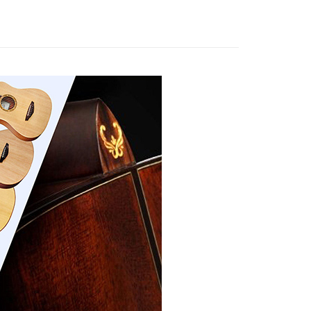
的店家。未經商家同意取消之訂單仍視為有效，需透過AFTEE
繳納相關費用。
否成功請以「AFTEE先享後付 」之結帳頁面顯示為準，若有關於
功／繳費後需取消欲退款等相關疑問，請聯繫「AFTEE先享後
配送
查看運費
援中心」
https://netprotections.freshdesk.com/support/home
項】
恩沛科技股份有限公司提供之「AFTEE先享後付」服務完成之
依本服務之必要範圍內提供個人資料，並將交易相關給付款項請
讓予恩沛科技股份有限公司。
個人資料處理事宜，請瀏覽以下網址：
ee.tw/terms/#terms3
年的使用者請事先徵得法定代理人或監護人之同意方可使用
E先享後付」，若未經同意申辦者引起之損失，本公司不負相關責
AFTEE先享後付」時，將依據個別帳號之用戶狀況，依本公司
核予不同之上限額度；若仍有額度不足之情形，本公司將視審查
用戶進行身份認證。
一人註冊多個帳號或使用他人資訊註冊。若發現惡意使用之情
科技股份有限公司將有權停止該用戶之使用額度並採取法律行