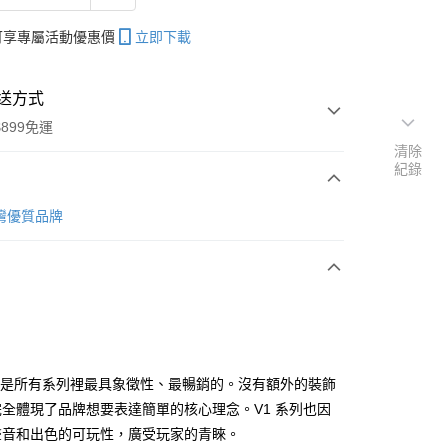
帳可享專屬活動優惠價
立即下載
送方式
899免運
清除
紀錄
次付款
 台灣優質品牌
期付款
0 利率 每期
NT$4,000
21家銀行
0 利率 每期
NT$2,000
21家銀行
庫商業銀行
第一商業銀行
業銀行
彰化商業銀行
 0 利率 每期
NT$1,000
21家銀行
庫商業銀行
第一商業銀行
業儲蓄銀行
台北富邦商業銀行
業銀行
彰化商業銀行
庫商業銀行
第一商業銀行
華商業銀行
兆豐國際商業銀行
h V1 是所有系列裡最具象徵性、最暢銷的。沒有額外的裝飾
業儲蓄銀行
台北富邦商業銀行
業銀行
彰化商業銀行
小企業銀行
台中商業銀行
全體現了品牌想要表達簡單的核心理念。V1 系列也因
華商業銀行
兆豐國際商業銀行
業儲蓄銀行
台北富邦商業銀行
台灣）商業銀行
華泰商業銀行
小企業銀行
台中商業銀行
聲音和出色的可玩性，廣受玩家的青睞。
華商業銀行
兆豐國際商業銀行
業銀行
遠東國際商業銀行