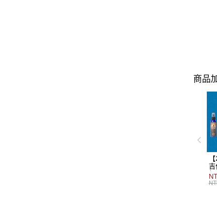
商品加
【
吉
組
NT
NT