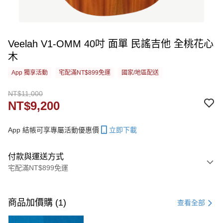
Veelah V1-OMM 40吋 面單 民謠吉他 全桃花心
木
App 獨享活動
宅配滿NT$899免運
國家/地區配送
NT$11,000
NT$9,200
App 結帳可享專屬活動優惠價
立即下載
付款與運送方式
宅配滿NT$899免運
付款方式
信用卡一次付款
商品加價購 (1)
查看全部
信用卡分期付款