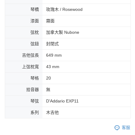
琴橋
玫瑰木 / Rosewood
漆面
霧面
弦枕
加拿大製 Nubone
弦鈕
封閉式
吉他弦長
649 mm
上弦枕寬
43 mm
琴格
20
拾音器
無
琴弦
D'Addario EXP11
系列
木吉他
客服