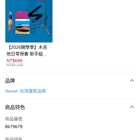
3 期 0 利率 每期
NT$3,066
21家銀行
6 期 0 利率 每期
NT$1,533
21家銀行
合作金庫商業銀行
第一商業銀行
華南商業銀行
彰化商業銀行
12 期 0 利率 每期
NT$766
21家銀行
合作金庫商業銀行
第一商業銀行
上海商業儲蓄銀行
台北富邦商業銀行
華南商業銀行
彰化商業銀行
合作金庫商業銀行
第一商業銀行
LINE Pay
國泰世華商業銀行
兆豐國際商業銀行
上海商業儲蓄銀行
台北富邦商業銀行
華南商業銀行
彰化商業銀行
臺灣中小企業銀行
台中商業銀行
國泰世華商業銀行
兆豐國際商業銀行
【2026開學季】木吉
Apple Pay
上海商業儲蓄銀行
台北富邦商業銀行
匯豐（台灣）商業銀行
華泰商業銀行
臺灣中小企業銀行
台中商業銀行
他日常保養 新手組合
國泰世華商業銀行
兆豐國際商業銀行
聯邦商業銀行
遠東國際商業銀行
匯豐（台灣）商業銀行
華泰商業銀行
包
NT$699
街口支付
臺灣中小企業銀行
台中商業銀行
元大商業銀行
永豐商業銀行
NT$1,130
聯邦商業銀行
遠東國際商業銀行
匯豐（台灣）商業銀行
華泰商業銀行
玉山商業銀行
星展（台灣）商業銀行
悠遊付
元大商業銀行
永豐商業銀行
聯邦商業銀行
遠東國際商業銀行
台新國際商業銀行
中國信託商業銀行
玉山商業銀行
星展（台灣）商業銀行
品牌
元大商業銀行
永豐商業銀行
台灣樂天信用卡公司
Google Pay
台新國際商業銀行
中國信託商業銀行
玉山商業銀行
星展（台灣）商業銀行
Veelah 台灣優質品牌
台灣樂天信用卡公司
台新國際商業銀行
中國信託商業銀行
全盈+PAY
台灣樂天信用卡公司
商品特色
AFTEE先享後付
相關說明
商品編號
【關於「AFTEE先享後付」】
8679679
ATM付款
AFTEE先享後付是「在收到商品之後才付款」的支付方式。 讓您購物簡單
便利好安心！
１．簡單：不需註冊會員、不需綁卡、不需儲值。
商品特色