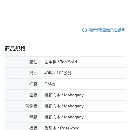
４．使用「AFTEE先享後付」時，將依據個別帳號之用戶狀況，依本公司即
時審查核予不同之上限額度；若仍有額度不足之情形，本公司將視審查結果
請求用戶進行身份認證。
５．嚴禁一人註冊多個帳號或使用他人資訊註冊。若發現惡意使用之情形，
恩沛科技股份有限公司將有權停止該用戶之使用額度並採取法律行動。
顯示電腦版詳細說明
商品規格
屬性
面單板 / Top Soild
尺寸
40吋 / 102公分
桶身
OM桶
面板
桃花心木 / Mahogany
背側板
桃花心木 / Mahogany
琴頸
桃花心木 / Mahogany
指板
玫瑰木 / Rosewood