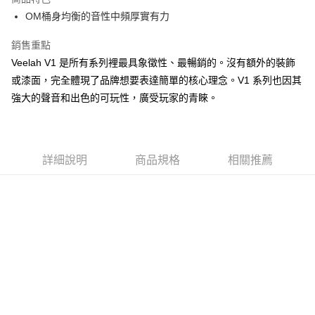
運送方式
２．便利：只要手機號碼，簡訊認證，即可結帳。
OM桶身均衡的音性中頻厚實有力
３．安心：先確認商品／服務後，再付款。
宅配
銷售重點
每筆NT$105，滿NT$899(含以上)免運費
【「AFTEE先享後付」結帳流程】
１．於結帳方式選擇「AFTEE先享後付」後，將跳轉至「AFTEE先享後付」
Veelah V1 是所有系列裡最具象徵性、最暢銷的。沒有額外的裝飾
宅配 - 離島
結帳頁面，進行簡訊認證並確認金額後，即可完成結帳。
或漆面，完全體現了品牌想要表達簡單的核心理念。V1 系列也因其
２．訂單成立數日內，您將收到繳費通知簡訊。
每筆NT$80，滿NT$899(含以上)免運費
強大的聲音和出色的可玩性，廣受玩家的青睞。
３．收到繳費通知簡訊後14天內，點擊此簡訊中的連結，可透過四大超商／
ATM／網路銀行／等多元方式進行付款，方視為交易完成。
付款後門市自取
※ 請注意：結帳手續完成當下不需立刻繳費，但若您需要取消訂單，請聯絡
免運費
購買商品的店家。未經商家同意取消之訂單仍視為有效，需透過AFTEE先享
後付繳納相關費用。
詳細說明
商品規格
相關推薦
國家/地區配送
※ 交易是否成功請以「AFTEE先享後付 」之結帳頁面顯示為準，若有關於
查看運費
是否繳費成功／繳費後需取消欲退款等相關疑問，請聯繫「AFTEE先享後付
客戶支援中心」
https://netprotections.freshdesk.com/support/home
【注意事項】
１．透過由恩沛科技股份有限公司提供之「AFTEE先享後付」服務完成之交
易，需依本服務之必要範圍內提供個人資料，並將交易相關給付款項請求債
權轉讓予恩沛科技股份有限公司。
２．關於個人資料處理事宜，請瀏覽以下網址：
https://aftee.tw/terms/#terms3
３．未成年的使用者請事先徵得法定代理人或監護人之同意方可使用
「AFTEE先享後付」，若未經同意申辦者引起之損失，本公司不負相關責
任。