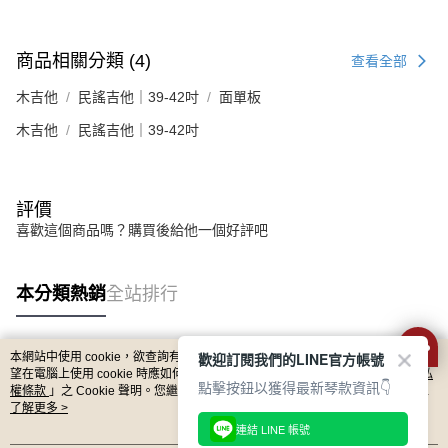
商品相關分類 (4)
查看全部
木吉他
民謠吉他｜39-42吋
面單板
木吉他
民謠吉他｜39-42吋
評價
喜歡這個商品嗎？購買後給他一個好評吧
本分類熱銷
全站排行
歡迎訂閱我們的LINE官方帳號
本網站中使用 cookie，欲查詢有關本網站使用 cookie 方式之詳情，及若您不希
熱門標籤
望在電腦上使用 cookie 時應如何變更電腦的 cookie 設定，請參閱本網站「
隱私
點擊按鈕以獲得最新琴款資訊👇
權條款
」之 Cookie 聲明。您繼續使用本網站即表示您同意本公司得按本網站使
用條款之 Cookie 聲明使用 cookie。
了解更多 >
連結 LINE 帳號