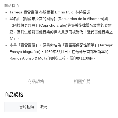
3 期 0 利率 每期
NT$100
21家銀行
商品特色
6 期 0 利率 每期
NT$50
21家銀行
合作金庫商業銀行
第一商業銀行
Tarrega 泰雷嘉傳 布鳩爾著 Emilio Pujol 林勝儀譯
華南商業銀行
彰化商業銀行
12 期 0 利率 每期
NT$25
21家銀行
合作金庫商業銀行
第一商業銀行
以名曲【阿蘭布拉宮的回憶】(Recuerdos de la Alhambra)與
上海商業儲蓄銀行
台北富邦商業銀行
華南商業銀行
彰化商業銀行
合作金庫商業銀行
第一商業銀行
超商取貨付款
國泰世華商業銀行
兆豐國際商業銀行
【阿拉伯奇想曲】(Capricho arabe)等優美旋律聞名於世的泰雷
上海商業儲蓄銀行
台北富邦商業銀行
華南商業銀行
彰化商業銀行
臺灣中小企業銀行
台中商業銀行
嘉，因其生前對吉他音樂的偉大貢獻而被譽為「近代吉他音樂之
國泰世華商業銀行
兆豐國際商業銀行
LINE Pay
上海商業儲蓄銀行
台北富邦商業銀行
匯豐（台灣）商業銀行
華泰商業銀行
臺灣中小企業銀行
台中商業銀行
父」。
國泰世華商業銀行
兆豐國際商業銀行
聯邦商業銀行
遠東國際商業銀行
匯豐（台灣）商業銀行
華泰商業銀行
Apple Pay
本書「泰雷嘉傳」，原書命名為「泰雷嘉傳記性隨筆」(Tarrega:
臺灣中小企業銀行
台中商業銀行
元大商業銀行
永豐商業銀行
聯邦商業銀行
遠東國際商業銀行
匯豐（台灣）商業銀行
華泰商業銀行
Ensayo biografico)，1960年8月1日，在葡萄牙首都里斯本的
玉山商業銀行
星展（台灣）商業銀行
街口支付
元大商業銀行
永豐商業銀行
聯邦商業銀行
遠東國際商業銀行
Ramos Afonso & Moita印刷所上梓，僅印刷1100冊。
台新國際商業銀行
中國信託商業銀行
玉山商業銀行
星展（台灣）商業銀行
元大商業銀行
永豐商業銀行
台灣樂天信用卡公司
悠遊付
台新國際商業銀行
中國信託商業銀行
玉山商業銀行
星展（台灣）商業銀行
台灣樂天信用卡公司
台新國際商業銀行
中國信託商業銀行
Google Pay
台灣樂天信用卡公司
商品規格
相關推薦
全盈+PAY
AFTEE先享後付
商品規格
相關說明
【關於「AFTEE先享後付」】
書籍種類
教材
ATM付款
AFTEE先享後付是「在收到商品之後才付款」的支付方式。 讓您購物簡單
便利好安心！