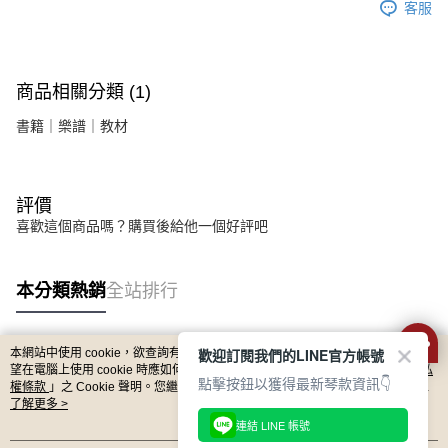
客服
１．簡單：不需註冊會員、不需綁卡、不需儲值。
運送方式
２．便利：只要手機號碼，簡訊認證，即可結帳。
３．安心：先確認商品／服務後，再付款。
全家取貨付款
每筆NT$60，滿NT$899(含以上)免運費
【「AFTEE先享後付」結帳流程】
商品相關分類 (1)
１．於結帳方式選擇「AFTEE先享後付」後，將跳轉至「AFTEE先享後付」
付款後全家取貨
結帳頁面，進行簡訊認證並確認金額後，即可完成結帳。
書籍｜樂譜｜教材
２．訂單成立數日內，您將收到繳費通知簡訊。
每筆NT$60，滿NT$899(含以上)免運費
３．收到繳費通知簡訊後14天內，點擊此簡訊中的連結，可透過四大超商／
ATM／網路銀行／等多元方式進行付款，方視為交易完成。
7-11取貨付款
※ 請注意：結帳手續完成當下不需立刻繳費，但若您需要取消訂單，請聯絡
評價
每筆NT$60，滿NT$899(含以上)免運費
購買商品的店家。未經商家同意取消之訂單仍視為有效，需透過AFTEE先享
後付繳納相關費用。
喜歡這個商品嗎？購買後給他一個好評吧
付款後7-11取貨
※ 交易是否成功請以「AFTEE先享後付 」之結帳頁面顯示為準，若有關於
是否繳費成功／繳費後需取消欲退款等相關疑問，請聯繫「AFTEE先享後付
每筆NT$60，滿NT$899(含以上)免運費
客戶支援中心」
https://netprotections.freshdesk.com/support/home
本分類熱銷
全站排行
宅配
【注意事項】
１．透過由恩沛科技股份有限公司提供之「AFTEE先享後付」服務完成之交
每筆NT$105，滿NT$899(含以上)免運費
易，需依本服務之必要範圍內提供個人資料，並將交易相關給付款項請求債
歡迎訂閱我們的LINE官方帳號
本網站中使用 cookie，欲查詢有關本網站使用 cookie 方式之詳情，及若您不希
熱門標籤
權轉讓予恩沛科技股份有限公司。
宅配 - 配件
望在電腦上使用 cookie 時應如何變更電腦的 cookie 設定，請參閱本網站「
隱私
點擊按鈕以獲得最新琴款資訊👇
２．關於個人資料處理事宜，請瀏覽以下網址：
權條款
」之 Cookie 聲明。您繼續使用本網站即表示您同意本公司得按本網站使
每筆NT$80，滿NT$899(含以上)免運費
https://aftee.tw/terms/#terms3
用條款之 Cookie 聲明使用 cookie。
了解更多 >
３．未成年的使用者請事先徵得法定代理人或監護人之同意方可使用
連結 LINE 帳號
宅配 - 離島
「AFTEE先享後付」，若未經同意申辦者引起之損失，本公司不負相關責