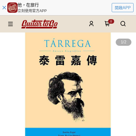
他，在旅行
開啟APP
立刻使用官方APP
0
1
/
2