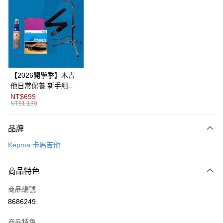
3 期 0 利率 每期
NT$5,933
21家銀行
6 期 0 利率 每期
NT$2,966
21家銀行
合作金庫商業銀行
第一商業銀行
華南商業銀行
彰化商業銀行
12 期 0 利率 每期
NT$1,483
21家銀行
合作金庫商業銀行
第一商業銀行
上海商業儲蓄銀行
台北富邦商業銀行
華南商業銀行
彰化商業銀行
合作金庫商業銀行
第一商業銀行
LINE Pay
國泰世華商業銀行
兆豐國際商業銀行
上海商業儲蓄銀行
台北富邦商業銀行
華南商業銀行
彰化商業銀行
臺灣中小企業銀行
台中商業銀行
國泰世華商業銀行
兆豐國際商業銀行
【2026開學季】木吉
Apple Pay
上海商業儲蓄銀行
台北富邦商業銀行
匯豐（台灣）商業銀行
華泰商業銀行
臺灣中小企業銀行
台中商業銀行
他日常保養 新手組合
國泰世華商業銀行
兆豐國際商業銀行
聯邦商業銀行
遠東國際商業銀行
匯豐（台灣）商業銀行
華泰商業銀行
包
NT$699
街口支付
臺灣中小企業銀行
台中商業銀行
元大商業銀行
永豐商業銀行
NT$1,130
聯邦商業銀行
遠東國際商業銀行
匯豐（台灣）商業銀行
華泰商業銀行
玉山商業銀行
星展（台灣）商業銀行
悠遊付
元大商業銀行
永豐商業銀行
聯邦商業銀行
遠東國際商業銀行
台新國際商業銀行
中國信託商業銀行
玉山商業銀行
星展（台灣）商業銀行
品牌
元大商業銀行
永豐商業銀行
台灣樂天信用卡公司
Google Pay
台新國際商業銀行
中國信託商業銀行
玉山商業銀行
星展（台灣）商業銀行
Kepma 卡馬吉他
台灣樂天信用卡公司
台新國際商業銀行
中國信託商業銀行
全盈+PAY
台灣樂天信用卡公司
商品特色
AFTEE先享後付
相關說明
商品編號
【關於「AFTEE先享後付」】
8686249
ATM付款
AFTEE先享後付是「在收到商品之後才付款」的支付方式。 讓您購物簡單
便利好安心！
１．簡單：不需註冊會員、不需綁卡、不需儲值。
商品特色