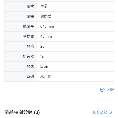
弦枕
牛骨
弦鈕
封閉式
吉他弦長
648 mm
上弦枕寬
43 mm
琴格
20
拾音器
無
琴弦
Elixir
系列
木吉他
客服
商品相關分類 (3)
查看全部