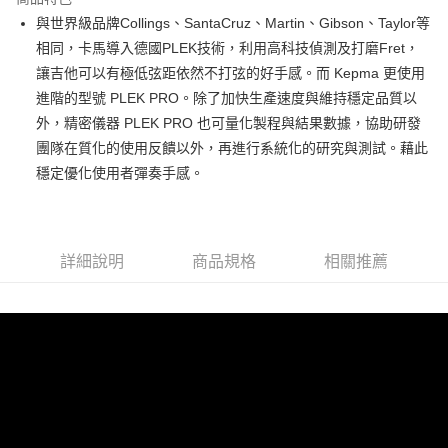
運送方式
２．便利：只要手機號碼，簡訊認證，即可結帳。
與世界級品牌Collings、SantaCruz、Martin、Gibson、Taylor等
３．安心：先確認商品／服務後，再付款。
宅配
相同，卡馬導入德國PLEK技術，利用高科技偵測及打磨Fret，
每筆NT$105，滿NT$899(含以上)免運費
【「AFTEE先享後付」結帳流程】
讓吉他可以有極低弦距依然不打弦的好手感。而 Kepma 更使用
１．於結帳方式選擇「AFTEE先享後付」後，將跳轉至「AFTEE先享後付」
進階的型號 PLEK PRO。除了加快生產速度與維持穩定品質以
宅配 - 離島
結帳頁面，進行簡訊認證並確認金額後，即可完成結帳。
外，精密儀器 PLEK PRO 也可量化製程與結果數據，協助研發
２．訂單成立數日內，您將收到繳費通知簡訊。
每筆NT$80，滿NT$899(含以上)免運費
３．收到繳費通知簡訊後14天內，點擊此簡訊中的連結，可透過四大超商／
團隊在質化的使用反饋以外，再進行系統化的研究與測試。藉此
ATM／網路銀行／等多元方式進行付款，方視為交易完成。
付款後門市自取
穩定優化使用者彈奏手感。
※ 請注意：結帳手續完成當下不需立刻繳費，但若您需要取消訂單，請聯絡
免運費
購買商品的店家。未經商家同意取消之訂單仍視為有效，需透過AFTEE先享
後付繳納相關費用。
國家/地區配送
※ 交易是否成功請以「AFTEE先享後付 」之結帳頁面顯示為準，若有關於
查看運費
是否繳費成功／繳費後需取消欲退款等相關疑問，請聯繫「AFTEE先享後付
詳細說明
商品規格
相關推薦
客戶支援中心」
https://netprotections.freshdesk.com/support/home
【注意事項】
１．透過由恩沛科技股份有限公司提供之「AFTEE先享後付」服務完成之交
易，需依本服務之必要範圍內提供個人資料，並將交易相關給付款項請求債
權轉讓予恩沛科技股份有限公司。
２．關於個人資料處理事宜，請瀏覽以下網址：
https://aftee.tw/terms/#terms3
３．未成年的使用者請事先徵得法定代理人或監護人之同意方可使用
「AFTEE先享後付」，若未經同意申辦者引起之損失，本公司不負相關責
任。