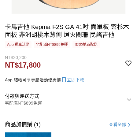
卡馬吉他 Kepma F2S GA 41吋 面單板 雲杉木
面板 非洲胡桃木背側 燈火闌珊 民謠吉他
App 獨享活動
宅配滿NT$899免運
國家/地區配送
NT$20,200
NT$17,800
App 結帳可享專屬活動優惠價
立即下載
付款與運送方式
宅配滿NT$899免運
付款方式
信用卡一次付款
商品加價購 (1)
查看全部
信用卡分期付款