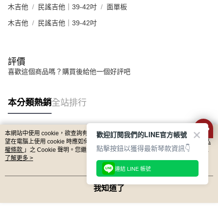
木吉他
民謠吉他｜39-42吋
面單板
木吉他
民謠吉他｜39-42吋
評價
喜歡這個商品嗎？購買後給他一個好評吧
本分類熱銷
全站排行
歡迎訂閱我們的LINE官方帳號
本網站中使用 cookie，欲查詢有關本網站使用 cookie 方式之詳情，及若您不希
熱門標籤
望在電腦上使用 cookie 時應如何變更電腦的 cookie 設定，請參閱本網站「
隱私
點擊按鈕以獲得最新琴款資訊👇
權條款
」之 Cookie 聲明。您繼續使用本網站即表示您同意本公司得按本網站使
用條款之 Cookie 聲明使用 cookie。
了解更多 >
連結 LINE 帳號
我知道了