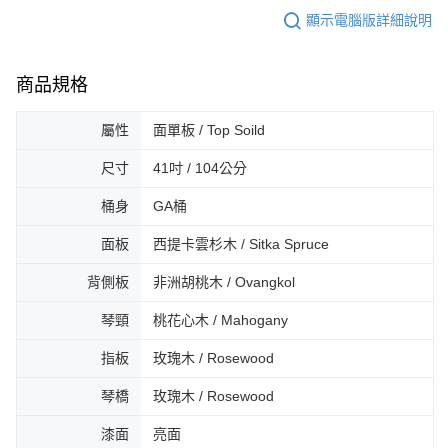
顯示電腦版詳細說明
商品規格
屬性
面單板 / Top Soild
尺寸
41吋 / 104公分
桶身
GA桶
面板
西提卡雲杉木 / Sitka Spruce
背側板
非洲胡桃木 / Ovangkol
琴頸
桃花心木 / Mahogany
指板
玫瑰木 / Rosewood
琴橋
玫瑰木 / Rosewood
漆面
亮面