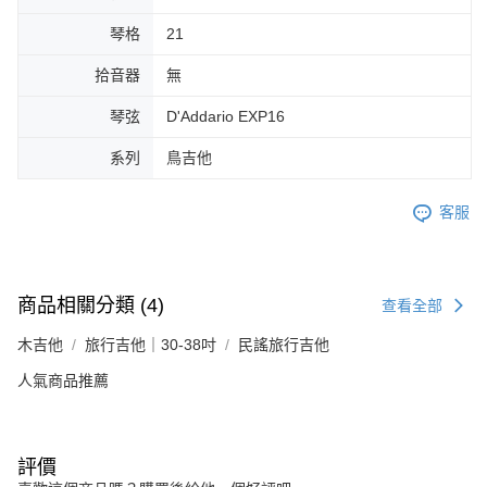
琴格
21
拾音器
無
琴弦
D'Addario EXP16
系列
鳥吉他
客服
商品相關分類 (4)
查看全部
木吉他
旅行吉他｜30-38吋
民謠旅行吉他
人氣商品推薦
評價