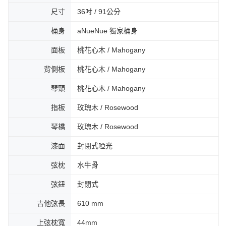
４．使用「AFTEE先享後付」時，將依據個別帳號之用戶狀況，依本公司即
尺寸
36吋 / 91公分
時審查核予不同之上限額度；若仍有額度不足之情形，本公司將視審查結果
請求用戶進行身份認證。
桶身
aNueNue 獨家桶身
５．嚴禁一人註冊多個帳號或使用他人資訊註冊。若發現惡意使用之情形，
恩沛科技股份有限公司將有權停止該用戶之使用額度並採取法律行動。
面板
桃花心木 / Mahogany
背側板
桃花心木 / Mahogany
琴頸
桃花心木 / Mahogany
指板
玫瑰木 / Rosewood
琴橋
玫瑰木 / Rosewood
漆面
封閉式啞光
弦枕
水牛骨
弦鈕
封閉式
吉他弦長
610 mm
上弦枕寬
44mm