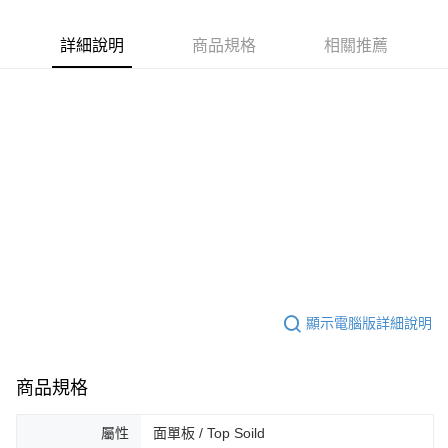
運送方式
２．便利：只要手機號碼，簡訊認證，即可結帳。
３．安心：先確認商品／服務後，再付款。
宅配
詳細說明
商品規格
相關推薦
每筆NT$105，滿NT$899(含以上)免運費
【「AFTEE先享後付」結帳流程】
１．於結帳方式選擇「AFTEE先享後付」後，將跳轉至「AFTEE先享後付」
免運
結帳頁面，進行簡訊認證並確認金額後，即可完成結帳。
２．訂單成立數日內，您將收到繳費通知簡訊。
免運費
３．收到繳費通知簡訊後14天內，點擊此簡訊中的連結，可透過四大超商／
ATM／網路銀行／等多元方式進行付款，方視為交易完成。
宅配 - 離島
※ 請注意：結帳手續完成當下不需立刻繳費，但若您需要取消訂單，請聯絡
每筆NT$80，滿NT$899(含以上)免運費
購買商品的店家。未經商家同意取消之訂單仍視為有效，需透過AFTEE先享
後付繳納相關費用。
付款後門市自取
※ 交易是否成功請以「AFTEE先享後付 」之結帳頁面顯示為準，若有關於
是否繳費成功／繳費後需取消欲退款等相關疑問，請聯繫「AFTEE先享後付
免運費
客戶支援中心」
https://netprotections.freshdesk.com/support/home
國家/地區配送
查看運費
【注意事項】
１．透過由恩沛科技股份有限公司提供之「AFTEE先享後付」服務完成之交
顯示電腦版詳細說明
易，需依本服務之必要範圍內提供個人資料，並將交易相關給付款項請求債
權轉讓予恩沛科技股份有限公司。
２．關於個人資料處理事宜，請瀏覽以下網址：
商品規格
https://aftee.tw/terms/#terms3
３．未成年的使用者請事先徵得法定代理人或監護人之同意方可使用
「AFTEE先享後付」，若未經同意申辦者引起之損失，本公司不負相關責
屬性
面單板 / Top Soild
任。