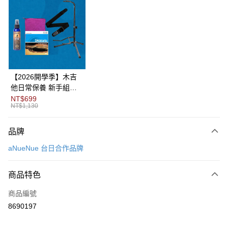
3 期 0 利率 每期
NT$2,933
21家銀行
6 期 0 利率 每期
NT$1,466
21家銀行
合作金庫商業銀行
第一商業銀行
華南商業銀行
彰化商業銀行
12 期 0 利率 每期
NT$733
21家銀行
合作金庫商業銀行
第一商業銀行
上海商業儲蓄銀行
台北富邦商業銀行
華南商業銀行
彰化商業銀行
合作金庫商業銀行
第一商業銀行
LINE Pay
國泰世華商業銀行
兆豐國際商業銀行
上海商業儲蓄銀行
台北富邦商業銀行
華南商業銀行
彰化商業銀行
臺灣中小企業銀行
台中商業銀行
國泰世華商業銀行
兆豐國際商業銀行
【2026開學季】木吉
Apple Pay
上海商業儲蓄銀行
台北富邦商業銀行
匯豐（台灣）商業銀行
華泰商業銀行
臺灣中小企業銀行
台中商業銀行
他日常保養 新手組合
國泰世華商業銀行
兆豐國際商業銀行
聯邦商業銀行
遠東國際商業銀行
匯豐（台灣）商業銀行
華泰商業銀行
包
NT$699
街口支付
臺灣中小企業銀行
台中商業銀行
元大商業銀行
永豐商業銀行
NT$1,130
聯邦商業銀行
遠東國際商業銀行
匯豐（台灣）商業銀行
華泰商業銀行
玉山商業銀行
星展（台灣）商業銀行
悠遊付
元大商業銀行
永豐商業銀行
聯邦商業銀行
遠東國際商業銀行
台新國際商業銀行
中國信託商業銀行
玉山商業銀行
星展（台灣）商業銀行
品牌
元大商業銀行
永豐商業銀行
台灣樂天信用卡公司
Google Pay
台新國際商業銀行
中國信託商業銀行
玉山商業銀行
星展（台灣）商業銀行
aNueNue 台日合作品牌
台灣樂天信用卡公司
台新國際商業銀行
中國信託商業銀行
全盈+PAY
台灣樂天信用卡公司
商品特色
AFTEE先享後付
相關說明
商品編號
【關於「AFTEE先享後付」】
8690197
ATM付款
AFTEE先享後付是「在收到商品之後才付款」的支付方式。 讓您購物簡單
便利好安心！
１．簡單：不需註冊會員、不需綁卡、不需儲值。