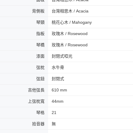
背側板
台灣相思木 / Acacia
琴頸
桃花心木 / Mahogany
指板
玫瑰木 / Rosewood
琴橋
玫瑰木 / Rosewood
漆面
封閉式啞光
弦枕
水牛骨
弦鈕
封閉式
吉他弦長
610 mm
上弦枕寬
44mm
琴格
21
拾音器
無