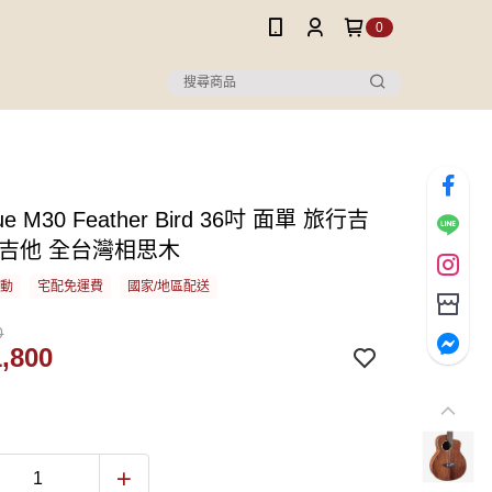
0
ue M30 Feather Bird 36吋 面單 旅行吉
謠吉他 全台灣相思木
活動
宅配免運費
國家/地區配送
0
,800