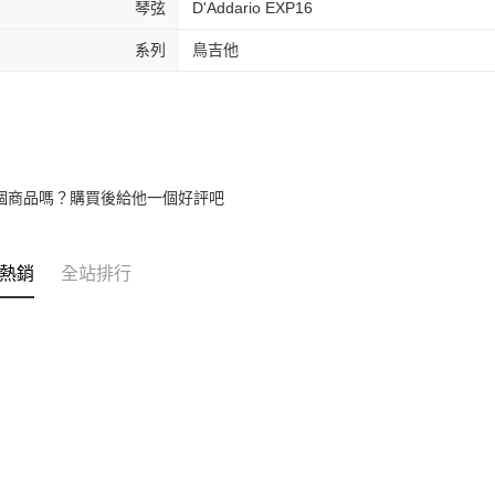
琴弦
D'Addario EXP16
系列
鳥吉他
個商品嗎？購買後給他一個好評吧
熱銷
全站排行