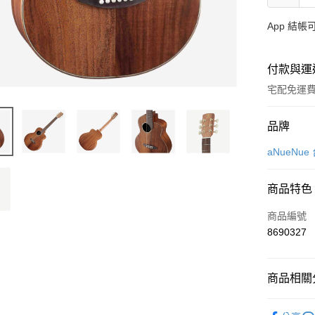
App 結
付款與運
宅配免運
付款方式
品牌
信用卡一
aNueNu
信用卡分
商品特色
3 期 
商品編號
6 期 
合作金
8690327
華南商
12 期
合作金
上海商
華南商
合作金
LINE Pay
國泰世
上海商
商品相關分
華南商
臺灣中
國泰世
Apple Pay
上海商
匯豐（
臺灣中
木吉他
國泰世
聯邦商