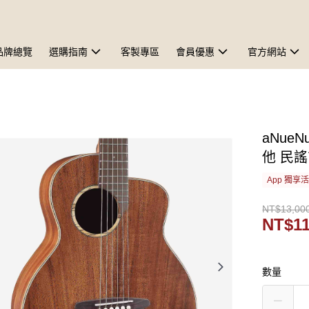
品牌總覽
選購指南
客製專區
會員優惠
官方網站
aNueN
他 民
App 獨享
NT$13,00
NT$11
數量