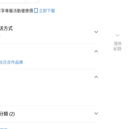
帳可享專屬活動優惠價
立即下載
送方式
費
清除
紀錄
次付款
e 台日合作品牌
期付款
0 利率 每期
NT$3,933
21家銀行
0 利率 每期
NT$1,966
21家銀行
庫商業銀行
第一商業銀行
業銀行
彰化商業銀行
 0 利率 每期
NT$983
21家銀行
庫商業銀行
第一商業銀行
業儲蓄銀行
台北富邦商業銀行
業銀行
彰化商業銀行
庫商業銀行
第一商業銀行
華商業銀行
兆豐國際商業銀行
業儲蓄銀行
台北富邦商業銀行
類 (2)
業銀行
彰化商業銀行
小企業銀行
台中商業銀行
華商業銀行
兆豐國際商業銀行
業儲蓄銀行
台北富邦商業銀行
台灣）商業銀行
華泰商業銀行
小企業銀行
台中商業銀行
旅行吉他｜30-38吋
民謠旅行吉他
華商業銀行
兆豐國際商業銀行
業銀行
遠東國際商業銀行