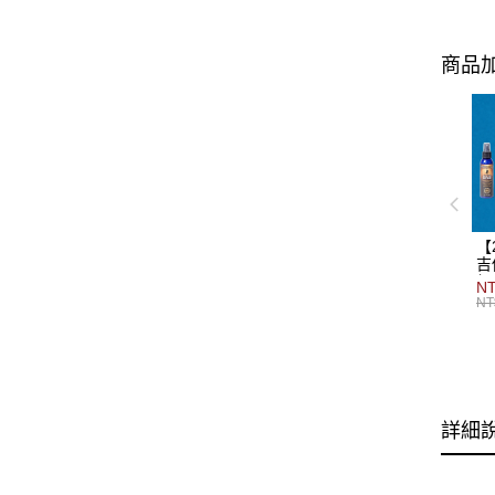
商品加
【
吉
組
NT
NT
詳細