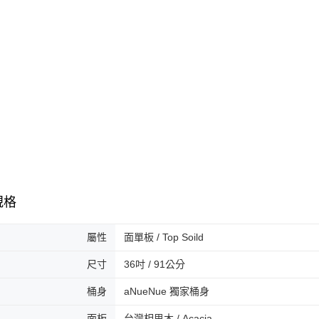
絡購買商品
先享後付
每筆NT$8
※ 交易是
是否繳費成
付款後門
付客戶支
免運費
【注意事
國家/地區
１．透過由
交易，需
求債權轉
２．關於
https://aft
３．未成
「AFTE
任。
４．使用「
規格
即時審查
結果請求
５．嚴禁
屬性
面單板 / Top Soild
形，恩沛
動。
尺寸
36吋 / 91公分
桶身
aNueNue 獨家桶身
面板
台灣相思木 / Acacia