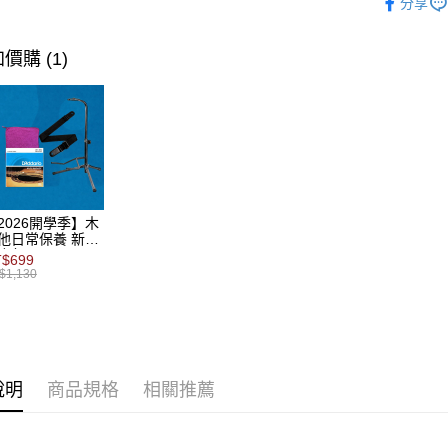
分享
匯豐（
街口支付
臺灣中
元大商
代理｜經
聯邦商
匯豐（
玉山商
悠遊付
元大商
聯邦商
價購 (1)
台新國
玉山商
元大商
台灣樂
Google Pa
台新國
玉山商
台灣樂
台新國
全盈+PAY
台灣樂
AFTEE先
相關說明
【關於「A
ATM付款
AFTEE
2026開學季】木
便利好安
他日常保養 新手
１．簡單
合包
$699
２．便利
$1,130
運送方式
３．安心
宅配
【「AFT
每筆NT$1
１．於結帳
付」結帳
免運
２．訂單
說明
商品規格
相關推薦
３．收到繳
免運費
／ATM／
※ 請注意
宅配 - 離