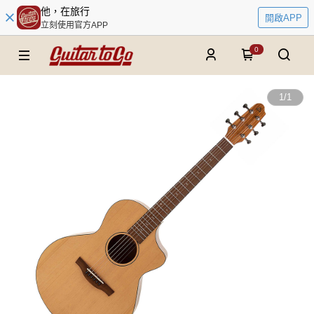
他，在旅行
開啟APP
立刻使用官方APP
0
1
/
1