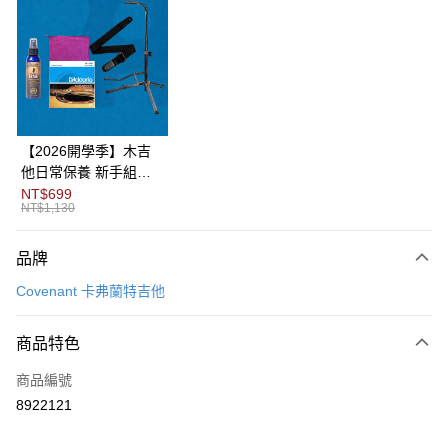
3 期 0 利率 每期
NT$3,300
21家銀行
6 期 0 利率 每期
NT$1,650
21家銀行
合作金庫商業銀行
第一商業銀行
華南商業銀行
彰化商業銀行
12 期 0 利率 每期
NT$825
21家銀行
合作金庫商業銀行
第一商業銀行
上海商業儲蓄銀行
台北富邦商業銀行
華南商業銀行
彰化商業銀行
合作金庫商業銀行
第一商業銀行
LINE Pay
國泰世華商業銀行
兆豐國際商業銀行
上海商業儲蓄銀行
台北富邦商業銀行
華南商業銀行
彰化商業銀行
臺灣中小企業銀行
台中商業銀行
國泰世華商業銀行
兆豐國際商業銀行
【2026開學季】木吉
Apple Pay
上海商業儲蓄銀行
台北富邦商業銀行
匯豐（台灣）商業銀行
華泰商業銀行
臺灣中小企業銀行
台中商業銀行
他日常保養 新手組合
國泰世華商業銀行
兆豐國際商業銀行
聯邦商業銀行
遠東國際商業銀行
匯豐（台灣）商業銀行
華泰商業銀行
包
NT$699
街口支付
臺灣中小企業銀行
台中商業銀行
元大商業銀行
永豐商業銀行
NT$1,130
聯邦商業銀行
遠東國際商業銀行
匯豐（台灣）商業銀行
華泰商業銀行
玉山商業銀行
星展（台灣）商業銀行
悠遊付
元大商業銀行
永豐商業銀行
聯邦商業銀行
遠東國際商業銀行
台新國際商業銀行
中國信託商業銀行
玉山商業銀行
星展（台灣）商業銀行
品牌
元大商業銀行
永豐商業銀行
台灣樂天信用卡公司
Google Pay
台新國際商業銀行
中國信託商業銀行
玉山商業銀行
星展（台灣）商業銀行
Covenant 卡弗蘭特吉他
台灣樂天信用卡公司
台新國際商業銀行
中國信託商業銀行
全盈+PAY
台灣樂天信用卡公司
商品特色
AFTEE先享後付
相關說明
商品編號
【關於「AFTEE先享後付」】
8922121
ATM付款
AFTEE先享後付是「在收到商品之後才付款」的支付方式。 讓您購物簡單
便利好安心！
１．簡單：不需註冊會員、不需綁卡、不需儲值。