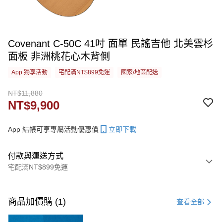
Covenant C-50C 41吋 面單 民謠吉他 北美雲杉
面板 非洲桃花心木背側
App 獨享活動
宅配滿NT$899免運
國家/地區配送
NT$11,880
NT$9,900
App 結帳可享專屬活動優惠價
立即下載
付款與運送方式
宅配滿NT$899免運
付款方式
信用卡一次付款
商品加價購 (1)
查看全部
信用卡分期付款