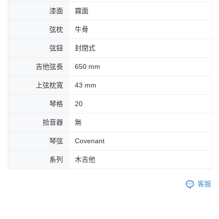
漆面
霧面
弦枕
牛骨
弦鈕
封閉式
吉他弦長
650 mm
上弦枕寬
43 mm
琴格
20
拾音器
無
琴弦
Covenant
系列
木吉他
客服