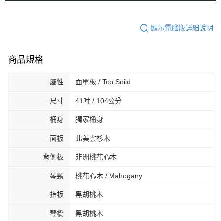
顯示電腦版詳細說明
商品規格
屬性
面單板 / Top Soild
尺寸
41吋 / 104公分
桶身
獨家桶身
面板
北美雲杉木
背側板
非洲桃花心木
琴頸
桃花心木 / Mahogany
指板
黑胡桃木
琴橋
黑胡桃木