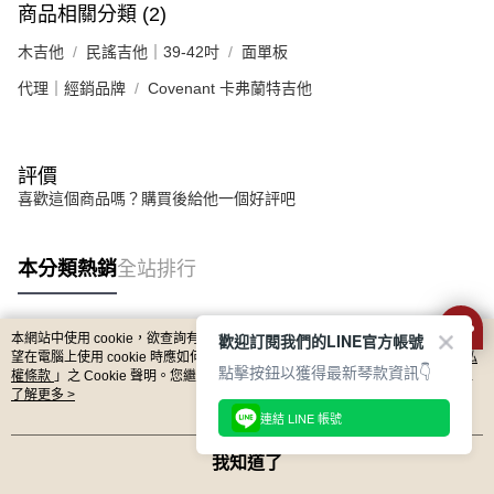
商品相關分類 (2)
木吉他
民謠吉他｜39-42吋
面單板
代理｜經銷品牌
Covenant 卡弗蘭特吉他
評價
喜歡這個商品嗎？購買後給他一個好評吧
本分類熱銷
全站排行
歡迎訂閱我們的LINE官方帳號
本網站中使用 cookie，欲查詢有關本網站使用 cookie 方式之詳情，及若您不希
熱門標籤
望在電腦上使用 cookie 時應如何變更電腦的 cookie 設定，請參閱本網站「
隱私
點擊按鈕以獲得最新琴款資訊👇
權條款
」之 Cookie 聲明。您繼續使用本網站即表示您同意本公司得按本網站使
用條款之 Cookie 聲明使用 cookie。
了解更多 >
連結 LINE 帳號
我知道了