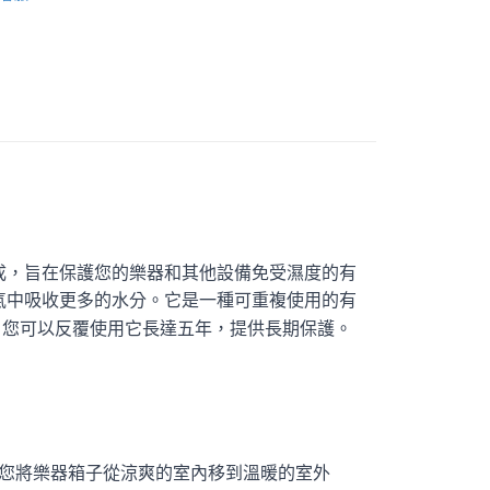
費通知簡訊後14天內，點擊此簡訊中的連結，可透過四大超商
0，滿NT$899(含以上)免運費
網路銀行／等多元方式進行付款，方視為交易完成。
：結帳手續完成當下不需立刻繳費，但若您需要取消訂單，請聯
付款
的店家。未經商家同意取消之訂單仍視為有效，需透過AFTEE
繳納相關費用。
0，滿NT$899(含以上)免運費
否成功請以「AFTEE先享後付 」之結帳頁面顯示為準，若有關於
功／繳費後需取消欲退款等相關疑問，請聯繫「AFTEE先享後
1取貨
援中心」
https://netprotections.freshdesk.com/support/home
0，滿NT$899(含以上)免運費
項】
恩沛科技股份有限公司提供之「AFTEE先享後付」服務完成之
依本服務之必要範圍內提供個人資料，並將交易相關給付款項請
05，滿NT$899(含以上)免運費
讓予恩沛科技股份有限公司。
個人資料處理事宜，請瀏覽以下網址：
件
製成，旨在保護您的樂器和其他設備免受濕度的有
ee.tw/terms/#terms3
0，滿NT$899(含以上)免運費
空氣中吸收更多的水分。它是一種可重複使用的有
年的使用者請事先徵得法定代理人或監護人之同意方可使用
E先享後付」，若未經同意申辦者引起之損失，本公司不負相關責
且，您可以反覆使用它長達五年，提供長期保護。
島
AFTEE先享後付」時，將依據個別帳號之用戶狀況，依本公司
0，滿NT$899(含以上)免運費
核予不同之上限額度；若仍有額度不足之情形，本公司將視審查
用戶進行身份認證。
市自取
一人註冊多個帳號或使用他人資訊註冊。若發現惡意使用之情
科技股份有限公司將有權停止該用戶之使用額度並採取法律行
當您將樂器箱子從涼爽的室內移到溫暖的室外
配送
查看運費