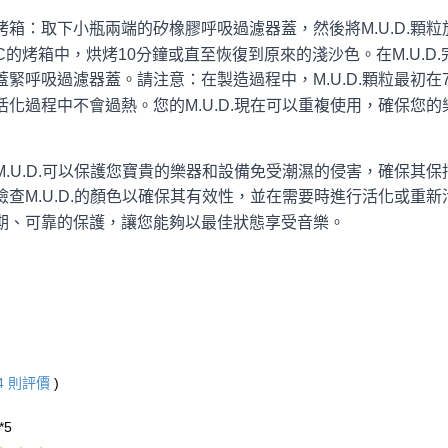
烤箱：取下小瓶兩端的矽橡膠呼吸過濾器蓋，然後將M.U.D.顆
0°C的烤箱中，烘烤10分鐘或直至恢復到原來的淺沙色。在M.U.
蓋緊呼吸過濾器蓋。請注意：在製造過程中，M.U.D.顆粒最初
活化
過程中不會過熱。您的M.U.D.現在可以重複使用，確保您
M.U.D.可以保護您寶貴的樂器和設備免受潮濕的侵害，確保其
檢查M.U.D.的顏色以確保其有效性，並在需要時進行活化或重新
期、可靠的保護，讓您能夠以最佳狀態享受音樂。
4
則評價
)
**5