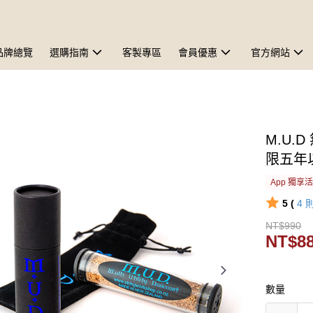
品牌總覽
選購指南
客製專區
會員優惠
官方網站
M.U.
限五年
App 獨享
5 (
4
NT$990
NT$8
數量