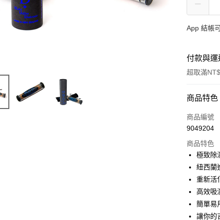
App 結
付款與運
超取滿NT$
付款方式
商品特色
信用卡一
商品編號
9049204
信用卡分
商品特色
3 期 
極致除
6 期 
合作金
紐西蘭
華南商
12 期
重新活
合作金
上海商
華南商
高效吸
合作金
超商取貨
國泰世
上海商
簡單易
華南商
臺灣中
國泰世
LINE Pay
上海商
讓你的
匯豐（