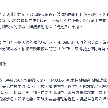
M.U.D.非常簡單，只需將其放置在儀器箱內的任何位置即可。
U.D時可以將裝置保存在套筒內。一瓶25克的小瓶足以容納小提琴
琴和較大的樂器，建議使用兩個（或更多）小瓶。
U.D.內部有一個天然的顏色指示器，可以顯示已吸收的水分量。當
水分被吸收，顆粒會變成較深的"赤土色"調。當出現這種情況時，需
活化
爐（基於750瓦特的微波爐）：M.U.D.小瓶由超耐熱的"耐熱
從天鵝絨袋中取出小瓶，放入微波爐中，以"中"火烹調30秒。您將
出小瓶，使其完全冷卻。在冷卻過程中，水分會繼續釋放。當小
的淺沙色。如果需要，可能需要重複乾燥過程。請記得在每次烘