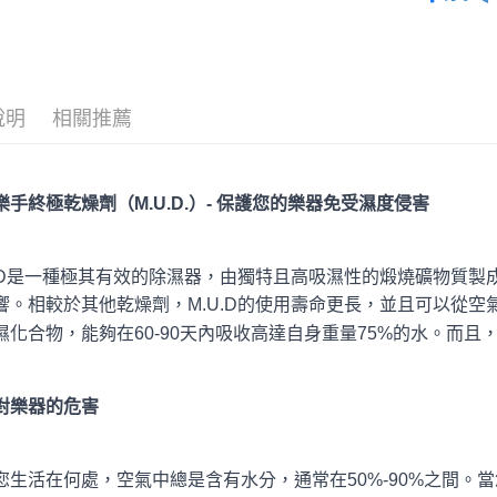
３．收到繳
每筆NT$6
／ATM／
※ 請注意
7-11取貨
絡購買商品
先享後付
每筆NT$6
※ 交易是
說明
相關推薦
是否繳費成
付款後7-1
付客戶支
每筆NT$6
【注意事
宅配
樂手終極乾燥劑（M.U.D.）- 保護您的樂器免受濕度侵害
１．透過由
交易，需
每筆NT$1
求債權轉
２．關於
宅配 - 配
U.D是一種極其有效的除濕器，由獨特且高吸濕性的煅燒礦物質
https://aft
每筆NT$8
響。相較於其他乾燥劑，M.U.D的使用壽命更長，並且可以從
３．未成
「AFTE
濕化合物，能夠在60-90天內吸收高達自身重量75%的水。而
宅配 - 離
任。
４．使用「
每筆NT$8
即時審查
結果請求
對樂器的危害
付款後門
５．嚴禁
免運費
形，恩沛
動。
您生活在何處，空氣中總是含有水分，通常在50%-90%之間。
國家/地區