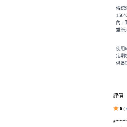
傳統
15
內，
重新
使用
定期
供長
評價
5
(
a*******