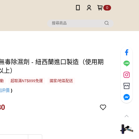
0
D 無毒除濕劑 - 紐西蘭進口製造（使用期
以上）
活動
超取滿NT$899免運
國家/地區配送
則評價
)
80