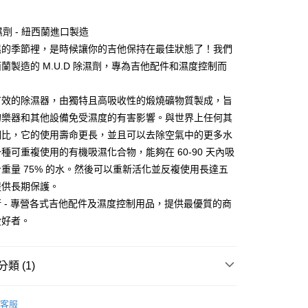
小企業銀行
台中商業銀行
華商業銀行
兆豐國際商業銀行
業銀行
遠東國際商業銀行
台灣）商業銀行
華泰商業銀行
小企業銀行
台中商業銀行
業銀行
永豐商業銀行
業銀行
遠東國際商業銀行
除濕劑 - 紐西蘭進口製造
台灣）商業銀行
華泰商業銀行
業銀行
星展（台灣）商業銀行
業銀行
永豐商業銀行
濕的季節裡，是時候讓你的吉他保持在最佳狀態了！我們
業銀行
遠東國際商業銀行
際商業銀行
中國信託商業銀行
業銀行
星展（台灣）商業銀行
業銀行
永豐商業銀行
蘭製造的 M.U.D 除濕劑，專為吉他配件和濕度控制而
天信用卡公司
際商業銀行
中國信託商業銀行
業銀行
星展（台灣）商業銀行
天信用卡公司
際商業銀行
中國信託商業銀行
y
有效的除濕器，由獨特且高吸收性的煅燒礦物質製成，旨
天信用卡公司
的樂器和其他設備免受濕度的有害影響。與世界上任何其
相比，它的使用壽命更長，並且可以去除空氣中的更多水
享後付
種可重複使用的有機吸濕化合物，能夠在 60-90 天內吸
重量 75% 的水。然後可以重新活化並反複使用長達五
FTEE先享後付」】
提供長期保護。
先享後付是「在收到商品之後才付款」的支付方式。 讓您購物簡單
心！
 - 專營各式吉他配件及濕度控制用品，提供最優質的商
：不需註冊會員、不需綁卡、不需儲值。
愛好者。
：只要手機號碼，簡訊認證，即可結帳。
：先確認商品／服務後，再付款。
付款
EE先享後付」結帳流程】
類 (1)
0，滿NT$899(含以上)免運費
方式選擇「AFTEE先享後付」後，將跳轉至「AFTEE先享後
頁面，進行簡訊認證並確認金額後，即可完成結帳。
濕度控制用品
家取貨
成立數日內，您將收到繳費通知簡訊。
客服