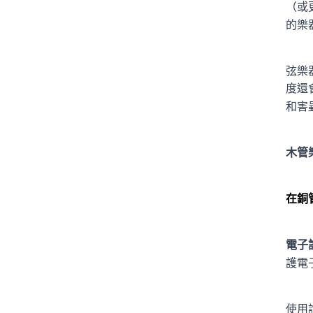
（或
的樂
弦樂
度還
和害
木管
在銅
電子
護電
使用