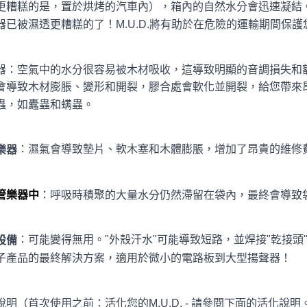
更糟糕的是，置於烘烤的汽車內），箱內的自然水分會迅速凝結
器已被濕透更糟糕的了！M.U.D.將有助於在危險的運輸期間保
器：空氣中的水分很容易被木材吸收，這導致明顯的音調損失和
會導致木材膨脹、變形和開裂，膠合處會軟化並開裂，給您帶來
蟲，如蠹蟲和螨蟲。
：濕氣會導致墊片、軟木塞和木體膨脹，增加了昂貴的維修
樂器
管樂器中
：呼吸時積聚的大量水分仍然滯留在袋內，最終會導致
：可能變得無用。"外殼汗水"可能導致短路，並焊接"乾接頭"
設備
子產品的最終解決方案，適用於微小的電路板到大型揚聲器！
說明
（首次使用之前：
活化
您的M.U.D. - 請參閱下面的
活化
說明