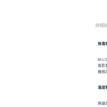
詳細
無毒
M.
害影
機吸
濕度
無論