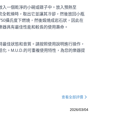
粒放入一個乾淨的小碗或碟子中。放入預熱至
D.完全乾燥時，取出它並讓其冷卻，然後放回小瓶
在750攝氏度下燃燒，然後煅燒成岩石狀，因此在
的樂器具有最佳性能和較長的使用壽命。
保持最佳狀態和音質。請按照使用說明進行操作，
活化
。M.U.D.的可重複使用特性，為您的樂器提
查看全部評價
2026/03/04