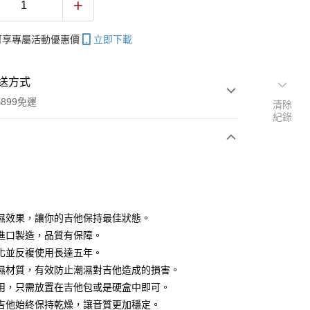
帳可享專屬活動優惠價
立即下載
送方式
899免運
清除
紀錄
次付款
期付款
0 利率 每期
NT$293
21家銀行
濕效果，讓你的吉他保持最佳狀態。
0 利率 每期
NT$146
21家銀行
庫商業銀行
第一商業銀行
進口製造，品質有保障。
業銀行
彰化商業銀行
 0 利率 每期
NT$73
21家銀行
化並反複使用長達五年。
庫商業銀行
第一商業銀行
業儲蓄銀行
台北富邦商業銀行
業銀行
彰化商業銀行
濕材質，有效防止潮濕對吉他造成的損害。
庫商業銀行
第一商業銀行
付款
華商業銀行
兆豐國際商業銀行
業儲蓄銀行
台北富邦商業銀行
用，只需放置在吉他包或是硬盒中即可。
業銀行
彰化商業銀行
小企業銀行
台中商業銀行
華商業銀行
兆豐國際商業銀行
業儲蓄銀行
台北富邦商業銀行
吉他始終保持乾燥，讓音質更加穩定。
台灣）商業銀行
華泰商業銀行