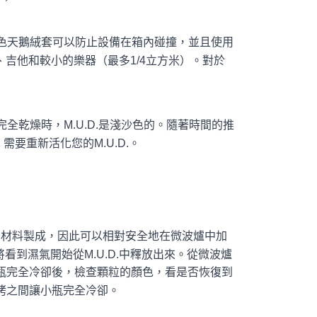
黑色天鵝絨套可以防止設備在箱內碰撞，並且使用
、吉他和較小的樂器（最多1/4立方米）。對於
完全乾燥時，M.U.D.是淺沙色的。隨著時間的推
要重新活化您的M.U.D.。
玻璃"材料製成，因此可以相對安全地在微波爐中加
看到濕氣開始從M.U.D.中釋放出來。從微波爐
瓶完全冷卻後，檢查顆粒的顏色，看是否恢復到
烤之間讓小瓶完全冷卻。