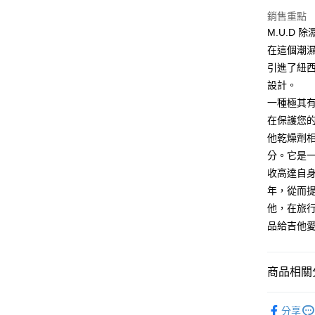
臺灣中
國泰世
聯邦商
銷售重點
匯豐（
Apple Pay
臺灣中
元大商
聯邦商
M.U.D 
匯豐（
玉山商
街口支付
元大商
在這個潮
聯邦商
台新國
玉山商
元大商
引進了紐西
台灣樂
悠遊付
台新國
玉山商
設計。
台灣樂
台新國
Google Pa
一種極其
台灣樂
在保護您
全盈+PAY
他乾燥劑
AFTEE先
分。它是一
相關說明
收高達自身
【關於「A
ATM付款
年，從而
AFTEE
便利好安
他，在旅行
１．簡單
品給吉他
２．便利
運送方式
３．安心
全家取貨
【「AFT
商品相關分
每筆NT$6
１．於結帳
付」結帳
吉他配件
付款後全
２．訂單
分享