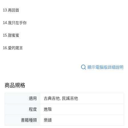
13.再回首
14.我只在乎你
15.甜蜜蜜
16.愛的箴言
顯示電腦版詳細說明
商品規格
適用
古典吉他, 民謠吉他
程度
進階
書籍種類
樂譜