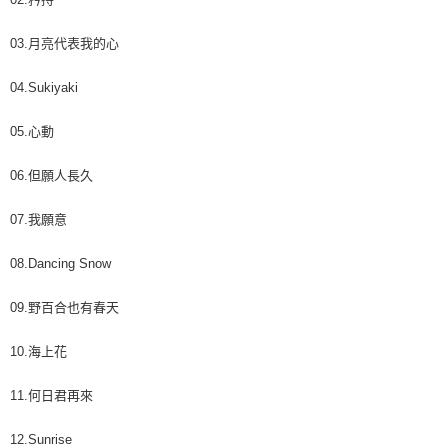
宅配 - 離島
「AFTEE先享後付」，若未經同意申辦者引起之損失，本公司不負相關責
任。
每筆NT$80，滿NT$899(含以上)免運費
03.月亮代表我的心
４．使用「AFTEE先享後付」時，將依據個別帳號之用戶狀況，依本公司即
時審查核予不同之上限額度；若仍有額度不足之情形，本公司將視審查結果
付款後門市自取
04.Sukiyaki
請求用戶進行身份認證。
免運費
５．嚴禁一人註冊多個帳號或使用他人資訊註冊。若發現惡意使用之情形，
恩沛科技股份有限公司將有權停止該用戶之使用額度並採取法律行動。
05.心動
國家/地區配送
查看運費
06.但願人長久
07.我願意
08.Dancing Snow
09.野百合也有春天
10.海上花
11.何日君再來
12.Sunrise