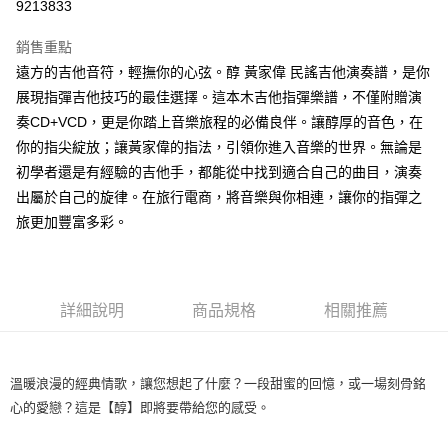
9213833
3 期 0 利率 每期
NT$200
21家銀行
銷售重點
6 期 0 利率 每期
NT$100
21家銀行
合作金庫商業銀行
第一商業銀行
遠方的吉他音符，輕撫你的心弦。醇 黃家偉 民謠吉他演奏譜，是你
華南商業銀行
彰化商業銀行
12 期 0 利率 每期
NT$50
21家銀行
合作金庫商業銀行
第一商業銀行
展現指彈吉他技巧的最佳選擇。這本木吉他指彈樂譜，不僅附贈演
上海商業儲蓄銀行
台北富邦商業銀行
華南商業銀行
彰化商業銀行
合作金庫商業銀行
第一商業銀行
超商取貨付款
國泰世華商業銀行
兆豐國際商業銀行
奏CD+VCD，更是你踏上音樂旅程的必備良伴。讓醇厚的音色，在
上海商業儲蓄銀行
台北富邦商業銀行
華南商業銀行
彰化商業銀行
臺灣中小企業銀行
台中商業銀行
你的指尖綻放；讓黃家偉的指法，引領你進入音樂的世界。無論是
國泰世華商業銀行
兆豐國際商業銀行
LINE Pay
上海商業儲蓄銀行
台北富邦商業銀行
匯豐（台灣）商業銀行
華泰商業銀行
臺灣中小企業銀行
台中商業銀行
初學者還是有經驗的吉他手，都能從中找到適合自己的曲目，演奏
國泰世華商業銀行
兆豐國際商業銀行
聯邦商業銀行
遠東國際商業銀行
匯豐（台灣）商業銀行
華泰商業銀行
Apple Pay
出屬於自己的旋律。在旅行電商，將音樂與你相連，讓你的指彈之
臺灣中小企業銀行
台中商業銀行
元大商業銀行
永豐商業銀行
聯邦商業銀行
遠東國際商業銀行
匯豐（台灣）商業銀行
華泰商業銀行
旅更加豐富多彩。
玉山商業銀行
星展（台灣）商業銀行
街口支付
元大商業銀行
永豐商業銀行
聯邦商業銀行
遠東國際商業銀行
台新國際商業銀行
中國信託商業銀行
玉山商業銀行
星展（台灣）商業銀行
元大商業銀行
永豐商業銀行
台灣樂天信用卡公司
悠遊付
台新國際商業銀行
中國信託商業銀行
玉山商業銀行
星展（台灣）商業銀行
台灣樂天信用卡公司
台新國際商業銀行
中國信託商業銀行
Google Pay
詳細說明
商品規格
相關推薦
台灣樂天信用卡公司
全盈+PAY
AFTEE先享後付
溫暖浪漫的經典情歌，讓您想起了什麼？一段甜蜜的回憶，或一場刻骨銘
相關說明
心的愛戀？這是【醇】即將要帶給您的感受。
【關於「AFTEE先享後付」】
ATM付款
AFTEE先享後付是「在收到商品之後才付款」的支付方式。 讓您購物簡單