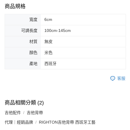
１．簡單：不需註冊會員、不需綁卡、不需儲值。
運送方式
商品規格
２．便利：只要手機號碼，簡訊認證，即可結帳。
３．安心：先確認商品／服務後，再付款。
全家取貨付款
寬度
6cm
每筆NT$60，滿NT$899(含以上)免運費
【「AFTEE先享後付」結帳流程】
１．於結帳方式選擇「AFTEE先享後付」後，將跳轉至「AFTEE先享後付」
可調長度
100cm-145cm
付款後全家取貨
結帳頁面，進行簡訊認證並確認金額後，即可完成結帳。
２．訂單成立數日內，您將收到繳費通知簡訊。
每筆NT$60，滿NT$899(含以上)免運費
材質
無皮
３．收到繳費通知簡訊後14天內，點擊此簡訊中的連結，可透過四大超商／
ATM／網路銀行／等多元方式進行付款，方視為交易完成。
7-11取貨付款
顏色
米色
※ 請注意：結帳手續完成當下不需立刻繳費，但若您需要取消訂單，請聯絡
每筆NT$60，滿NT$899(含以上)免運費
購買商品的店家。未經商家同意取消之訂單仍視為有效，需透過AFTEE先享
產地
西班牙
後付繳納相關費用。
付款後7-11取貨
※ 交易是否成功請以「AFTEE先享後付 」之結帳頁面顯示為準，若有關於
是否繳費成功／繳費後需取消欲退款等相關疑問，請聯繫「AFTEE先享後付
每筆NT$60，滿NT$899(含以上)免運費
客服
客戶支援中心」
https://netprotections.freshdesk.com/support/home
宅配
【注意事項】
１．透過由恩沛科技股份有限公司提供之「AFTEE先享後付」服務完成之交
每筆NT$105，滿NT$899(含以上)免運費
易，需依本服務之必要範圍內提供個人資料，並將交易相關給付款項請求債
商品相關分類 (2)
權轉讓予恩沛科技股份有限公司。
宅配 - 配件
２．關於個人資料處理事宜，請瀏覽以下網址：
吉他配件
吉他背帶
每筆NT$80，滿NT$899(含以上)免運費
https://aftee.tw/terms/#terms3
代理｜經銷品牌
RIGHTON吉他背帶 西班牙工藝
３．未成年的使用者請事先徵得法定代理人或監護人之同意方可使用
宅配 - 離島
「AFTEE先享後付」，若未經同意申辦者引起之損失，本公司不負相關責