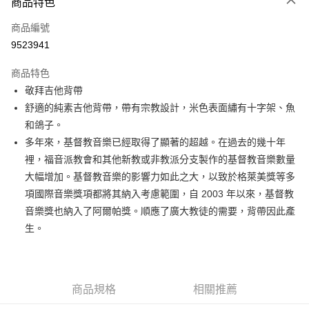
3 期 0 利率 每期
NT$766
21家銀行
商品特色
6 期 0 利率 每期
NT$383
21家銀行
合作金庫商業銀行
第一商業銀行
商品編號
華南商業銀行
彰化商業銀行
12 期 0 利率 每期
NT$191
21家銀行
合作金庫商業銀行
第一商業銀行
9523941
上海商業儲蓄銀行
台北富邦商業銀行
華南商業銀行
彰化商業銀行
合作金庫商業銀行
第一商業銀行
超商取貨付款
國泰世華商業銀行
兆豐國際商業銀行
上海商業儲蓄銀行
台北富邦商業銀行
商品特色
華南商業銀行
彰化商業銀行
臺灣中小企業銀行
台中商業銀行
國泰世華商業銀行
兆豐國際商業銀行
敬拜吉他背帶
LINE Pay
上海商業儲蓄銀行
台北富邦商業銀行
匯豐（台灣）商業銀行
華泰商業銀行
臺灣中小企業銀行
台中商業銀行
國泰世華商業銀行
兆豐國際商業銀行
舒適的純素吉他背帶，帶有宗教設計，米色表面繡有十字架、魚
聯邦商業銀行
遠東國際商業銀行
匯豐（台灣）商業銀行
華泰商業銀行
Apple Pay
臺灣中小企業銀行
台中商業銀行
元大商業銀行
永豐商業銀行
和鴿子。
聯邦商業銀行
遠東國際商業銀行
匯豐（台灣）商業銀行
華泰商業銀行
玉山商業銀行
星展（台灣）商業銀行
街口支付
多年來，基督教音樂已經取得了顯著的超越。在過去的幾十年
元大商業銀行
永豐商業銀行
聯邦商業銀行
遠東國際商業銀行
台新國際商業銀行
中國信託商業銀行
玉山商業銀行
星展（台灣）商業銀行
裡，福音派教會和其他新教或非教派分支製作的基督教音樂數量
元大商業銀行
永豐商業銀行
台灣樂天信用卡公司
悠遊付
台新國際商業銀行
中國信託商業銀行
大幅增加。基督教音樂的影響力如此之大，以致於格萊美獎等多
玉山商業銀行
星展（台灣）商業銀行
台灣樂天信用卡公司
台新國際商業銀行
中國信託商業銀行
Google Pay
項國際音樂獎項都將其納入考慮範圍，自 2003 年以來，基督教
台灣樂天信用卡公司
音樂獎也納入了阿爾帕獎。順應了廣大教徒的需要，背帶因此產
全盈+PAY
生。
AFTEE先享後付
相關說明
【關於「AFTEE先享後付」】
ATM付款
商品規格
相關推薦
AFTEE先享後付是「在收到商品之後才付款」的支付方式。 讓您購物簡單
便利好安心！