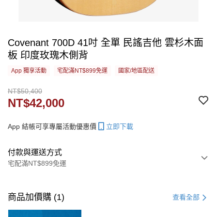
Covenant 700D 41吋 全單 民謠吉他 雲杉木面
板 印度玫瑰木側背
App 獨享活動
宅配滿NT$899免運
國家/地區配送
NT$50,400
NT$42,000
App 結帳可享專屬活動優惠價
立即下載
付款與運送方式
宅配滿NT$899免運
付款方式
信用卡一次付款
商品加價購 (1)
查看全部
信用卡分期付款