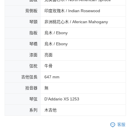
４．使用「AFTEE先享後付」時，將依據個別帳號之用戶狀況，依本公司即
時審查核予不同之上限額度；若仍有額度不足之情形，本公司將視審查結果
背側板
印度玫瑰木 / Indian Rosewood
請求用戶進行身份認證。
５．嚴禁一人註冊多個帳號或使用他人資訊註冊。若發現惡意使用之情形，
琴頸
非洲桃花心木 / Aferican Mahogany
恩沛科技股份有限公司將有權停止該用戶之使用額度並採取法律行動。
指板
烏木 / Ebony
琴橋
烏木 / Ebony
漆面
亮面
弦枕
牛骨
吉他弦長
647 mm
拾音器
無
琴弦
D’Addario XS 1253
系列
木吉他
客服