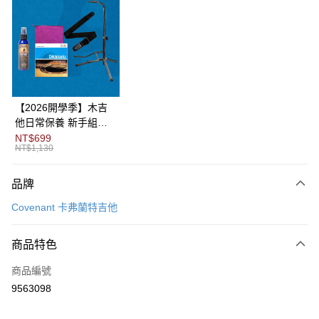
3 期 0 利率 每期
NT$14,000
21家銀行
6 期 0 利率 每期
NT$7,000
21家銀行
合作金庫商業銀行
第一商業銀行
華南商業銀行
彰化商業銀行
12 期 0 利率 每期
NT$3,500
21家銀行
合作金庫商業銀行
第一商業銀行
上海商業儲蓄銀行
台北富邦商業銀行
華南商業銀行
彰化商業銀行
合作金庫商業銀行
第一商業銀行
LINE Pay
國泰世華商業銀行
兆豐國際商業銀行
上海商業儲蓄銀行
台北富邦商業銀行
華南商業銀行
彰化商業銀行
臺灣中小企業銀行
台中商業銀行
國泰世華商業銀行
兆豐國際商業銀行
【2026開學季】木吉
Apple Pay
上海商業儲蓄銀行
台北富邦商業銀行
匯豐（台灣）商業銀行
華泰商業銀行
臺灣中小企業銀行
台中商業銀行
他日常保養 新手組合
國泰世華商業銀行
兆豐國際商業銀行
聯邦商業銀行
遠東國際商業銀行
匯豐（台灣）商業銀行
華泰商業銀行
包
NT$699
街口支付
臺灣中小企業銀行
台中商業銀行
元大商業銀行
永豐商業銀行
NT$1,130
聯邦商業銀行
遠東國際商業銀行
匯豐（台灣）商業銀行
華泰商業銀行
玉山商業銀行
星展（台灣）商業銀行
悠遊付
元大商業銀行
永豐商業銀行
聯邦商業銀行
遠東國際商業銀行
台新國際商業銀行
中國信託商業銀行
玉山商業銀行
星展（台灣）商業銀行
品牌
元大商業銀行
永豐商業銀行
台灣樂天信用卡公司
Google Pay
台新國際商業銀行
中國信託商業銀行
玉山商業銀行
星展（台灣）商業銀行
Covenant 卡弗蘭特吉他
台灣樂天信用卡公司
台新國際商業銀行
中國信託商業銀行
全盈+PAY
台灣樂天信用卡公司
商品特色
AFTEE先享後付
相關說明
商品編號
【關於「AFTEE先享後付」】
9563098
ATM付款
AFTEE先享後付是「在收到商品之後才付款」的支付方式。 讓您購物簡單
便利好安心！
１．簡單：不需註冊會員、不需綁卡、不需儲值。