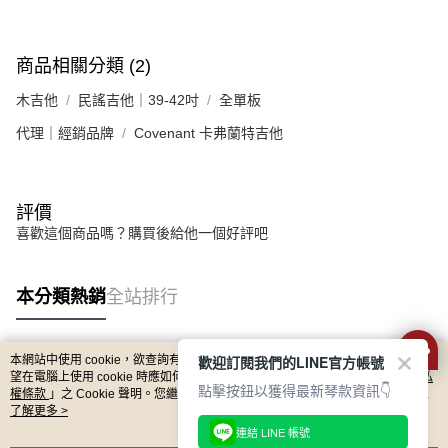
商品相關分類 (2)
木吉他
民謠吉他｜39-42吋
全單板
代理｜經銷品牌
Covenant 卡弗蘭特吉他
評價
喜歡這個商品嗎？購買後給他一個好評吧
本分類熱銷
全站排行
歡迎訂閱我們的LINE官方帳號
本網站中使用 cookie，欲查詢有關本網站使用 cookie 方式之詳情，及若您不希
熱門標籤
望在電腦上使用 cookie 時應如何變更電腦的 cookie 設定，請參閱本網站「
隱私
點擊按鈕以獲得最新琴款資訊👇
權條款
」之 Cookie 聲明。您繼續使用本網站即表示您同意本公司得按本網站使
用條款之 Cookie 聲明使用 cookie。
了解更多 >
連結 LINE 帳號