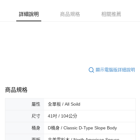
運送方式
２．便利：只要手機號碼，簡訊認證，即可結帳。
３．安心：先確認商品／服務後，再付款。
宅配
詳細說明
商品規格
相關推薦
每筆NT$105，滿NT$899(含以上)免運費
【「AFTEE先享後付」結帳流程】
１．於結帳方式選擇「AFTEE先享後付」後，將跳轉至「AFTEE先享後付」
宅配 - 離島
結帳頁面，進行簡訊認證並確認金額後，即可完成結帳。
２．訂單成立數日內，您將收到繳費通知簡訊。
每筆NT$80，滿NT$899(含以上)免運費
３．收到繳費通知簡訊後14天內，點擊此簡訊中的連結，可透過四大超商／
ATM／網路銀行／等多元方式進行付款，方視為交易完成。
付款後門市自取
※ 請注意：結帳手續完成當下不需立刻繳費，但若您需要取消訂單，請聯絡
免運費
購買商品的店家。未經商家同意取消之訂單仍視為有效，需透過AFTEE先享
後付繳納相關費用。
顯示電腦版詳細說明
國家/地區配送
※ 交易是否成功請以「AFTEE先享後付 」之結帳頁面顯示為準，若有關於
查看運費
是否繳費成功／繳費後需取消欲退款等相關疑問，請聯繫「AFTEE先享後付
客戶支援中心」
https://netprotections.freshdesk.com/support/home
商品規格
【注意事項】
１．透過由恩沛科技股份有限公司提供之「AFTEE先享後付」服務完成之交
屬性
全單板 / All Soild
易，需依本服務之必要範圍內提供個人資料，並將交易相關給付款項請求債
權轉讓予恩沛科技股份有限公司。
尺寸
41吋 / 104公分
２．關於個人資料處理事宜，請瀏覽以下網址：
https://aftee.tw/terms/#terms3
桶身
D桶身 / Classic D-Type Slope Body
３．未成年的使用者請事先徵得法定代理人或監護人之同意方可使用
「AFTEE先享後付」，若未經同意申辦者引起之損失，本公司不負相關責
面板
北美雲杉木 / North American Spruce
任。