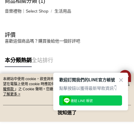
商品相關分類 (1)
宅配 - 離島
「AFTEE先享後付」，若未經同意申辦者引起之損失，本公司不負相關責
任。
音樂禮物｜Select Shop
生活用品
每筆NT$80，滿NT$899(含以上)免運費
４．使用「AFTEE先享後付」時，將依據個別帳號之用戶狀況，依本公司即
時審查核予不同之上限額度；若仍有額度不足之情形，本公司將視審查結果
付款後門市自取
請求用戶進行身份認證。
免運費
５．嚴禁一人註冊多個帳號或使用他人資訊註冊。若發現惡意使用之情形，
評價
恩沛科技股份有限公司將有權停止該用戶之使用額度並採取法律行動。
喜歡這個商品嗎？購買後給他一個好評吧
國家/地區配送
查看運費
本分類熱銷
全站排行
歡迎訂閱我們的LINE官方帳號
本網站中使用 cookie，欲查詢有關本網站使用 cookie 方式之詳情，及若您不希
熱門標籤
望在電腦上使用 cookie 時應如何變更電腦的 cookie 設定，請參閱本網站「
隱私
點擊按鈕以獲得最新琴款資訊👇
權條款
」之 Cookie 聲明。您繼續使用本網站即表示您同意本公司得按本網站使
用條款之 Cookie 聲明使用 cookie。
了解更多 >
連結 LINE 帳號
我知道了