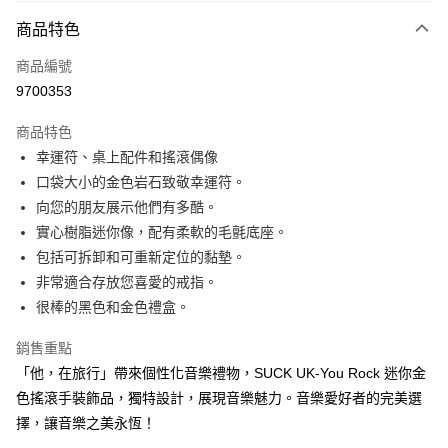
3 期 0 利率 每期
NT$170
21家銀行
商品特色
6 期 0 利率 每期
NT$85
21家銀行
合作金庫商業銀行
第一商業銀行
商品編號
華南商業銀行
彰化商業銀行
12 期 0 利率 每期
NT$42
21家銀行
合作金庫商業銀行
第一商業銀行
9700353
上海商業儲蓄銀行
台北富邦商業銀行
華南商業銀行
彰化商業銀行
合作金庫商業銀行
第一商業銀行
超商取貨付款
國泰世華商業銀行
兆豐國際商業銀行
上海商業儲蓄銀行
台北富邦商業銀行
商品特色
華南商業銀行
彰化商業銀行
臺灣中小企業銀行
台中商業銀行
國泰世華商業銀行
兆豐國際商業銀行
幸運符、桌上配件和搖滾偶像
LINE Pay
上海商業儲蓄銀行
台北富邦商業銀行
匯豐（台灣）商業銀行
華泰商業銀行
臺灣中小企業銀行
台中商業銀行
國泰世華商業銀行
兆豐國際商業銀行
口袋大小的金色岩石致敬幸運符。
聯邦商業銀行
遠東國際商業銀行
匯豐（台灣）商業銀行
華泰商業銀行
Apple Pay
臺灣中小企業銀行
台中商業銀行
元大商業銀行
永豐商業銀行
向您的朋友展示他們有多酷。
聯邦商業銀行
遠東國際商業銀行
匯豐（台灣）商業銀行
華泰商業銀行
玉山商業銀行
星展（台灣）商業銀行
街口支付
實心樹脂迷你像，配有柔軟的毛氈底座。
元大商業銀行
永豐商業銀行
聯邦商業銀行
遠東國際商業銀行
台新國際商業銀行
中國信託商業銀行
玉山商業銀行
星展（台灣）商業銀行
包括可拆卸和可重新定位的黏墊。
元大商業銀行
永豐商業銀行
台灣樂天信用卡公司
悠遊付
台新國際商業銀行
中國信託商業銀行
非常適合存放您喜愛的戒指。
玉山商業銀行
星展（台灣）商業銀行
台灣樂天信用卡公司
台新國際商業銀行
中國信託商業銀行
Google Pay
很棒的黑色和金色禮盒。
台灣樂天信用卡公司
全盈+PAY
銷售重點
「他，在旅行」帶來個性化音樂禮物，SUСK UK-You Rock 迷你金
AFTEE先享後付
色搖滾手裝飾品，獨特設計，展現音樂魅力。音樂愛好者的完美選
相關說明
擇，讓音樂之美永恆！
【關於「AFTEE先享後付」】
ATM付款
AFTEE先享後付是「在收到商品之後才付款」的支付方式。 讓您購物簡單