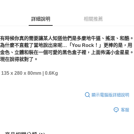
便利好安心！
１．簡單：不需註冊會員、不需綁卡、不需儲值。
運送方式
２．便利：只要手機號碼，簡訊認證，即可結帳。
詳細說明
相關推薦
３．安心：先確認商品／服務後，再付款。
全家取貨付款
每筆NT$60，滿NT$899(含以上)免運費
【「AFTEE先享後付」結帳流程】
１．於結帳方式選擇「AFTEE先享後付」後，將跳轉至「AFTEE先享後付」
有時候你真的需要讓某人知道他們是多麼地牛逼、搖滾、和酷。
付款後全家取貨
結帳頁面，進行簡訊認證並確認金額後，即可完成結帳。
為什麼不直截了當地說出來呢…「You Rock！」更棒的是，用
２．訂單成立數日內，您將收到繳費通知簡訊。
每筆NT$60，滿NT$899(含以上)免運費
金色、立體和裝在一個可愛的黑色盒子裡，上面佈滿小金星星。
３．收到繳費通知簡訊後14天內，點擊此簡訊中的連結，可透過四大超商／
ATM／網路銀行／等多元方式進行付款，方視為交易完成。
現在說得就對了。
7-11取貨付款
※ 請注意：結帳手續完成當下不需立刻繳費，但若您需要取消訂單，請聯絡
每筆NT$60，滿NT$899(含以上)免運費
購買商品的店家。未經商家同意取消之訂單仍視為有效，需透過AFTEE先享
135 x 280 x 80mm | 0.6Kg
後付繳納相關費用。
付款後7-11取貨
※ 交易是否成功請以「AFTEE先享後付 」之結帳頁面顯示為準，若有關於
是否繳費成功／繳費後需取消欲退款等相關疑問，請聯繫「AFTEE先享後付
每筆NT$60，滿NT$899(含以上)免運費
客戶支援中心」
https://netprotections.freshdesk.com/support/home
顯示電腦版詳細說明
宅配
【注意事項】
１．透過由恩沛科技股份有限公司提供之「AFTEE先享後付」服務完成之交
每筆NT$105，滿NT$899(含以上)免運費
客服
易，需依本服務之必要範圍內提供個人資料，並將交易相關給付款項請求債
權轉讓予恩沛科技股份有限公司。
宅配 - 配件
２．關於個人資料處理事宜，請瀏覽以下網址：
每筆NT$80，滿NT$899(含以上)免運費
https://aftee.tw/terms/#terms3
３．未成年的使用者請事先徵得法定代理人或監護人之同意方可使用