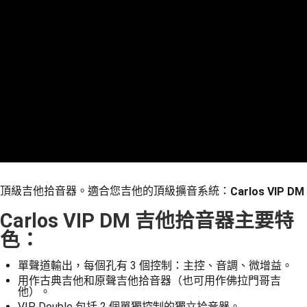
便利好安心！
１．簡單：不需註冊會員、不需綁卡、不需儲值。
運送方式
２．便利：只要手機號碼，簡訊認證，即可結帳。
３．安心：先確認商品／服務後，再付款。
全家取貨付款
每筆NT$60，滿NT$899(含以上)免運費
【「AFTEE先享後付」結帳流程】
１．於結帳方式選擇「AFTEE先享後付」後，將跳轉至「AFTEE先享後付」
付款後全家取貨
結帳頁面，進行簡訊認證並確認金額後，即可完成結帳。
２．訂單成立數日內，您將收到繳費通知簡訊。
每筆NT$60，滿NT$899(含以上)免運費
３．收到繳費通知簡訊後14天內，點擊此簡訊中的連結，可透過四大超商／
ATM／網路銀行／等多元方式進行付款，方視為交易完成。
7-11取貨付款
※ 請注意：結帳手續完成當下不需立刻繳費，但若您需要取消訂單，請聯絡
每筆NT$60，滿NT$899(含以上)免運費
購買商品的店家。未經商家同意取消之訂單仍視為有效，需透過AFTEE先享
後付繳納相關費用。
付款後7-11取貨
※ 交易是否成功請以「AFTEE先享後付 」之結帳頁面顯示為準，若有關於
頂級吉他拾音器。適合您吉他的頂級擴音系統：
Carlos
VIP DM
是否繳費成功／繳費後需取消欲退款等相關疑問，請聯繫「AFTEE先享後付
每筆NT$60，滿NT$899(含以上)免運費
客戶支援中心」
https://netprotections.freshdesk.com/support/home
Carlos VIP DM 吉他拾音器主要特
宅配
【注意事項】
色：
１．透過由恩沛科技股份有限公司提供之「AFTEE先享後付」服務完成之交
每筆NT$105，滿NT$899(含以上)免運費
易，需依本服務之必要範圍內提供個人資料，並將交易相關給付款項請求債
單聲道輸出，每個孔有 3 個控制：主控、音調、微增益。
權轉讓予恩沛科技股份有限公司。
宅配 - 配件
用作古典吉他和原聲吉他拾音器（也可用作佛拉門哥吉
２．關於個人資料處理事宜，請瀏覽以下網址：
每筆NT$80，滿NT$899(含以上)免運費
他）。
https://aftee.tw/terms/#terms3
VIP Double 包括 2 個單獨控制的獨立拾音器。
３．未成年的使用者請事先徵得法定代理人或監護人之同意方可使用