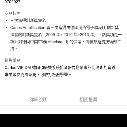
9709027
3 期 0 利率 每期
NT$8,266
21家銀行
商品特色
6 期 0 利率 每期
NT$4,133
21家銀行
合作金庫商業銀行
第一商業銀行
三次獲得創新獎提名
華南商業銀行
彰化商業銀行
12 期 0 利率 每期
NT$2,066
21家銀行
合作金庫商業銀行
第一商業銀行
Carlos Amplification 曾三次獲得由德國消費電子領域IT 創新獎
上海商業儲蓄銀行
台北富邦商業銀行
華南商業銀行
彰化商業銀行
合作金庫商業銀行
第一商業銀行
超商取貨付款
國泰世華商業銀行
兆豐國際商業銀行
頒發的創新獎提名（2009 年+ 2010 年+2013 年），該獎項是一
上海商業儲蓄銀行
台北富邦商業銀行
華南商業銀行
彰化商業銀行
臺灣中小企業銀行
台中商業銀行
項針對德國中間市場(Mittelstand) 的倡議，由聯邦經濟技術部主
國泰世華商業銀行
兆豐國際商業銀行
LINE Pay
上海商業儲蓄銀行
台北富邦商業銀行
匯豐（台灣）商業銀行
華泰商業銀行
臺灣中小企業銀行
台中商業銀行
持。
國泰世華商業銀行
兆豐國際商業銀行
聯邦商業銀行
遠東國際商業銀行
匯豐（台灣）商業銀行
華泰商業銀行
Apple Pay
臺灣中小企業銀行
台中商業銀行
元大商業銀行
永豐商業銀行
銷售重點
聯邦商業銀行
遠東國際商業銀行
匯豐（台灣）商業銀行
華泰商業銀行
玉山商業銀行
星展（台灣）商業銀行
街口支付
元大商業銀行
永豐商業銀行
Carlos VIP DM 德國頂級雙系統拾音器為您帶來無比清晰的音質。
聯邦商業銀行
遠東國際商業銀行
台新國際商業銀行
中國信託商業銀行
玉山商業銀行
星展（台灣）商業銀行
專業級麥克風系統，可收打板敲擊聲。
元大商業銀行
永豐商業銀行
台灣樂天信用卡公司
悠遊付
台新國際商業銀行
中國信託商業銀行
玉山商業銀行
星展（台灣）商業銀行
台灣樂天信用卡公司
台新國際商業銀行
中國信託商業銀行
Google Pay
台灣樂天信用卡公司
全盈+PAY
詳細說明
相關推薦
AFTEE先享後付
相關說明
【關於「AFTEE先享後付」】
ATM付款
AFTEE先享後付是「在收到商品之後才付款」的支付方式。 讓您購物簡單