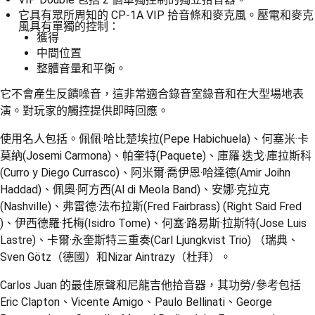
宅配 - 離島
「AFTEE先享後付」，若未經同意申辦者引起之損失，本公司不負相關責
它具有眾所周知的 CP-1A VIP 拾音條和麥克風。壓電和麥克
風具有單獨的控制：
任。
每筆NT$80，滿NT$899(含以上)免運費
獲得
４．使用「AFTEE先享後付」時，將依據個別帳號之用戶狀況，依本公司即
時審查核予不同之上限額度；若仍有額度不足之情形，本公司將視審查結果
中間位置
付款後門市自取
請求用戶進行身份認證。
整體音量和平衡。
免運費
５．嚴禁一人註冊多個帳號或使用他人資訊註冊。若發現惡意使用之情形，
恩沛科技股份有限公司將有權停止該用戶之使用額度並採取法律行動。
它不會產生反饋噪音，這非常適合錄音室錄音和在大型場地表
國家/地區配送
查看運費
演。對玩家的觸控提供即時回應。
使用名人包括。佩佩·哈比楚埃拉(Pepe Habichuela)、何塞米·卡
莫納(Josemi Carmona)、帕奎特(Paquete)、庫羅·迭戈·庫拉斯科
(Curro y Diego Currasco)、阿米爾‧喬伊恩‧哈達德(Amir Joihn
Haddad)、佩奧‧阿方西(Al di Meola Band)、安娜‧克拉克
(Nashville)、弗雷德‧法布拉斯(Fred Fairbrass) (Right Said Fred
)、伊西德羅·托梅(Isidro Tome)、何塞·路易斯·拉斯特(Jose Luis
Lastre)、卡爾·永奎斯特三重奏(Carl Ljungkvist Trio) （瑞典、
Sven Götz（德國）和Nizar Aintrazy（杜拜）。
Carlos Juan 的最佳原聲和尼龍吉他拾音器，其功勞/參考包括
Eric Clapton、Vicente Amigo、Paulo Bellinati、George