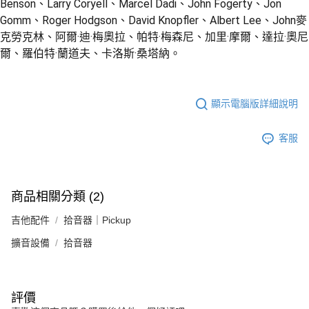
Benson、Larry Coryell、Marcel Dadi、John Fogerty、Jon
Gomm、Roger Hodgson、David Knopfler、Albert Lee、John麥
克勞克林、阿爾·迪·梅奧拉、帕特·梅森尼、加里·摩爾、達拉·奧尼
爾、羅伯特·蘭道夫、卡洛斯·桑塔納。
顯示電腦版詳細說明
客服
商品相關分類 (2)
吉他配件
拾音器｜Pickup
擴音設備
拾音器
評價