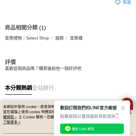
每筆NT$80，滿NT$899(含以上)免運費
客服
https://aftee.tw/terms/#terms3
３．未成年的使用者請事先徵得法定代理人或監護人之同意方可使用
宅配 - 離島
「AFTEE先享後付」，若未經同意申辦者引起之損失，本公司不負相關責
任。
每筆NT$80，滿NT$899(含以上)免運費
４．使用「AFTEE先享後付」時，將依據個別帳號之用戶狀況，依本公司即
商品相關分類 (1)
時審查核予不同之上限額度；若仍有額度不足之情形，本公司將視審查結果
付款後門市自取
請求用戶進行身份認證。
音樂禮物｜Select Shop
服飾
音樂襪
免運費
５．嚴禁一人註冊多個帳號或使用他人資訊註冊。若發現惡意使用之情形，
恩沛科技股份有限公司將有權停止該用戶之使用額度並採取法律行動。
國家/地區配送
查看運費
評價
喜歡這個商品嗎？購買後給他一個好評吧
本分類熱銷
全站排行
歡迎訂閱我們的LINE官方帳號
本網站中使用 cookie，欲查詢有關本網站使用 cookie 方式之詳情，及若您不希
熱門標籤
望在電腦上使用 cookie 時應如何變更電腦的 cookie 設定，請參閱本網站「
隱私
點擊按鈕以獲得最新琴款資訊👇
權條款
」之 Cookie 聲明。您繼續使用本網站即表示您同意本公司得按本網站使
用條款之 Cookie 聲明使用 cookie。
了解更多 >
連結 LINE 帳號