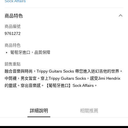
Sock Affairs
信用卡分期付款
3 期 0 利率 每期
NT$176
21家銀行
商品特色
6 期 0 利率 每期
NT$88
21家銀行
合作金庫商業銀行
第一商業銀行
商品編號
華南商業銀行
彰化商業銀行
12 期 0 利率 每期
NT$44
21家銀行
合作金庫商業銀行
第一商業銀行
9761272
上海商業儲蓄銀行
台北富邦商業銀行
華南商業銀行
彰化商業銀行
合作金庫商業銀行
第一商業銀行
超商取貨付款
國泰世華商業銀行
兆豐國際商業銀行
上海商業儲蓄銀行
台北富邦商業銀行
商品特色
華南商業銀行
彰化商業銀行
臺灣中小企業銀行
台中商業銀行
國泰世華商業銀行
兆豐國際商業銀行
葡萄牙進口，品質保障
LINE Pay
上海商業儲蓄銀行
台北富邦商業銀行
匯豐（台灣）商業銀行
華泰商業銀行
臺灣中小企業銀行
台中商業銀行
國泰世華商業銀行
兆豐國際商業銀行
聯邦商業銀行
遠東國際商業銀行
匯豐（台灣）商業銀行
華泰商業銀行
Apple Pay
銷售重點
臺灣中小企業銀行
台中商業銀行
元大商業銀行
永豐商業銀行
聯邦商業銀行
遠東國際商業銀行
匯豐（台灣）商業銀行
華泰商業銀行
融合音樂與時尚，Trippy Guitars Socks 帶您進入迷幻吉他的世界。
玉山商業銀行
星展（台灣）商業銀行
街口支付
元大商業銀行
永豐商業銀行
聯邦商業銀行
遠東國際商業銀行
台新國際商業銀行
中國信託商業銀行
中筒襪，男女皆宜。穿上Trippy Guitars Socks，感受Jimi Hendrix
玉山商業銀行
星展（台灣）商業銀行
元大商業銀行
永豐商業銀行
台灣樂天信用卡公司
悠遊付
的靈感。穿出音樂感。【葡萄牙進口】Sock Affairs。
台新國際商業銀行
中國信託商業銀行
玉山商業銀行
星展（台灣）商業銀行
台灣樂天信用卡公司
台新國際商業銀行
中國信託商業銀行
Google Pay
台灣樂天信用卡公司
全盈+PAY
詳細說明
相關推薦
AFTEE先享後付
相關說明