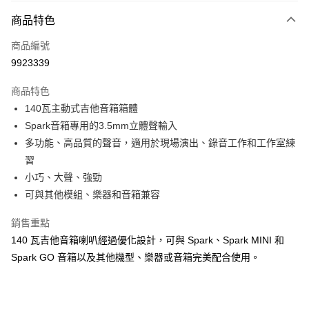
3 期 0 利率 每期
NT$3,993
21家銀行
商品特色
6 期 0 利率 每期
NT$1,996
21家銀行
合作金庫商業銀行
第一商業銀行
商品編號
華南商業銀行
彰化商業銀行
12 期 0 利率 每期
NT$998
21家銀行
合作金庫商業銀行
第一商業銀行
9923339
上海商業儲蓄銀行
台北富邦商業銀行
華南商業銀行
彰化商業銀行
合作金庫商業銀行
第一商業銀行
LINE Pay
國泰世華商業銀行
兆豐國際商業銀行
上海商業儲蓄銀行
台北富邦商業銀行
商品特色
華南商業銀行
彰化商業銀行
臺灣中小企業銀行
台中商業銀行
國泰世華商業銀行
兆豐國際商業銀行
140瓦主動式吉他音箱箱體
Apple Pay
上海商業儲蓄銀行
台北富邦商業銀行
匯豐（台灣）商業銀行
華泰商業銀行
臺灣中小企業銀行
台中商業銀行
國泰世華商業銀行
兆豐國際商業銀行
Spark音箱專用的3.5mm立體聲輸入
聯邦商業銀行
遠東國際商業銀行
匯豐（台灣）商業銀行
華泰商業銀行
街口支付
臺灣中小企業銀行
台中商業銀行
元大商業銀行
永豐商業銀行
多功能、高品質的聲音，適用於現場演出、錄音工作和工作室練
聯邦商業銀行
遠東國際商業銀行
匯豐（台灣）商業銀行
華泰商業銀行
玉山商業銀行
星展（台灣）商業銀行
悠遊付
習
元大商業銀行
永豐商業銀行
聯邦商業銀行
遠東國際商業銀行
台新國際商業銀行
中國信託商業銀行
玉山商業銀行
星展（台灣）商業銀行
小巧、大聲、強勁
元大商業銀行
永豐商業銀行
台灣樂天信用卡公司
Google Pay
台新國際商業銀行
中國信託商業銀行
可與其他模組、樂器和音箱兼容
玉山商業銀行
星展（台灣）商業銀行
台灣樂天信用卡公司
台新國際商業銀行
中國信託商業銀行
全盈+PAY
銷售重點
台灣樂天信用卡公司
AFTEE先享後付
140 瓦吉他音箱喇叭經過優化設計，可與 Spark、Spark MINI 和
相關說明
Spark GO 音箱以及其他機型、樂器或音箱完美配合使用。
【關於「AFTEE先享後付」】
ATM付款
AFTEE先享後付是「在收到商品之後才付款」的支付方式。 讓您購物簡單
便利好安心！
１．簡單：不需註冊會員、不需綁卡、不需儲值。