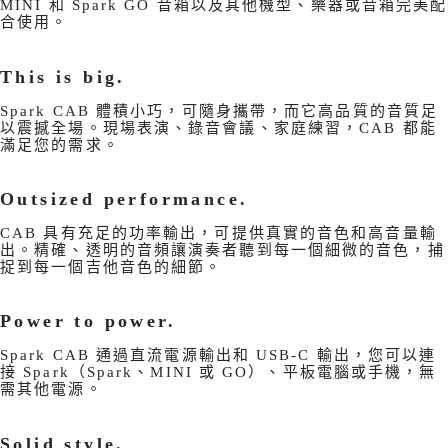
MINI 和 Spark GO 音箱以及其他機型、樂器或音箱完美配
４．使用「AFTEE先享後付」時，將依據個別帳號之用戶狀況，依本公司即
合使用。
時審查核予不同之上限額度；若仍有額度不足之情形，本公司將視審查結果
請求用戶進行身份認證。
５．嚴禁一人註冊多個帳號或使用他人資訊註冊。若發現惡意使用之情形，
This is big.
恩沛科技股份有限公司將有權停止該用戶之使用額度並採取法律行動。
Spark CAB 體積小巧，可隨身攜帶，而它高品質的音質足
以震撼全場。現場表演、錄音會議、家庭練習，CAB 都能
滿足您的需求
。
Outsized performance.
CAB 具有充足的功率輸出，可提供真實的音色和高音量輸
出。精確、透明的音頻讓演奏者聽到每一個細微的音色，捕
捉到每一個吉他音色的細節。
Power to power.
Spark CAB 通過直流電源輸出和 USB-C 輸出，您可以連
接 Spark（Spark、MINI 或 GO）、平板電腦或手機，無
需其他電源。
Solid style.