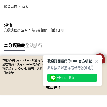
擴音設備
音箱
評價
喜歡這個商品嗎？購買後給他一個好評吧
本分類熱銷
全站排行
歡迎訂閱我們的LINE官方帳號
本網站中使用 cookie，欲查詢有關本網站使用 cookie 方式之詳情，及若您不希
熱門標籤
望在電腦上使用 cookie 時應如何變更電腦的 cookie 設定，請參閱本網站「
隱私
點擊按鈕以獲得最新琴款資訊👇
權條款
」之 Cookie 聲明。您繼續使用本網站即表示您同意本公司得按本網站使
用條款之 Cookie 聲明使用 cookie。
了解更多 >
連結 LINE 帳號
我知道了