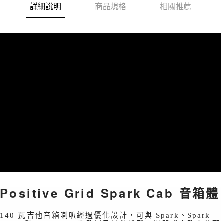
運送方式
詳細說明
商品規格
相關推薦
２．便利：只要手機號碼，簡訊認證，即可結帳。
３．安心：先確認商品／服務後，再付款。
宅配
每筆NT$105，滿NT$899(含以上)免運費
【「AFTEE先享後付」結帳流程】
１．於結帳方式選擇「AFTEE先享後付」後，將跳轉至「AFTEE先享後付」
宅配 - 配件
結帳頁面，進行簡訊認證並確認金額後，即可完成結帳。
２．訂單成立數日內，您將收到繳費通知簡訊。
每筆NT$80，滿NT$899(含以上)免運費
３．收到繳費通知簡訊後14天內，點擊此簡訊中的連結，可透過四大超商／
ATM／網路銀行／等多元方式進行付款，方視為交易完成。
免運
※ 請注意：結帳手續完成當下不需立刻繳費，但若您需要取消訂單，請聯絡
免運費
購買商品的店家。未經商家同意取消之訂單仍視為有效，需透過AFTEE先享
後付繳納相關費用。
宅配 - 離島
※ 交易是否成功請以「AFTEE先享後付 」之結帳頁面顯示為準，若有關於
是否繳費成功／繳費後需取消欲退款等相關疑問，請聯繫「AFTEE先享後付
每筆NT$80，滿NT$899(含以上)免運費
客戶支援中心」
https://netprotections.freshdesk.com/support/home
付款後門市自取
【注意事項】
１．透過由恩沛科技股份有限公司提供之「AFTEE先享後付」服務完成之交
免運費
易，需依本服務之必要範圍內提供個人資料，並將交易相關給付款項請求債
權轉讓予恩沛科技股份有限公司。
２．關於個人資料處理事宜，請瀏覽以下網址：
Positive Grid Spark Cab 音箱體
https://aftee.tw/terms/#terms3
３．未成年的使用者請事先徵得法定代理人或監護人之同意方可使用
「AFTEE先享後付」，若未經同意申辦者引起之損失，本公司不負相關責
140 瓦吉他音箱喇叭經過優化設計，可與 Spark、Spark
任。