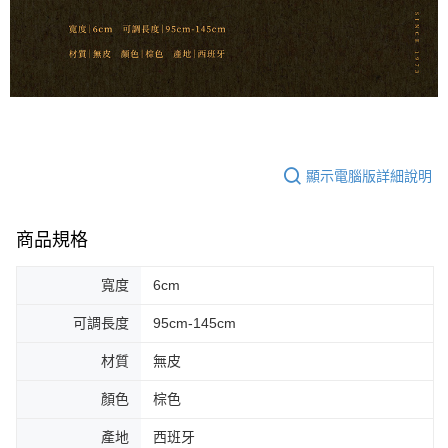
任。
每筆NT$80，滿NT$899(含以上)免運費
４．使用「AFTEE先享後付」時，將依據個別帳號之用戶狀況，依本公司即
時審查核予不同之上限額度；若仍有額度不足之情形，本公司將視審查結果
付款後門市自取
請求用戶進行身份認證。
免運費
５．嚴禁一人註冊多個帳號或使用他人資訊註冊。若發現惡意使用之情形，
恩沛科技股份有限公司將有權停止該用戶之使用額度並採取法律行動。
國家/地區配送
查看運費
顯示電腦版詳細說明
商品規格
寬度
6cm
可調長度
95cm-145cm
材質
無皮
顏色
棕色
產地
西班牙