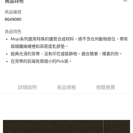
3 期 0 利率 每期
NT$560
21家銀行
商品特色
6 期 0 利率 每期
NT$280
21家銀行
合作金庫商業銀行
第一商業銀行
商品編號
華南商業銀行
彰化商業銀行
12 期 0 利率 每期
NT$140
21家銀行
合作金庫商業銀行
第一商業銀行
8649080
上海商業儲蓄銀行
台北富邦商業銀行
華南商業銀行
彰化商業銀行
合作金庫商業銀行
第一商業銀行
超商取貨付款
國泰世華商業銀行
兆豐國際商業銀行
上海商業儲蓄銀行
台北富邦商業銀行
商品特色
華南商業銀行
彰化商業銀行
臺灣中小企業銀行
台中商業銀行
國泰世華商業銀行
兆豐國際商業銀行
Mojo系列選用特殊的優質合成材料，絕不含任何動物部位，帶有
LINE Pay
上海商業儲蓄銀行
台北富邦商業銀行
匯豐（台灣）商業銀行
華泰商業銀行
臺灣中小企業銀行
台中商業銀行
國泰世華商業銀行
兆豐國際商業銀行
超細纖維襯裡和高密度乳膠墊。
聯邦商業銀行
遠東國際商業銀行
匯豐（台灣）商業銀行
華泰商業銀行
Apple Pay
臺灣中小企業銀行
台中商業銀行
元大商業銀行
永豐商業銀行
經典光滑的背帶，沒有印花或裝飾物。適合簡單、樸素的你。
聯邦商業銀行
遠東國際商業銀行
匯豐（台灣）商業銀行
華泰商業銀行
玉山商業銀行
星展（台灣）商業銀行
街口支付
在背帶的前端有兩個小的Pick袋。
元大商業銀行
永豐商業銀行
聯邦商業銀行
遠東國際商業銀行
台新國際商業銀行
中國信託商業銀行
玉山商業銀行
星展（台灣）商業銀行
元大商業銀行
永豐商業銀行
台灣樂天信用卡公司
悠遊付
台新國際商業銀行
中國信託商業銀行
玉山商業銀行
星展（台灣）商業銀行
台灣樂天信用卡公司
台新國際商業銀行
中國信託商業銀行
Google Pay
詳細說明
商品規格
相關推薦
台灣樂天信用卡公司
全盈+PAY
AFTEE先享後付
相關說明
【關於「AFTEE先享後付」】
ATM付款
AFTEE先享後付是「在收到商品之後才付款」的支付方式。 讓您購物簡單
便利好安心！