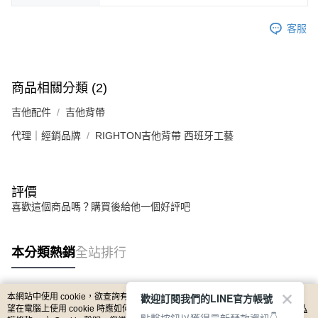
客服
商品相關分類 (2)
吉他配件
吉他背帶
代理｜經銷品牌
RIGHTON吉他背帶 西班牙工藝
評價
喜歡這個商品嗎？購買後給他一個好評吧
本分類熱銷
全站排行
歡迎訂閱我們的LINE官方帳號
本網站中使用 cookie，欲查詢有關本網站使用 cookie 方式之詳情，及若您不希
熱門標籤
望在電腦上使用 cookie 時應如何變更電腦的 cookie 設定，請參閱本網站「
隱私