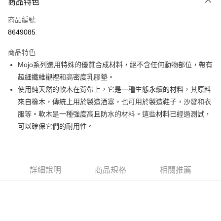
3 期 0 利率 每期
NT$583
21家銀行
商品特色
6 期 0 利率 每期
NT$291
21家銀行
合作金庫商業銀行
第一商業銀行
商品編號
華南商業銀行
彰化商業銀行
12 期 0 利率 每期
NT$145
21家銀行
合作金庫商業銀行
第一商業銀行
8649085
上海商業儲蓄銀行
台北富邦商業銀行
華南商業銀行
彰化商業銀行
合作金庫商業銀行
第一商業銀行
超商取貨付款
國泰世華商業銀行
兆豐國際商業銀行
上海商業儲蓄銀行
台北富邦商業銀行
商品特色
華南商業銀行
彰化商業銀行
臺灣中小企業銀行
台中商業銀行
國泰世華商業銀行
兆豐國際商業銀行
Mojo系列選用特殊的優質合成材料，絕不含任何動物部位，帶有
LINE Pay
上海商業儲蓄銀行
台北富邦商業銀行
匯豐（台灣）商業銀行
華泰商業銀行
臺灣中小企業銀行
台中商業銀行
國泰世華商業銀行
兆豐國際商業銀行
超細纖維襯裡和高密度乳膠墊。
聯邦商業銀行
遠東國際商業銀行
匯豐（台灣）商業銀行
華泰商業銀行
Apple Pay
臺灣中小企業銀行
台中商業銀行
元大商業銀行
永豐商業銀行
使用純天然的軟木在背帶上，它是一種生態永續的材料，其原料
聯邦商業銀行
遠東國際商業銀行
匯豐（台灣）商業銀行
華泰商業銀行
玉山商業銀行
星展（台灣）商業銀行
街口支付
來自橡木，傳統上用於製造酒塞，也可用於製造鞋子，沙發和衣
元大商業銀行
永豐商業銀行
聯邦商業銀行
遠東國際商業銀行
台新國際商業銀行
中國信託商業銀行
玉山商業銀行
星展（台灣）商業銀行
服等。軟木是一種強度高且防水的材料。這些材料已經過測試，
元大商業銀行
永豐商業銀行
台灣樂天信用卡公司
悠遊付
台新國際商業銀行
中國信託商業銀行
可以確保它們的耐用性。
玉山商業銀行
星展（台灣）商業銀行
台灣樂天信用卡公司
台新國際商業銀行
中國信託商業銀行
Google Pay
台灣樂天信用卡公司
全盈+PAY
詳細說明
商品規格
相關推薦
AFTEE先享後付
相關說明
【關於「AFTEE先享後付」】
ATM付款
AFTEE先享後付是「在收到商品之後才付款」的支付方式。 讓您購物簡單
便利好安心！