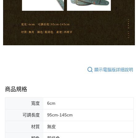
任。
每筆NT$80，滿NT$899(含以上)免運費
４．使用「AFTEE先享後付」時，將依據個別帳號之用戶狀況，依本公司即
時審查核予不同之上限額度；若仍有額度不足之情形，本公司將視審查結果
付款後門市自取
請求用戶進行身份認證。
免運費
５．嚴禁一人註冊多個帳號或使用他人資訊註冊。若發現惡意使用之情形，
恩沛科技股份有限公司將有權停止該用戶之使用額度並採取法律行動。
國家/地區配送
查看運費
顯示電腦版詳細說明
商品規格
寬度
6cm
可調長度
95cm-145cm
材質
無皮