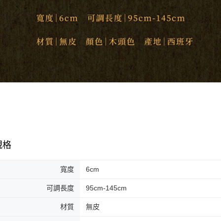
規格
寬度
6cm
可調長度
95cm-145cm
材質
無皮