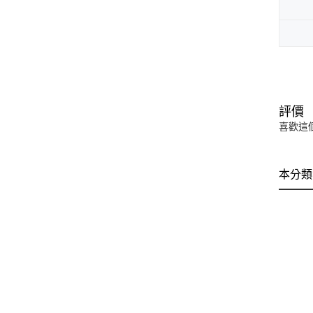
評價
喜歡這
本分類