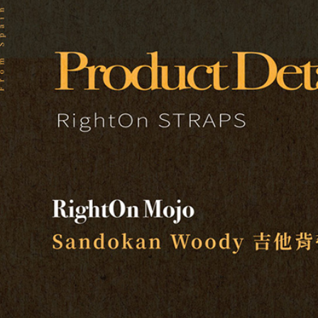
／ATM／
※ 請注意
7-11取貨
絡購買商品
先享後付
每筆NT$6
※ 交易是
是否繳費成
付款後7-1
付客戶支
每筆NT$6
【注意事
宅配
１．透過由
交易，需
每筆NT$1
求債權轉
２．關於
宅配 - 配
https://aft
每筆NT$8
３．未成
「AFTE
宅配 - 離
任。
４．使用「
每筆NT$8
即時審查
結果請求
付款後門
５．嚴禁
免運費
形，恩沛
動。
國家/地區