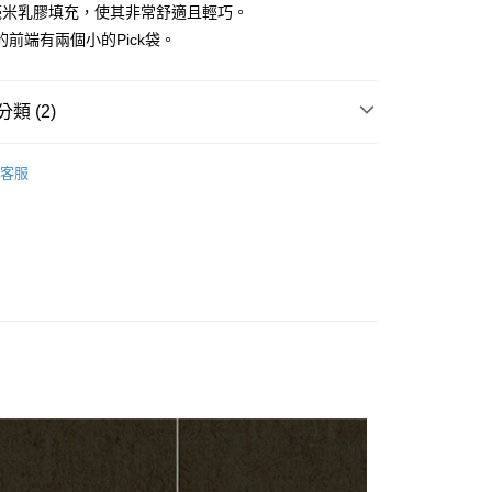
台灣）商業銀行
華泰商業銀行
毫米乳膠填充，使其非常舒適且輕巧。
小企業銀行
台中商業銀行
業銀行
永豐商業銀行
業銀行
遠東國際商業銀行
台灣）商業銀行
華泰商業銀行
的前端有兩個小的Pick袋。
業銀行
星展（台灣）商業銀行
業銀行
永豐商業銀行
業銀行
遠東國際商業銀行
際商業銀行
中國信託商業銀行
業銀行
星展（台灣）商業銀行
業銀行
永豐商業銀行
天信用卡公司
際商業銀行
中國信託商業銀行
業銀行
星展（台灣）商業銀行
類 (2)
天信用卡公司
際商業銀行
中國信託商業銀行
y
天信用卡公司
吉他背帶
客服
銷品牌
RIGHTON吉他背帶 西班牙工藝
享後付
FTEE先享後付」】
先享後付是「在收到商品之後才付款」的支付方式。 讓您購物簡單
心！
：不需註冊會員、不需綁卡、不需儲值。
：只要手機號碼，簡訊認證，即可結帳。
：先確認商品／服務後，再付款。
付款
EE先享後付」結帳流程】
0，滿NT$899(含以上)免運費
方式選擇「AFTEE先享後付」後，將跳轉至「AFTEE先享後
頁面，進行簡訊認證並確認金額後，即可完成結帳。
家取貨
成立數日內，您將收到繳費通知簡訊。
費通知簡訊後14天內，點擊此簡訊中的連結，可透過四大超商
0，滿NT$899(含以上)免運費