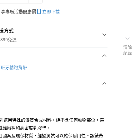
帳可享專屬活動優惠價
立即下載
送方式
899免運
清除
紀錄
次付款
n 西班牙精緻背帶
期付款
0 利率 每期
NT$640
21家銀行
0 利率 每期
NT$320
21家銀行
庫商業銀行
第一商業銀行
業銀行
彰化商業銀行
 0 利率 每期
NT$160
21家銀行
庫商業銀行
第一商業銀行
業儲蓄銀行
台北富邦商業銀行
業銀行
彰化商業銀行
庫商業銀行
第一商業銀行
付款
華商業銀行
兆豐國際商業銀行
o系列選用特殊的優質合成材料，絕不含任何動物部位，帶
業儲蓄銀行
台北富邦商業銀行
業銀行
彰化商業銀行
小企業銀行
台中商業銀行
纖維襯裡和高密度乳膠墊。
華商業銀行
兆豐國際商業銀行
業儲蓄銀行
台北富邦商業銀行
台灣）商業銀行
華泰商業銀行
小企業銀行
台中商業銀行
刻圖案及環保材質，經過測試可以確保耐用性。該錶帶
華商業銀行
兆豐國際商業銀行
業銀行
遠東國際商業銀行