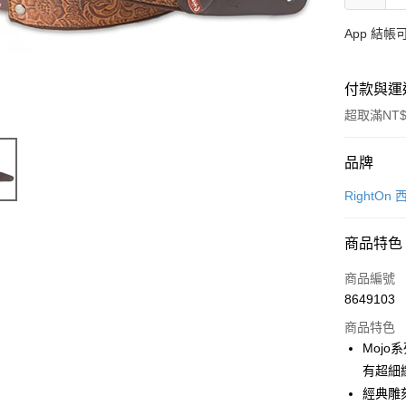
App 結
付款與運
超取滿NT$
付款方式
品牌
信用卡一
RightO
信用卡分
商品特色
3 期 
商品編號
6 期 
合作金
8649103
華南商
12 期
合作金
上海商
商品特色
華南商
合作金
超商取貨
國泰世
Moj
上海商
華南商
臺灣中
有超細
國泰世
LINE Pay
上海商
匯豐（
臺灣中
經典雕
國泰世
聯邦商