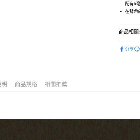
匯豐（
Apple Pay
配有5
臺灣中
元大商
聯邦商
匯豐（
在背帶
玉山商
街口支付
元大商
聯邦商
台新國
玉山商
元大商
台灣樂
悠遊付
台新國
玉山商
商品相關分
台灣樂
台新國
Google Pa
台灣樂
吉他配件
全盈+PAY
分享
代理｜經
AFTEE先
相關說明
【關於「A
ATM付款
AFTEE
說明
商品規格
相關推薦
便利好安
１．簡單
２．便利
運送方式
３．安心
全家取貨
【「AFT
每筆NT$6
１．於結帳
付」結帳
付款後全
２．訂單
３．收到繳
每筆NT$6