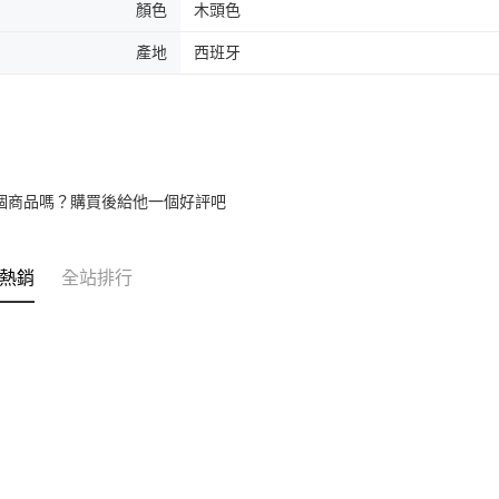
顏色
木頭色
產地
西班牙
個商品嗎？購買後給他一個好評吧
熱銷
全站排行