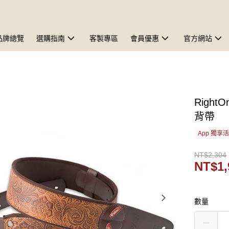
品牌總覽
選購指南
客製專區
會員優惠
官方網站
RightO
背帶
App 獨享
NT$2,304
NT$1,
數量