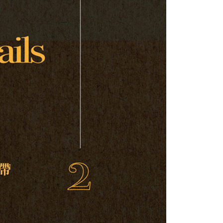
網路銀行／等多元方式進行付款，方視為交易完成。
：結帳手續完成當下不需立刻繳費，但若您需要取消訂單，請聯
付款
的店家。未經商家同意取消之訂單仍視為有效，需透過AFTEE
繳納相關費用。
0，滿NT$899(含以上)免運費
否成功請以「AFTEE先享後付 」之結帳頁面顯示為準，若有關於
功／繳費後需取消欲退款等相關疑問，請聯繫「AFTEE先享後
1取貨
援中心」
https://netprotections.freshdesk.com/support/home
0，滿NT$899(含以上)免運費
項】
恩沛科技股份有限公司提供之「AFTEE先享後付」服務完成之
依本服務之必要範圍內提供個人資料，並將交易相關給付款項請
05，滿NT$899(含以上)免運費
讓予恩沛科技股份有限公司。
個人資料處理事宜，請瀏覽以下網址：
件
ee.tw/terms/#terms3
0，滿NT$899(含以上)免運費
年的使用者請事先徵得法定代理人或監護人之同意方可使用
E先享後付」，若未經同意申辦者引起之損失，本公司不負相關責
島
AFTEE先享後付」時，將依據個別帳號之用戶狀況，依本公司
0，滿NT$899(含以上)免運費
核予不同之上限額度；若仍有額度不足之情形，本公司將視審查
用戶進行身份認證。
市自取
一人註冊多個帳號或使用他人資訊註冊。若發現惡意使用之情
科技股份有限公司將有權停止該用戶之使用額度並採取法律行
配送
查看運費