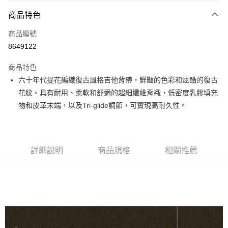
3 期 0 利率 每期
NT$756
21家銀行
商品特色
6 期 0 利率 每期
NT$378
21家銀行
合作金庫商業銀行
第一商業銀行
商品編號
華南商業銀行
彰化商業銀行
12 期 0 利率 每期
NT$189
21家銀行
合作金庫商業銀行
第一商業銀行
8649122
上海商業儲蓄銀行
台北富邦商業銀行
華南商業銀行
彰化商業銀行
合作金庫商業銀行
第一商業銀行
超商取貨付款
國泰世華商業銀行
兆豐國際商業銀行
上海商業儲蓄銀行
台北富邦商業銀行
商品特色
華南商業銀行
彰化商業銀行
臺灣中小企業銀行
台中商業銀行
國泰世華商業銀行
兆豐國際商業銀行
六十年代提花編織復古風格吉他背帶，鮮豔的色彩和炫酷的復古
LINE Pay
上海商業儲蓄銀行
台北富邦商業銀行
匯豐（台灣）商業銀行
華泰商業銀行
臺灣中小企業銀行
台中商業銀行
國泰世華商業銀行
兆豐國際商業銀行
花紋。具有耐用、柔軟和舒適的超細纖維背襯，低密度乳膠填充
聯邦商業銀行
遠東國際商業銀行
匯豐（台灣）商業銀行
華泰商業銀行
Apple Pay
臺灣中小企業銀行
台中商業銀行
元大商業銀行
永豐商業銀行
物和皮革末端，以及Tri-glide調節，可實現高耐久性。
聯邦商業銀行
遠東國際商業銀行
匯豐（台灣）商業銀行
華泰商業銀行
玉山商業銀行
星展（台灣）商業銀行
街口支付
元大商業銀行
永豐商業銀行
聯邦商業銀行
遠東國際商業銀行
台新國際商業銀行
中國信託商業銀行
玉山商業銀行
星展（台灣）商業銀行
元大商業銀行
永豐商業銀行
台灣樂天信用卡公司
悠遊付
台新國際商業銀行
中國信託商業銀行
玉山商業銀行
星展（台灣）商業銀行
詳細說明
商品規格
相關推薦
台灣樂天信用卡公司
台新國際商業銀行
中國信託商業銀行
Google Pay
台灣樂天信用卡公司
全盈+PAY
AFTEE先享後付
相關說明
【關於「AFTEE先享後付」】
ATM付款
AFTEE先享後付是「在收到商品之後才付款」的支付方式。 讓您購物簡單