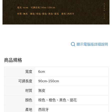
宅配 - 離島
「AFTEE先享後付」，若未經同意申辦者引起之損失，本公司不負相關責
任。
每筆NT$80，滿NT$899(含以上)免運費
４．使用「AFTEE先享後付」時，將依據個別帳號之用戶狀況，依本公司即
時審查核予不同之上限額度；若仍有額度不足之情形，本公司將視審查結果
付款後門市自取
請求用戶進行身份認證。
免運費
５．嚴禁一人註冊多個帳號或使用他人資訊註冊。若發現惡意使用之情形，
恩沛科技股份有限公司將有權停止該用戶之使用額度並採取法律行動。
國家/地區配送
查看運費
顯示電腦版詳細說明
商品規格
寬度
6cm
可調長度
90cm-150cm
材質
無皮
顏色
棕色、橙色、黑色、提花
產地
西班牙