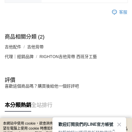
客服
商品相關分類 (2)
吉他配件
吉他背帶
代理｜經銷品牌
RIGHTON吉他背帶 西班牙工藝
評價
喜歡這個商品嗎？購買後給他一個好評吧
本分類熱銷
全站排行
歡迎訂閱我們的LINE官方帳號
本網站中使用 cookie，欲查詢有關本網站使用 cookie 方式之詳情，及若您不希
熱門標籤
望在電腦上使用 cookie 時應如何變更電腦的 cookie 設定，請參閱本網站「
隱私