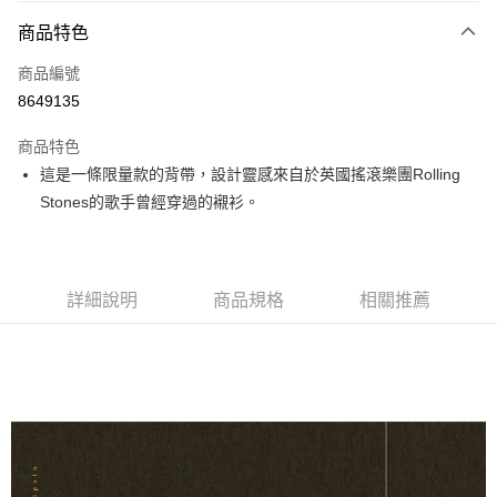
3 期 0 利率 每期
NT$773
21家銀行
商品特色
6 期 0 利率 每期
NT$386
21家銀行
合作金庫商業銀行
第一商業銀行
商品編號
華南商業銀行
彰化商業銀行
12 期 0 利率 每期
NT$193
21家銀行
合作金庫商業銀行
第一商業銀行
8649135
上海商業儲蓄銀行
台北富邦商業銀行
華南商業銀行
彰化商業銀行
合作金庫商業銀行
第一商業銀行
超商取貨付款
國泰世華商業銀行
兆豐國際商業銀行
上海商業儲蓄銀行
台北富邦商業銀行
商品特色
華南商業銀行
彰化商業銀行
臺灣中小企業銀行
台中商業銀行
國泰世華商業銀行
兆豐國際商業銀行
這是一條限量款的背帶，設計靈感來自於英國搖滾樂團Rolling
LINE Pay
上海商業儲蓄銀行
台北富邦商業銀行
匯豐（台灣）商業銀行
華泰商業銀行
臺灣中小企業銀行
台中商業銀行
國泰世華商業銀行
兆豐國際商業銀行
Stones的歌手曾經穿過的襯衫。
聯邦商業銀行
遠東國際商業銀行
匯豐（台灣）商業銀行
華泰商業銀行
Apple Pay
臺灣中小企業銀行
台中商業銀行
元大商業銀行
永豐商業銀行
聯邦商業銀行
遠東國際商業銀行
匯豐（台灣）商業銀行
華泰商業銀行
玉山商業銀行
星展（台灣）商業銀行
街口支付
元大商業銀行
永豐商業銀行
聯邦商業銀行
遠東國際商業銀行
台新國際商業銀行
中國信託商業銀行
玉山商業銀行
星展（台灣）商業銀行
元大商業銀行
永豐商業銀行
台灣樂天信用卡公司
悠遊付
詳細說明
商品規格
相關推薦
台新國際商業銀行
中國信託商業銀行
玉山商業銀行
星展（台灣）商業銀行
台灣樂天信用卡公司
台新國際商業銀行
中國信託商業銀行
Google Pay
台灣樂天信用卡公司
全盈+PAY
AFTEE先享後付
相關說明
【關於「AFTEE先享後付」】
ATM付款
AFTEE先享後付是「在收到商品之後才付款」的支付方式。 讓您購物簡單