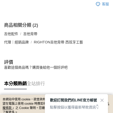
客服
商品相關分類 (2)
吉他配件
吉他背帶
代理｜經銷品牌
RIGHTON吉他背帶 西班牙工藝
評價
喜歡這個商品嗎？購買後給他一個好評吧
本分類熱銷
全站排行
歡迎訂閱我們的LINE官方帳號
本網站中使用 cookie，欲查詢有關本網站使用 cookie 方式之詳情，及若您不希
熱門標籤
望在電腦上使用 cookie 時應如何變更電腦的 cookie 設定，請參閱本網站「
隱私
點擊按鈕以獲得最新琴款資訊👇
權條款
」之 Cookie 聲明。您繼續使用本網站即表示您同意本公司得按本網站使
用條款之 Cookie 聲明使用 cookie。
了解更多 >