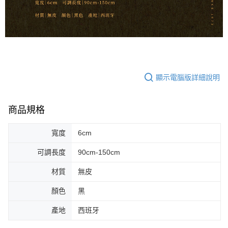
宅配 - 離島
「AFTEE先享後付」，若未經同意申辦者引起之損失，本公司不負相關責
任。
每筆NT$80，滿NT$899(含以上)免運費
４．使用「AFTEE先享後付」時，將依據個別帳號之用戶狀況，依本公司即
時審查核予不同之上限額度；若仍有額度不足之情形，本公司將視審查結果
付款後門市自取
請求用戶進行身份認證。
免運費
５．嚴禁一人註冊多個帳號或使用他人資訊註冊。若發現惡意使用之情形，
恩沛科技股份有限公司將有權停止該用戶之使用額度並採取法律行動。
國家/地區配送
查看運費
顯示電腦版詳細說明
商品規格
寬度
6cm
可調長度
90cm-150cm
材質
無皮
顏色
黑
產地
西班牙