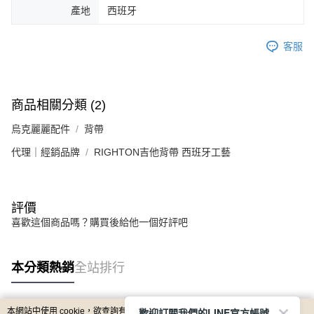
產地
西班牙
客服
商品相關分類 (2)
烏克麗麗配件
背帶
代理｜經銷品牌
RIGHTON吉他背帶 西班牙工藝
評價
喜歡這個商品嗎？購買後給他一個好評吧
本分類熱銷
全站排行
歡迎訂閱我們的LINE官方帳號
本網站中使用 cookie，欲查詢有關本網站使用 cookie 方式之詳情，及若您不希