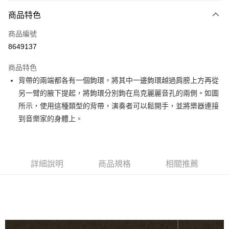
3 期 0 利率 每期
NT$386
21家銀行
商品特色
6 期 0 利率 每期
NT$193
21家銀行
合作金庫商業銀行
第一商業銀行
商品編號
華南商業銀行
彰化商業銀行
12 期 0 利率 每期
NT$96
21家銀行
合作金庫商業銀行
第一商業銀行
8649137
上海商業儲蓄銀行
台北富邦商業銀行
華南商業銀行
彰化商業銀行
合作金庫商業銀行
第一商業銀行
超商取貨付款
國泰世華商業銀行
兆豐國際商業銀行
上海商業儲蓄銀行
台北富邦商業銀行
商品特色
華南商業銀行
彰化商業銀行
臺灣中小企業銀行
台中商業銀行
國泰世華商業銀行
兆豐國際商業銀行
背帶的兩端都各有一個鉤環，將其中一邊鉤環越過肩膀上方再從
LINE Pay
上海商業儲蓄銀行
台北富邦商業銀行
匯豐（台灣）商業銀行
華泰商業銀行
臺灣中小企業銀行
台中商業銀行
國泰世華商業銀行
兆豐國際商業銀行
另一臂的腋下提起，將鉤環分別鉤在烏克麗麗音孔的兩側。如圖
聯邦商業銀行
遠東國際商業銀行
匯豐（台灣）商業銀行
華泰商業銀行
Apple Pay
臺灣中小企業銀行
台中商業銀行
元大商業銀行
永豐商業銀行
所示，使用這種類型的背帶，演奏者可以鬆開手，並將樂器連接
聯邦商業銀行
遠東國際商業銀行
匯豐（台灣）商業銀行
華泰商業銀行
玉山商業銀行
星展（台灣）商業銀行
街口支付
到音樂家的身體上。
元大商業銀行
永豐商業銀行
聯邦商業銀行
遠東國際商業銀行
台新國際商業銀行
中國信託商業銀行
玉山商業銀行
星展（台灣）商業銀行
元大商業銀行
永豐商業銀行
台灣樂天信用卡公司
悠遊付
台新國際商業銀行
中國信託商業銀行
玉山商業銀行
星展（台灣）商業銀行
台灣樂天信用卡公司
台新國際商業銀行
中國信託商業銀行
Google Pay
詳細說明
商品規格
相關推薦
台灣樂天信用卡公司
全盈+PAY
AFTEE先享後付
相關說明
【關於「AFTEE先享後付」】
ATM付款
AFTEE先享後付是「在收到商品之後才付款」的支付方式。 讓您購物簡單