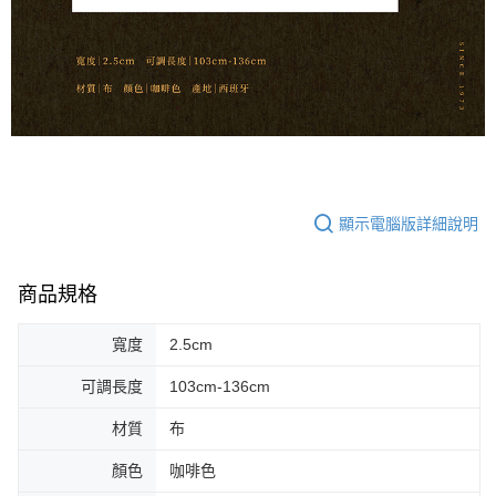
宅配 - 離島
「AFTEE先享後付」，若未經同意申辦者引起之損失，本公司不負相關責
任。
每筆NT$80，滿NT$899(含以上)免運費
４．使用「AFTEE先享後付」時，將依據個別帳號之用戶狀況，依本公司即
時審查核予不同之上限額度；若仍有額度不足之情形，本公司將視審查結果
付款後門市自取
請求用戶進行身份認證。
免運費
５．嚴禁一人註冊多個帳號或使用他人資訊註冊。若發現惡意使用之情形，
恩沛科技股份有限公司將有權停止該用戶之使用額度並採取法律行動。
國家/地區配送
查看運費
顯示電腦版詳細說明
商品規格
寬度
2.5cm
可調長度
103cm-136cm
材質
布
顏色
咖啡色