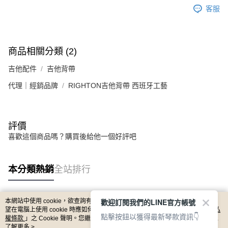
客服
商品相關分類 (2)
吉他配件
吉他背帶
代理｜經銷品牌
RIGHTON吉他背帶 西班牙工藝
評價
喜歡這個商品嗎？購買後給他一個好評吧
本分類熱銷
全站排行
歡迎訂閱我們的LINE官方帳號
本網站中使用 cookie，欲查詢有關本網站使用 cookie 方式之詳情，及若您不希
熱門標籤
望在電腦上使用 cookie 時應如何變更電腦的 cookie 設定，請參閱本網站「
隱私
點擊按鈕以獲得最新琴款資訊👇
權條款
」之 Cookie 聲明。您繼續使用本網站即表示您同意本公司得按本網站使
用條款之 Cookie 聲明使用 cookie。
了解更多 >