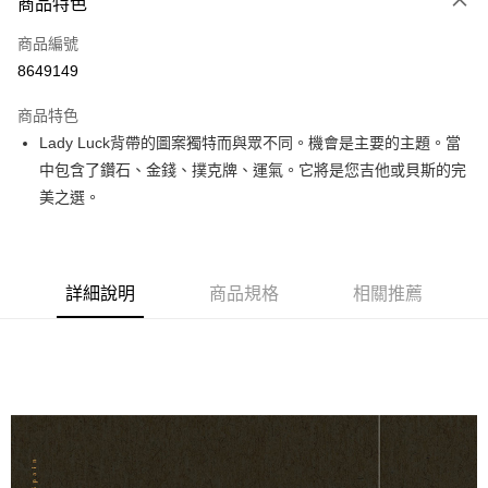
3 期 0 利率 每期
NT$600
21家銀行
商品特色
6 期 0 利率 每期
NT$300
21家銀行
合作金庫商業銀行
第一商業銀行
商品編號
華南商業銀行
彰化商業銀行
12 期 0 利率 每期
NT$150
21家銀行
合作金庫商業銀行
第一商業銀行
8649149
上海商業儲蓄銀行
台北富邦商業銀行
華南商業銀行
彰化商業銀行
合作金庫商業銀行
第一商業銀行
超商取貨付款
國泰世華商業銀行
兆豐國際商業銀行
上海商業儲蓄銀行
台北富邦商業銀行
商品特色
華南商業銀行
彰化商業銀行
臺灣中小企業銀行
台中商業銀行
國泰世華商業銀行
兆豐國際商業銀行
Lady Luck背帶的圖案獨特而與眾不同。機會是主要的主題。當
LINE Pay
上海商業儲蓄銀行
台北富邦商業銀行
匯豐（台灣）商業銀行
華泰商業銀行
臺灣中小企業銀行
台中商業銀行
國泰世華商業銀行
兆豐國際商業銀行
中包含了鑽石、金錢、撲克牌、運氣。它將是您吉他或貝斯的完
聯邦商業銀行
遠東國際商業銀行
匯豐（台灣）商業銀行
華泰商業銀行
Apple Pay
臺灣中小企業銀行
台中商業銀行
元大商業銀行
永豐商業銀行
美之選。
聯邦商業銀行
遠東國際商業銀行
匯豐（台灣）商業銀行
華泰商業銀行
玉山商業銀行
星展（台灣）商業銀行
街口支付
元大商業銀行
永豐商業銀行
聯邦商業銀行
遠東國際商業銀行
台新國際商業銀行
中國信託商業銀行
玉山商業銀行
星展（台灣）商業銀行
元大商業銀行
永豐商業銀行
台灣樂天信用卡公司
悠遊付
台新國際商業銀行
中國信託商業銀行
玉山商業銀行
星展（台灣）商業銀行
詳細說明
商品規格
相關推薦
台灣樂天信用卡公司
台新國際商業銀行
中國信託商業銀行
Google Pay
台灣樂天信用卡公司
全盈+PAY
AFTEE先享後付
相關說明
【關於「AFTEE先享後付」】
ATM付款
AFTEE先享後付是「在收到商品之後才付款」的支付方式。 讓您購物簡單
便利好安心！