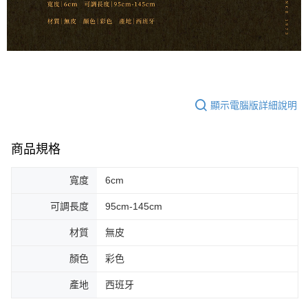
任。
每筆NT$80，滿NT$899(含以上)免運費
４．使用「AFTEE先享後付」時，將依據個別帳號之用戶狀況，依本公司即
時審查核予不同之上限額度；若仍有額度不足之情形，本公司將視審查結果
付款後門市自取
請求用戶進行身份認證。
免運費
５．嚴禁一人註冊多個帳號或使用他人資訊註冊。若發現惡意使用之情形，
恩沛科技股份有限公司將有權停止該用戶之使用額度並採取法律行動。
國家/地區配送
查看運費
顯示電腦版詳細說明
商品規格
寬度
6cm
可調長度
95cm-145cm
材質
無皮
顏色
彩色
產地
西班牙