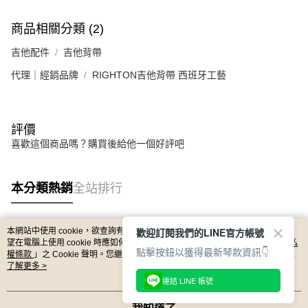
宅配 - 離島
「AFTEE先享後付」，若未經同意申辦者引起之損失，本公司不負相關責
任。
每筆NT$80，滿NT$899(含以上)免運費
商品相關分類 (2)
４．使用「AFTEE先享後付」時，將依據個別帳號之用戶狀況，依本公司即
時審查核予不同之上限額度；若仍有額度不足之情形，本公司將視審查結果
付款後門市自取
吉他配件
吉他背帶
請求用戶進行身份認證。
免運費
５．嚴禁一人註冊多個帳號或使用他人資訊註冊。若發現惡意使用之情形，
代理｜經銷品牌
RIGHTON吉他背帶 西班牙工藝
恩沛科技股份有限公司將有權停止該用戶之使用額度並採取法律行動。
國家/地區配送
查看運費
評價
喜歡這個商品嗎？購買後給他一個好評吧
本分類熱銷
全站排行
歡迎訂閱我們的LINE官方帳號
本網站中使用 cookie，欲查詢有關本網站使用 cookie 方式之詳情，及若您不希
熱門標籤
望在電腦上使用 cookie 時應如何變更電腦的 cookie 設定，請參閱本網站「
隱私
點擊按鈕以獲得最新琴款資訊👇
權條款
」之 Cookie 聲明。您繼續使用本網站即表示您同意本公司得按本網站使
用條款之 Cookie 聲明使用 cookie。
了解更多 >
連結 LINE 帳號