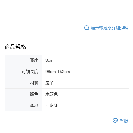
便利好安心！
１．簡單：不需註冊會員、不需綁卡、不需儲值。
運送方式
２．便利：只要手機號碼，簡訊認證，即可結帳。
３．安心：先確認商品／服務後，再付款。
全家取貨付款
顯示電腦版詳細說明
每筆NT$60，滿NT$899(含以上)免運費
【「AFTEE先享後付」結帳流程】
１．於結帳方式選擇「AFTEE先享後付」後，將跳轉至「AFTEE先享後付」
付款後全家取貨
結帳頁面，進行簡訊認證並確認金額後，即可完成結帳。
商品規格
２．訂單成立數日內，您將收到繳費通知簡訊。
每筆NT$60，滿NT$899(含以上)免運費
３．收到繳費通知簡訊後14天內，點擊此簡訊中的連結，可透過四大超商／
ATM／網路銀行／等多元方式進行付款，方視為交易完成。
寬度
8cm
7-11取貨付款
※ 請注意：結帳手續完成當下不需立刻繳費，但若您需要取消訂單，請聯絡
每筆NT$60，滿NT$899(含以上)免運費
購買商品的店家。未經商家同意取消之訂單仍視為有效，需透過AFTEE先享
可調長度
98cm-152cm
後付繳納相關費用。
付款後7-11取貨
※ 交易是否成功請以「AFTEE先享後付 」之結帳頁面顯示為準，若有關於
材質
皮革
是否繳費成功／繳費後需取消欲退款等相關疑問，請聯繫「AFTEE先享後付
每筆NT$60，滿NT$899(含以上)免運費
客戶支援中心」
https://netprotections.freshdesk.com/support/home
顏色
木頭色
宅配
【注意事項】
產地
西班牙
１．透過由恩沛科技股份有限公司提供之「AFTEE先享後付」服務完成之交
每筆NT$105，滿NT$899(含以上)免運費
易，需依本服務之必要範圍內提供個人資料，並將交易相關給付款項請求債
權轉讓予恩沛科技股份有限公司。
宅配 - 配件
客服
２．關於個人資料處理事宜，請瀏覽以下網址：
每筆NT$80，滿NT$899(含以上)免運費
https://aftee.tw/terms/#terms3
３．未成年的使用者請事先徵得法定代理人或監護人之同意方可使用