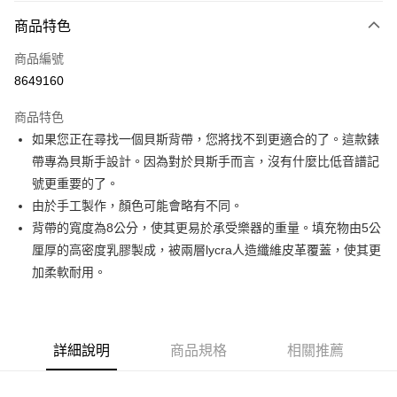
3 期 0 利率 每期
NT$1,036
21家銀行
商品特色
6 期 0 利率 每期
NT$518
21家銀行
合作金庫商業銀行
第一商業銀行
商品編號
華南商業銀行
彰化商業銀行
12 期 0 利率 每期
NT$259
21家銀行
合作金庫商業銀行
第一商業銀行
8649160
上海商業儲蓄銀行
台北富邦商業銀行
華南商業銀行
彰化商業銀行
合作金庫商業銀行
第一商業銀行
超商取貨付款
國泰世華商業銀行
兆豐國際商業銀行
上海商業儲蓄銀行
台北富邦商業銀行
商品特色
華南商業銀行
彰化商業銀行
臺灣中小企業銀行
台中商業銀行
國泰世華商業銀行
兆豐國際商業銀行
如果您正在尋找一個貝斯背帶，您將找不到更適合的了。這款錶
LINE Pay
上海商業儲蓄銀行
台北富邦商業銀行
匯豐（台灣）商業銀行
華泰商業銀行
臺灣中小企業銀行
台中商業銀行
國泰世華商業銀行
兆豐國際商業銀行
帶專為貝斯手設計。因為對於貝斯手而言，沒有什麼比低音譜記
聯邦商業銀行
遠東國際商業銀行
匯豐（台灣）商業銀行
華泰商業銀行
Apple Pay
臺灣中小企業銀行
台中商業銀行
元大商業銀行
永豐商業銀行
號更重要的了。
聯邦商業銀行
遠東國際商業銀行
匯豐（台灣）商業銀行
華泰商業銀行
玉山商業銀行
星展（台灣）商業銀行
街口支付
由於手工製作，顏色可能會略有不同。
元大商業銀行
永豐商業銀行
聯邦商業銀行
遠東國際商業銀行
台新國際商業銀行
中國信託商業銀行
玉山商業銀行
星展（台灣）商業銀行
背帶的寬度為8公分，使其更易於承受樂器的重量。填充物由5公
元大商業銀行
永豐商業銀行
台灣樂天信用卡公司
悠遊付
台新國際商業銀行
中國信託商業銀行
厘厚的高密度乳膠製成，被兩層lycra人造纖維皮革覆蓋，使其更
玉山商業銀行
星展（台灣）商業銀行
台灣樂天信用卡公司
台新國際商業銀行
中國信託商業銀行
Google Pay
加柔軟耐用。
台灣樂天信用卡公司
全盈+PAY
AFTEE先享後付
詳細說明
商品規格
相關推薦
相關說明
【關於「AFTEE先享後付」】
ATM付款
AFTEE先享後付是「在收到商品之後才付款」的支付方式。 讓您購物簡單