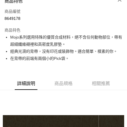
3 期 0 利率 每期
NT$560
21家銀行
商品特色
6 期 0 利率 每期
NT$280
21家銀行
合作金庫商業銀行
第一商業銀行
商品編號
華南商業銀行
彰化商業銀行
12 期 0 利率 每期
NT$140
21家銀行
合作金庫商業銀行
第一商業銀行
8649178
上海商業儲蓄銀行
台北富邦商業銀行
華南商業銀行
彰化商業銀行
合作金庫商業銀行
第一商業銀行
超商取貨付款
國泰世華商業銀行
兆豐國際商業銀行
上海商業儲蓄銀行
台北富邦商業銀行
商品特色
華南商業銀行
彰化商業銀行
臺灣中小企業銀行
台中商業銀行
國泰世華商業銀行
兆豐國際商業銀行
Mojo系列選用特殊的優質合成材料，絕不含任何動物部位，帶有
LINE Pay
上海商業儲蓄銀行
台北富邦商業銀行
匯豐（台灣）商業銀行
華泰商業銀行
臺灣中小企業銀行
台中商業銀行
國泰世華商業銀行
兆豐國際商業銀行
超細纖維襯裡和高密度乳膠墊。
聯邦商業銀行
遠東國際商業銀行
匯豐（台灣）商業銀行
華泰商業銀行
Apple Pay
臺灣中小企業銀行
台中商業銀行
元大商業銀行
永豐商業銀行
經典光滑的背帶，沒有印花或裝飾物。適合簡單、樸素的你。
聯邦商業銀行
遠東國際商業銀行
匯豐（台灣）商業銀行
華泰商業銀行
玉山商業銀行
星展（台灣）商業銀行
街口支付
在背帶的前端有兩個小的Pick袋。
元大商業銀行
永豐商業銀行
聯邦商業銀行
遠東國際商業銀行
台新國際商業銀行
中國信託商業銀行
玉山商業銀行
星展（台灣）商業銀行
元大商業銀行
永豐商業銀行
台灣樂天信用卡公司
悠遊付
台新國際商業銀行
中國信託商業銀行
玉山商業銀行
星展（台灣）商業銀行
台灣樂天信用卡公司
台新國際商業銀行
中國信託商業銀行
Google Pay
詳細說明
商品規格
相關推薦
台灣樂天信用卡公司
全盈+PAY
AFTEE先享後付
相關說明
【關於「AFTEE先享後付」】
ATM付款
AFTEE先享後付是「在收到商品之後才付款」的支付方式。 讓您購物簡單
便利好安心！