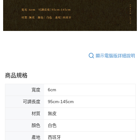
任。
每筆NT$80，滿NT$899(含以上)免運費
４．使用「AFTEE先享後付」時，將依據個別帳號之用戶狀況，依本公司即
時審查核予不同之上限額度；若仍有額度不足之情形，本公司將視審查結果
付款後門市自取
請求用戶進行身份認證。
免運費
５．嚴禁一人註冊多個帳號或使用他人資訊註冊。若發現惡意使用之情形，
恩沛科技股份有限公司將有權停止該用戶之使用額度並採取法律行動。
國家/地區配送
查看運費
顯示電腦版詳細說明
商品規格
寬度
6cm
可調長度
95cm-145cm
材質
無皮
顏色
白色
產地
西班牙