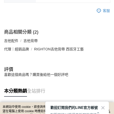
客服
商品相關分類 (2)
吉他配件
吉他背帶
代理｜經銷品牌
RIGHTON吉他背帶 西班牙工藝
評價
喜歡這個商品嗎？購買後給他一個好評吧
本分類熱銷
全站排行
歡迎訂閱我們的LINE官方帳號
本網站中使用 cookie，欲查詢有關本網站使用 cookie 方式之詳情，及若您不希
熱門標籤
望在電腦上使用 cookie 時應如何變更電腦的 cookie 設定，請參閱本網站「
隱私