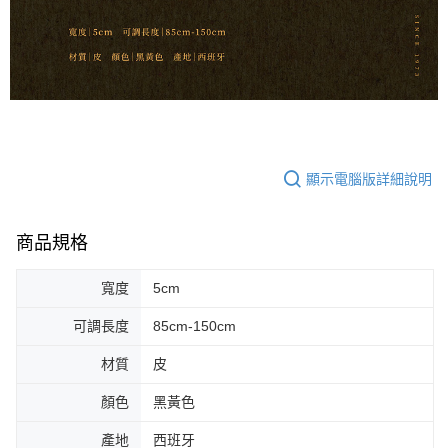
宅配 - 離島
「AFTEE先享後付」，若未經同意申辦者引起之損失，本公司不負相關責
任。
每筆NT$80，滿NT$899(含以上)免運費
４．使用「AFTEE先享後付」時，將依據個別帳號之用戶狀況，依本公司即
時審查核予不同之上限額度；若仍有額度不足之情形，本公司將視審查結果
付款後門市自取
請求用戶進行身份認證。
免運費
５．嚴禁一人註冊多個帳號或使用他人資訊註冊。若發現惡意使用之情形，
恩沛科技股份有限公司將有權停止該用戶之使用額度並採取法律行動。
國家/地區配送
查看運費
顯示電腦版詳細說明
商品規格
寬度
5cm
可調長度
85cm-150cm
材質
皮
顏色
黑黃色
產地
西班牙