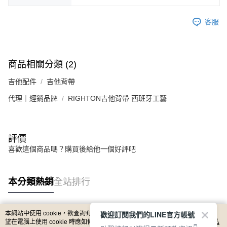
客服
商品相關分類 (2)
吉他配件
吉他背帶
代理｜經銷品牌
RIGHTON吉他背帶 西班牙工藝
評價
喜歡這個商品嗎？購買後給他一個好評吧
本分類熱銷
全站排行
歡迎訂閱我們的LINE官方帳號
本網站中使用 cookie，欲查詢有關本網站使用 cookie 方式之詳情，及若您不希
熱門標籤
望在電腦上使用 cookie 時應如何變更電腦的 cookie 設定，請參閱本網站「
隱私