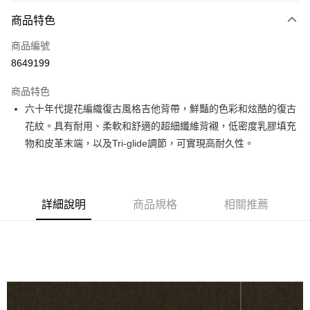
3 期 0 利率 每期
NT$600
21家銀行
商品特色
6 期 0 利率 每期
NT$300
21家銀行
合作金庫商業銀行
第一商業銀行
商品編號
華南商業銀行
彰化商業銀行
12 期 0 利率 每期
NT$150
21家銀行
合作金庫商業銀行
第一商業銀行
8649199
上海商業儲蓄銀行
台北富邦商業銀行
華南商業銀行
彰化商業銀行
合作金庫商業銀行
第一商業銀行
超商取貨付款
國泰世華商業銀行
兆豐國際商業銀行
上海商業儲蓄銀行
台北富邦商業銀行
商品特色
華南商業銀行
彰化商業銀行
臺灣中小企業銀行
台中商業銀行
國泰世華商業銀行
兆豐國際商業銀行
六十年代提花編織復古風格吉他背帶，鮮豔的色彩和炫酷的復古
LINE Pay
上海商業儲蓄銀行
台北富邦商業銀行
匯豐（台灣）商業銀行
華泰商業銀行
臺灣中小企業銀行
台中商業銀行
國泰世華商業銀行
兆豐國際商業銀行
花紋。具有耐用、柔軟和舒適的超細纖維背襯，低密度乳膠填充
聯邦商業銀行
遠東國際商業銀行
匯豐（台灣）商業銀行
華泰商業銀行
Apple Pay
臺灣中小企業銀行
台中商業銀行
元大商業銀行
永豐商業銀行
物和皮革末端，以及Tri-glide調節，可實現高耐久性。
聯邦商業銀行
遠東國際商業銀行
匯豐（台灣）商業銀行
華泰商業銀行
玉山商業銀行
星展（台灣）商業銀行
街口支付
元大商業銀行
永豐商業銀行
聯邦商業銀行
遠東國際商業銀行
台新國際商業銀行
中國信託商業銀行
玉山商業銀行
星展（台灣）商業銀行
元大商業銀行
永豐商業銀行
台灣樂天信用卡公司
悠遊付
台新國際商業銀行
中國信託商業銀行
玉山商業銀行
星展（台灣）商業銀行
詳細說明
商品規格
相關推薦
台灣樂天信用卡公司
台新國際商業銀行
中國信託商業銀行
Google Pay
台灣樂天信用卡公司
全盈+PAY
AFTEE先享後付
相關說明
【關於「AFTEE先享後付」】
ATM付款
AFTEE先享後付是「在收到商品之後才付款」的支付方式。 讓您購物簡單