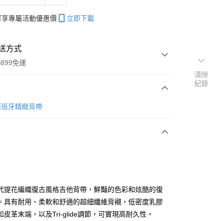
帳可享專屬活動優惠價
立即下載
送方式
899免運
清除
紀錄
次付款
n 西班牙精緻背帶
期付款
0 利率 每期
NT$600
21家銀行
0 利率 每期
NT$300
21家銀行
庫商業銀行
第一商業銀行
業銀行
彰化商業銀行
 0 利率 每期
NT$150
21家銀行
庫商業銀行
第一商業銀行
業儲蓄銀行
台北富邦商業銀行
業銀行
彰化商業銀行
庫商業銀行
第一商業銀行
付款
華商業銀行
兆豐國際商業銀行
代提花編織復古風格吉他背帶，鮮豔的色彩和炫酷的復
業儲蓄銀行
台北富邦商業銀行
業銀行
彰化商業銀行
小企業銀行
台中商業銀行
。具有耐用、柔軟和舒適的超細纖維背襯，低密度乳膠
華商業銀行
兆豐國際商業銀行
業儲蓄銀行
台北富邦商業銀行
台灣）商業銀行
華泰商業銀行
小企業銀行
台中商業銀行
皮革末端，以及Tri-glide調節，可實現高耐久性。
華商業銀行
兆豐國際商業銀行
業銀行
遠東國際商業銀行