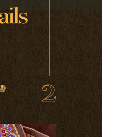
網路銀行／等多元方式進行付款，方視為交易完成。
：結帳手續完成當下不需立刻繳費，但若您需要取消訂單，請聯
付款
的店家。未經商家同意取消之訂單仍視為有效，需透過AFTEE
繳納相關費用。
0，滿NT$899(含以上)免運費
否成功請以「AFTEE先享後付 」之結帳頁面顯示為準，若有關於
功／繳費後需取消欲退款等相關疑問，請聯繫「AFTEE先享後
1取貨
援中心」
https://netprotections.freshdesk.com/support/home
0，滿NT$899(含以上)免運費
項】
恩沛科技股份有限公司提供之「AFTEE先享後付」服務完成之
依本服務之必要範圍內提供個人資料，並將交易相關給付款項請
05，滿NT$899(含以上)免運費
讓予恩沛科技股份有限公司。
個人資料處理事宜，請瀏覽以下網址：
件
ee.tw/terms/#terms3
0，滿NT$899(含以上)免運費
年的使用者請事先徵得法定代理人或監護人之同意方可使用
E先享後付」，若未經同意申辦者引起之損失，本公司不負相關責
島
AFTEE先享後付」時，將依據個別帳號之用戶狀況，依本公司
0，滿NT$899(含以上)免運費
核予不同之上限額度；若仍有額度不足之情形，本公司將視審查
用戶進行身份認證。
市自取
一人註冊多個帳號或使用他人資訊註冊。若發現惡意使用之情
科技股份有限公司將有權停止該用戶之使用額度並採取法律行
配送
查看運費