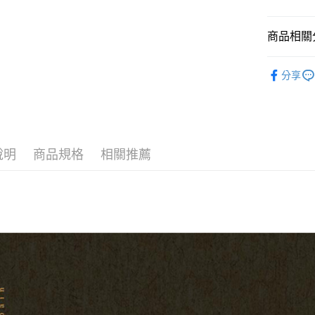
匯豐（
Apple Pay
臺灣中
元大商
聯邦商
匯豐（
玉山商
街口支付
元大商
商品相關分
聯邦商
台新國
玉山商
元大商
台灣樂
悠遊付
台新國
吉他配件
玉山商
分享
台灣樂
台新國
Google Pa
代理｜經
台灣樂
全盈+PAY
AFTEE先
相關說明
說明
商品規格
相關推薦
【關於「A
ATM付款
AFTEE
便利好安
１．簡單
２．便利
運送方式
３．安心
全家取貨
【「AFT
每筆NT$6
１．於結帳
付」結帳
付款後全
２．訂單
３．收到繳
每筆NT$6