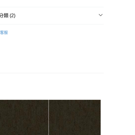
台灣）商業銀行
華泰商業銀行
小企業銀行
台中商業銀行
業銀行
永豐商業銀行
業銀行
遠東國際商業銀行
台灣）商業銀行
華泰商業銀行
業銀行
星展（台灣）商業銀行
業銀行
永豐商業銀行
類 (2)
業銀行
遠東國際商業銀行
際商業銀行
中國信託商業銀行
業銀行
星展（台灣）商業銀行
業銀行
永豐商業銀行
天信用卡公司
際商業銀行
中國信託商業銀行
吉他背帶
業銀行
星展（台灣）商業銀行
客服
天信用卡公司
際商業銀行
中國信託商業銀行
y
銷品牌
RIGHTON吉他背帶 西班牙工藝
天信用卡公司
享後付
FTEE先享後付」】
先享後付是「在收到商品之後才付款」的支付方式。 讓您購物簡單
心！
：不需註冊會員、不需綁卡、不需儲值。
：只要手機號碼，簡訊認證，即可結帳。
：先確認商品／服務後，再付款。
付款
EE先享後付」結帳流程】
0，滿NT$899(含以上)免運費
方式選擇「AFTEE先享後付」後，將跳轉至「AFTEE先享後
頁面，進行簡訊認證並確認金額後，即可完成結帳。
家取貨
成立數日內，您將收到繳費通知簡訊。
費通知簡訊後14天內，點擊此簡訊中的連結，可透過四大超商
0，滿NT$899(含以上)免運費