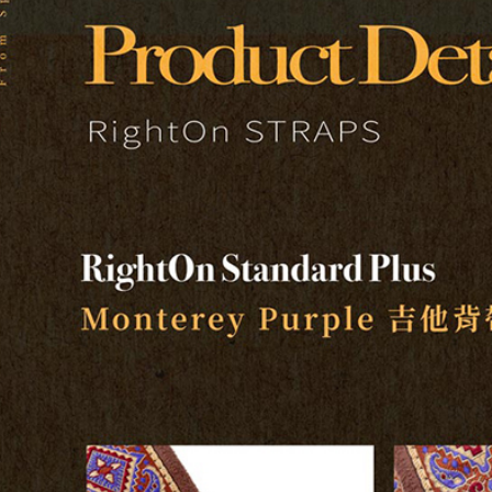
／ATM／
※ 請注意
7-11取貨
絡購買商品
先享後付
每筆NT$6
※ 交易是
是否繳費成
付款後7-1
付客戶支
每筆NT$6
【注意事
宅配
１．透過由
交易，需
每筆NT$1
求債權轉
２．關於
宅配 - 配
https://aft
每筆NT$8
３．未成
「AFTE
宅配 - 離
任。
４．使用「
每筆NT$8
即時審查
結果請求
付款後門
５．嚴禁
免運費
形，恩沛
動。
國家/地區