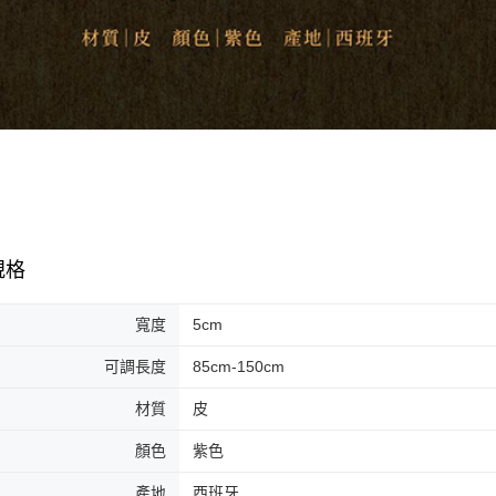
規格
寬度
5cm
可調長度
85cm-150cm
材質
皮
顏色
紫色
產地
西班牙