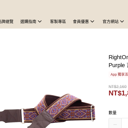
品牌總覽
選購指南
客製專區
會員優惠
官方網站
RightO
Purpl
App 獨享
NT$2,160
NT$1,
數量