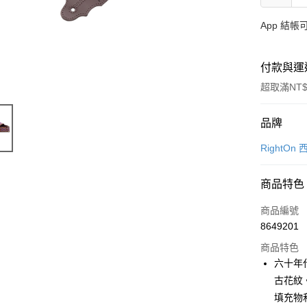
App 結
付款與運
超取滿NT$
付款方式
品牌
信用卡一
RightO
信用卡分
商品特色
3 期 
商品編號
6 期 
合作金
8649201
華南商
12 期
合作金
上海商
商品特色
華南商
合作金
超商取貨
國泰世
六十年
上海商
華南商
臺灣中
古花紋
國泰世
LINE Pay
上海商
匯豐（
臺灣中
填充物和
國泰世
聯邦商