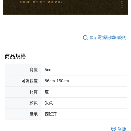
宅配 - 離島
「AFTEE先享後付」，若未經同意申辦者引起之損失，本公司不負相關責
任。
每筆NT$80，滿NT$899(含以上)免運費
４．使用「AFTEE先享後付」時，將依據個別帳號之用戶狀況，依本公司即
時審查核予不同之上限額度；若仍有額度不足之情形，本公司將視審查結果
付款後門市自取
請求用戶進行身份認證。
免運費
５．嚴禁一人註冊多個帳號或使用他人資訊註冊。若發現惡意使用之情形，
恩沛科技股份有限公司將有權停止該用戶之使用額度並採取法律行動。
顯示電腦版詳細說明
國家/地區配送
查看運費
商品規格
寬度
5cm
可調長度
86cm-150cm
材質
皮
顏色
米色
產地
西班牙
客服