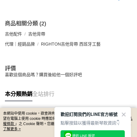
商品相關分類 (2)
吉他配件
吉他背帶
代理｜經銷品牌
RIGHTON吉他背帶 西班牙工藝
評價
喜歡這個商品嗎？購買後給他一個好評吧
本分類熱銷
全站排行
歡迎訂閱我們的LINE官方帳號
本網站中使用 cookie，欲查詢有關本網站使用 cookie 方式之詳情，及若您不希
熱門標籤
望在電腦上使用 cookie 時應如何變更電腦的 cookie 設定，請參閱本網站「
隱私
點擊按鈕以獲得最新琴款資訊👇
權條款
」之 Cookie 聲明。您繼續使用本網站即表示您同意本公司得按本網站使
用條款之 Cookie 聲明使用 cookie。
了解更多 >
連結 LINE 帳號