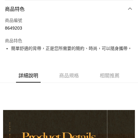
3 期 0 利率 每期
NT$493
21家銀行
商品特色
6 期 0 利率 每期
NT$246
21家銀行
合作金庫商業銀行
第一商業銀行
商品編號
華南商業銀行
彰化商業銀行
12 期 0 利率 每期
NT$123
21家銀行
合作金庫商業銀行
第一商業銀行
8649203
上海商業儲蓄銀行
台北富邦商業銀行
華南商業銀行
彰化商業銀行
合作金庫商業銀行
第一商業銀行
超商取貨付款
國泰世華商業銀行
兆豐國際商業銀行
上海商業儲蓄銀行
台北富邦商業銀行
商品特色
華南商業銀行
彰化商業銀行
臺灣中小企業銀行
台中商業銀行
國泰世華商業銀行
兆豐國際商業銀行
簡單舒適的背帶，正是您所需要的簡約、時尚，可以隨身攜帶。
LINE Pay
上海商業儲蓄銀行
台北富邦商業銀行
匯豐（台灣）商業銀行
華泰商業銀行
臺灣中小企業銀行
台中商業銀行
國泰世華商業銀行
兆豐國際商業銀行
聯邦商業銀行
遠東國際商業銀行
匯豐（台灣）商業銀行
華泰商業銀行
Apple Pay
臺灣中小企業銀行
台中商業銀行
元大商業銀行
永豐商業銀行
聯邦商業銀行
遠東國際商業銀行
匯豐（台灣）商業銀行
華泰商業銀行
玉山商業銀行
星展（台灣）商業銀行
街口支付
元大商業銀行
永豐商業銀行
聯邦商業銀行
遠東國際商業銀行
詳細說明
商品規格
相關推薦
台新國際商業銀行
中國信託商業銀行
玉山商業銀行
星展（台灣）商業銀行
元大商業銀行
永豐商業銀行
台灣樂天信用卡公司
悠遊付
台新國際商業銀行
中國信託商業銀行
玉山商業銀行
星展（台灣）商業銀行
台灣樂天信用卡公司
台新國際商業銀行
中國信託商業銀行
Google Pay
台灣樂天信用卡公司
全盈+PAY
AFTEE先享後付
相關說明
【關於「AFTEE先享後付」】
ATM付款
AFTEE先享後付是「在收到商品之後才付款」的支付方式。 讓您購物簡單