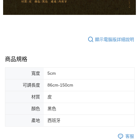
宅配 - 離島
「AFTEE先享後付」，若未經同意申辦者引起之損失，本公司不負相關責
任。
每筆NT$80，滿NT$899(含以上)免運費
４．使用「AFTEE先享後付」時，將依據個別帳號之用戶狀況，依本公司即
時審查核予不同之上限額度；若仍有額度不足之情形，本公司將視審查結果
付款後門市自取
請求用戶進行身份認證。
免運費
５．嚴禁一人註冊多個帳號或使用他人資訊註冊。若發現惡意使用之情形，
恩沛科技股份有限公司將有權停止該用戶之使用額度並採取法律行動。
顯示電腦版詳細說明
國家/地區配送
查看運費
商品規格
寬度
5cm
可調長度
86cm-150cm
材質
皮
顏色
黑色
產地
西班牙
客服