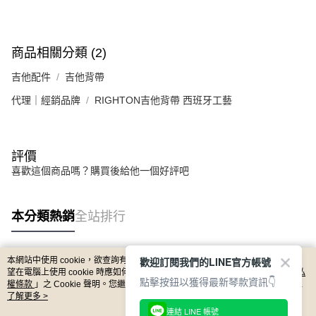
商品相關分類 (2)
吉他配件
吉他背帶
代理｜經銷品牌
RIGHTON吉他背帶 西班牙工藝
評價
喜歡這個商品嗎？購買後給他一個好評吧
本分類熱銷
全站排行
歡迎訂閱我們的LINE官方帳號
本網站中使用 cookie，欲查詢有關本網站使用 cookie 方式之詳情，及若您不希
熱門標籤
望在電腦上使用 cookie 時應如何變更電腦的 cookie 設定，請參閱本網站「
隱私
點擊按鈕以獲得最新琴款資訊👇
權條款
」之 Cookie 聲明。您繼續使用本網站即表示您同意本公司得按本網站使
用條款之 Cookie 聲明使用 cookie。
了解更多 >
連結 LINE 帳號