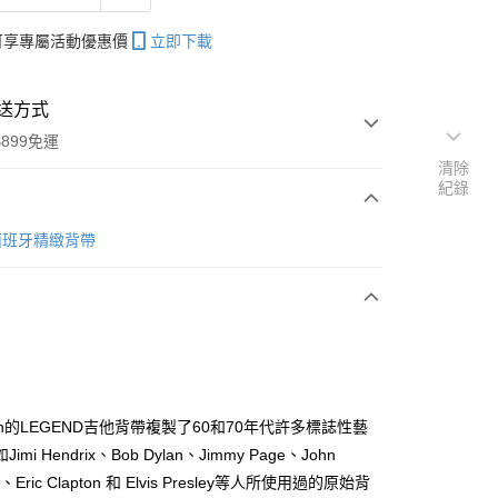
帳可享專屬活動優惠價
立即下載
送方式
899免運
清除
紀錄
次付款
n 西班牙精緻背帶
期付款
0 利率 每期
NT$730
21家銀行
0 利率 每期
NT$365
21家銀行
庫商業銀行
第一商業銀行
業銀行
彰化商業銀行
 0 利率 每期
NT$182
21家銀行
庫商業銀行
第一商業銀行
業儲蓄銀行
台北富邦商業銀行
業銀行
彰化商業銀行
庫商業銀行
第一商業銀行
付款
華商業銀行
兆豐國際商業銀行
tOn的LEGEND吉他背帶複製了60和70年代許多標誌性藝
業儲蓄銀行
台北富邦商業銀行
業銀行
彰化商業銀行
小企業銀行
台中商業銀行
imi Hendrix、Bob Dylan、Jimmy Page、John
華商業銀行
兆豐國際商業銀行
業儲蓄銀行
台北富邦商業銀行
台灣）商業銀行
華泰商業銀行
小企業銀行
台中商業銀行
n、Eric Clapton 和 Elvis Presley等人所使用過的原始背
華商業銀行
兆豐國際商業銀行
業銀行
遠東國際商業銀行