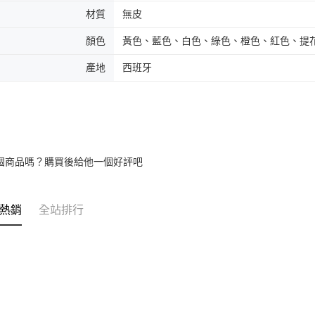
材質
無皮
顏色
黃色、藍色、白色、綠色、橙色、紅色、提
產地
西班牙
個商品嗎？購買後給他一個好評吧
熱銷
全站排行