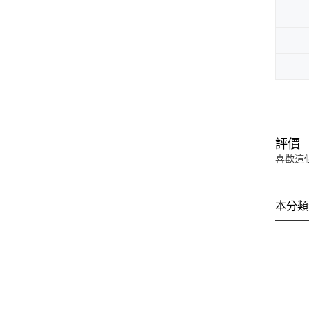
評價
喜歡這
本分類