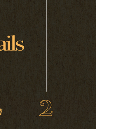
網路銀行／等多元方式進行付款，方視為交易完成。
：結帳手續完成當下不需立刻繳費，但若您需要取消訂單，請聯
付款
的店家。未經商家同意取消之訂單仍視為有效，需透過AFTEE
繳納相關費用。
0，滿NT$899(含以上)免運費
否成功請以「AFTEE先享後付 」之結帳頁面顯示為準，若有關於
功／繳費後需取消欲退款等相關疑問，請聯繫「AFTEE先享後
1取貨
援中心」
https://netprotections.freshdesk.com/support/home
0，滿NT$899(含以上)免運費
項】
恩沛科技股份有限公司提供之「AFTEE先享後付」服務完成之
依本服務之必要範圍內提供個人資料，並將交易相關給付款項請
05，滿NT$899(含以上)免運費
讓予恩沛科技股份有限公司。
個人資料處理事宜，請瀏覽以下網址：
件
ee.tw/terms/#terms3
0，滿NT$899(含以上)免運費
年的使用者請事先徵得法定代理人或監護人之同意方可使用
E先享後付」，若未經同意申辦者引起之損失，本公司不負相關責
島
AFTEE先享後付」時，將依據個別帳號之用戶狀況，依本公司
0，滿NT$899(含以上)免運費
核予不同之上限額度；若仍有額度不足之情形，本公司將視審查
用戶進行身份認證。
市自取
一人註冊多個帳號或使用他人資訊註冊。若發現惡意使用之情
科技股份有限公司將有權停止該用戶之使用額度並採取法律行
配送
查看運費