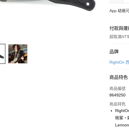
App 結
付款與運
超取滿NT$
付款方式
品牌
信用卡一
RightO
信用卡分
商品特色
3 期 
商品編號
6 期 
合作金
8649250
華南商
12 期
合作金
上海商
商品特色
華南商
合作金
超商取貨
國泰世
Righ
上海商
華南商
臺灣中
術家，如J
國泰世
LINE Pay
上海商
匯豐（
臺灣中
Lenno
國泰世
聯邦商