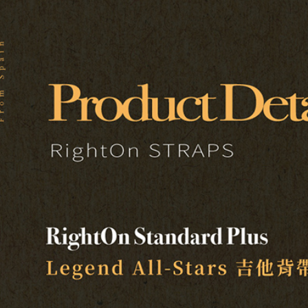
／ATM／
※ 請注意
7-11取貨
絡購買商品
先享後付
每筆NT$6
※ 交易是
是否繳費成
付款後7-1
付客戶支
每筆NT$6
【注意事
宅配
１．透過由
交易，需
每筆NT$1
求債權轉
２．關於
宅配 - 配
https://aft
每筆NT$8
３．未成
「AFTE
宅配 - 離
任。
４．使用「
每筆NT$8
即時審查
結果請求
付款後門
５．嚴禁
免運費
形，恩沛
動。
國家/地區