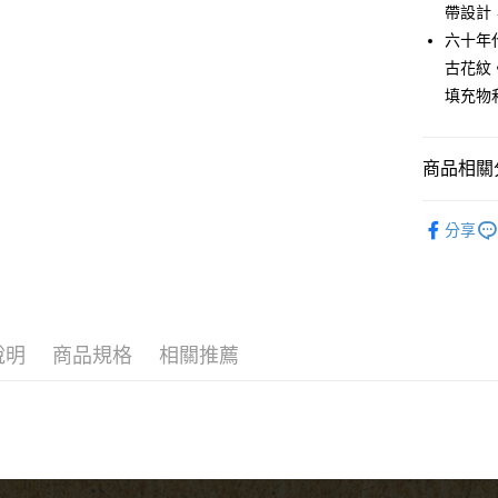
匯豐（
Apple Pay
帶設計
臺灣中
元大商
聯邦商
匯豐（
六十年
玉山商
街口支付
元大商
聯邦商
台新國
古花紋
玉山商
元大商
台灣樂
悠遊付
填充物和
台新國
玉山商
台灣樂
台新國
Google Pa
台灣樂
商品相關分
全盈+PAY
吉他配件
AFTEE先
分享
相關說明
代理｜經
【關於「A
ATM付款
AFTEE
便利好安
１．簡單
２．便利
運送方式
說明
商品規格
相關推薦
３．安心
全家取貨
【「AFT
每筆NT$6
１．於結帳
付」結帳
付款後全
２．訂單
３．收到繳
每筆NT$6