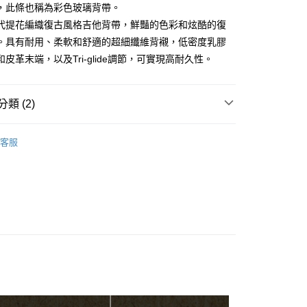
台灣）商業銀行
華泰商業銀行
，此條也稱為彩色玻璃背帶。
小企業銀行
台中商業銀行
業銀行
永豐商業銀行
業銀行
遠東國際商業銀行
台灣）商業銀行
華泰商業銀行
代提花編織復古風格吉他背帶，鮮豔的色彩和炫酷的復
業銀行
星展（台灣）商業銀行
業銀行
永豐商業銀行
業銀行
遠東國際商業銀行
際商業銀行
中國信託商業銀行
。具有耐用、柔軟和舒適的超細纖維背襯，低密度乳膠
業銀行
星展（台灣）商業銀行
業銀行
永豐商業銀行
天信用卡公司
皮革末端，以及Tri-glide調節，可實現高耐久性。
際商業銀行
中國信託商業銀行
業銀行
星展（台灣）商業銀行
天信用卡公司
際商業銀行
中國信託商業銀行
y
天信用卡公司
類 (2)
吉他背帶
享後付
客服
銷品牌
RIGHTON吉他背帶 西班牙工藝
FTEE先享後付」】
先享後付是「在收到商品之後才付款」的支付方式。 讓您購物簡單
心！
：不需註冊會員、不需綁卡、不需儲值。
：只要手機號碼，簡訊認證，即可結帳。
：先確認商品／服務後，再付款。
付款
EE先享後付」結帳流程】
0，滿NT$899(含以上)免運費
方式選擇「AFTEE先享後付」後，將跳轉至「AFTEE先享後
頁面，進行簡訊認證並確認金額後，即可完成結帳。
家取貨
成立數日內，您將收到繳費通知簡訊。
費通知簡訊後14天內，點擊此簡訊中的連結，可透過四大超商
0，滿NT$899(含以上)免運費