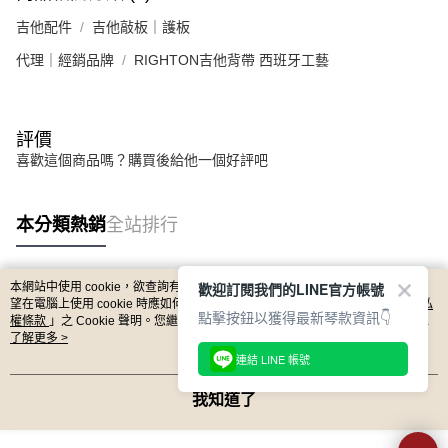
便利好安心！
吉他配件
吉他敲板｜護板
１．簡單：不需註冊會員、不需綁卡、不需儲值。
運送方式
２．便利：只要手機號碼，簡訊認證，即可結帳。
代理｜經銷品牌
RIGHTON吉他背帶 西班牙工藝
３．安心：先確認商品／服務後，再付款。
全家取貨付款
每筆NT$60，滿NT$899(含以上)免運費
【「AFTEE先享後付」結帳流程】
１．於結帳方式選擇「AFTEE先享後付」後，將跳轉至「AFTEE先享後付」
評價
付款後全家取貨
結帳頁面，進行簡訊認證並確認金額後，即可完成結帳。
喜歡這個商品嗎？購買後給他一個好評吧
２．訂單成立數日內，您將收到繳費通知簡訊。
每筆NT$60，滿NT$899(含以上)免運費
３．收到繳費通知簡訊後14天內，點擊此簡訊中的連結，可透過四大超商／
ATM／網路銀行／等多元方式進行付款，方視為交易完成。
7-11取貨付款
※ 請注意：結帳手續完成當下不需立刻繳費，但若您需要取消訂單，請聯絡
本分類熱銷
全站排行
每筆NT$60，滿NT$899(含以上)免運費
購買商品的店家。未經商家同意取消之訂單仍視為有效，需透過AFTEE先享
後付繳納相關費用。
付款後7-11取貨
※ 交易是否成功請以「AFTEE先享後付 」之結帳頁面顯示為準，若有關於
是否繳費成功／繳費後需取消欲退款等相關疑問，請聯繫「AFTEE先享後付
歡迎訂閱我們的LINE官方帳號
本網站中使用 cookie，欲查詢有關本網站使用 cookie 方式之詳情，及若您不希
每筆NT$60，滿NT$899(含以上)免運費
熱門標籤
客戶支援中心」
https://netprotections.freshdesk.com/support/home
望在電腦上使用 cookie 時應如何變更電腦的 cookie 設定，請參閱本網站「
隱私
點擊按鈕以獲得最新琴款資訊👇
權條款
」之 Cookie 聲明。您繼續使用本網站即表示您同意本公司得按本網站使
宅配
用條款之 Cookie 聲明使用 cookie。
了解更多 >
【注意事項】
１．透過由恩沛科技股份有限公司提供之「AFTEE先享後付」服務完成之交
連結 LINE 帳號
每筆NT$105，滿NT$899(含以上)免運費
易，需依本服務之必要範圍內提供個人資料，並將交易相關給付款項請求債
權轉讓予恩沛科技股份有限公司。
宅配 - 配件
我知道了
２．關於個人資料處理事宜，請瀏覽以下網址：
每筆NT$80，滿NT$899(含以上)免運費
https://aftee.tw/terms/#terms3
３．未成年的使用者請事先徵得法定代理人或監護人之同意方可使用