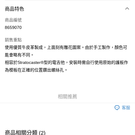
3 期 0 利率 每期
NT$583
21家銀行
商品特色
6 期 0 利率 每期
NT$291
21家銀行
合作金庫商業銀行
第一商業銀行
商品編號
華南商業銀行
彰化商業銀行
12 期 0 利率 每期
NT$145
21家銀行
合作金庫商業銀行
第一商業銀行
8659070
上海商業儲蓄銀行
台北富邦商業銀行
華南商業銀行
彰化商業銀行
合作金庫商業銀行
第一商業銀行
超商取貨付款
國泰世華商業銀行
兆豐國際商業銀行
上海商業儲蓄銀行
台北富邦商業銀行
銷售重點
華南商業銀行
彰化商業銀行
臺灣中小企業銀行
台中商業銀行
國泰世華商業銀行
兆豐國際商業銀行
使用優質牛皮革製成，上面刻有雕花圖案。由於手工製作，顏色可
LINE Pay
上海商業儲蓄銀行
台北富邦商業銀行
匯豐（台灣）商業銀行
華泰商業銀行
臺灣中小企業銀行
台中商業銀行
國泰世華商業銀行
兆豐國際商業銀行
能會略有不同。
聯邦商業銀行
遠東國際商業銀行
匯豐（台灣）商業銀行
華泰商業銀行
Apple Pay
臺灣中小企業銀行
台中商業銀行
元大商業銀行
永豐商業銀行
相容於Stratocaster®型的電吉他，安裝時需自行使用原始的護板作
聯邦商業銀行
遠東國際商業銀行
匯豐（台灣）商業銀行
華泰商業銀行
玉山商業銀行
星展（台灣）商業銀行
街口支付
為模板在正確的位置鑽出螺絲孔。
元大商業銀行
永豐商業銀行
聯邦商業銀行
遠東國際商業銀行
台新國際商業銀行
中國信託商業銀行
玉山商業銀行
星展（台灣）商業銀行
元大商業銀行
永豐商業銀行
台灣樂天信用卡公司
悠遊付
台新國際商業銀行
中國信託商業銀行
玉山商業銀行
星展（台灣）商業銀行
台灣樂天信用卡公司
台新國際商業銀行
中國信託商業銀行
Google Pay
相關推薦
台灣樂天信用卡公司
全盈+PAY
客服
AFTEE先享後付
相關說明
【關於「AFTEE先享後付」】
商品相關分類 (2)
ATM付款
AFTEE先享後付是「在收到商品之後才付款」的支付方式。 讓您購物簡單