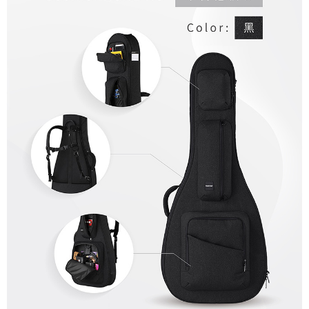
https://aftee.tw/terms/#terms3
３．未成年的使用者請事先徵得法定代理人或監護人之同意方可使用
「AFTEE先享後付」，若未經同意申辦者引起之損失，本公司不負相關責
任。
４．使用「AFTEE先享後付」時，將依據個別帳號之用戶狀況，依本公司即
時審查核予不同之上限額度；若仍有額度不足之情形，本公司將視審查結果
請求用戶進行身份認證。
５．嚴禁一人註冊多個帳號或使用他人資訊註冊。若發現惡意使用之情形，
恩沛科技股份有限公司將有權停止該用戶之使用額度並採取法律行動。