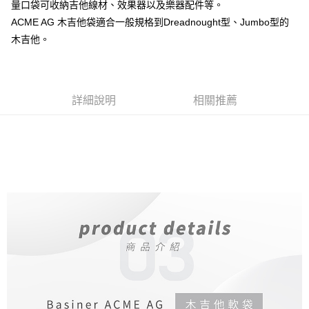
量口袋可收納吉他線材、效果器以及樂器配件等。
ATM付款
AFTEE先享後付是「在收到商品之後才付款」的支付方式。 讓您購物簡單
ACME AG 木吉他袋適合一般規格到Dreadnought型、Jumbo型的
便利好安心！
１．簡單：不需註冊會員、不需綁卡、不需儲值。
木吉他。
運送方式
２．便利：只要手機號碼，簡訊認證，即可結帳。
３．安心：先確認商品／服務後，再付款。
宅配
每筆NT$105，滿NT$899(含以上)免運費
【「AFTEE先享後付」結帳流程】
１．於結帳方式選擇「AFTEE先享後付」後，將跳轉至「AFTEE先享後付」
詳細說明
相關推薦
宅配 - 離島
結帳頁面，進行簡訊認證並確認金額後，即可完成結帳。
２．訂單成立數日內，您將收到繳費通知簡訊。
每筆NT$80，滿NT$899(含以上)免運費
３．收到繳費通知簡訊後14天內，點擊此簡訊中的連結，可透過四大超商／
ATM／網路銀行／等多元方式進行付款，方視為交易完成。
付款後門市自取
※ 請注意：結帳手續完成當下不需立刻繳費，但若您需要取消訂單，請聯絡
免運費
購買商品的店家。未經商家同意取消之訂單仍視為有效，需透過AFTEE先享
後付繳納相關費用。
國家/地區配送
※ 交易是否成功請以「AFTEE先享後付 」之結帳頁面顯示為準，若有關於
查看運費
是否繳費成功／繳費後需取消欲退款等相關疑問，請聯繫「AFTEE先享後付
客戶支援中心」
https://netprotections.freshdesk.com/support/home
【注意事項】
１．透過由恩沛科技股份有限公司提供之「AFTEE先享後付」服務完成之交
易，需依本服務之必要範圍內提供個人資料，並將交易相關給付款項請求債
權轉讓予恩沛科技股份有限公司。
２．關於個人資料處理事宜，請瀏覽以下網址：