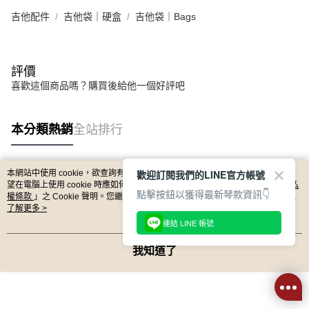
吉他配件
吉他袋｜硬盒
吉他袋｜Bags
評價
喜歡這個商品嗎？購買後給他一個好評吧
本分類熱銷
全站排行
歡迎訂閱我們的LINE官方帳號
本網站中使用 cookie，欲查詢有關本網站使用 cookie 方式之詳情，及若您不希
熱門標籤
望在電腦上使用 cookie 時應如何變更電腦的 cookie 設定，請參閱本網站「
隱私
點擊按鈕以獲得最新琴款資訊👇
權條款
」之 Cookie 聲明。您繼續使用本網站即表示您同意本公司得按本網站使
用條款之 Cookie 聲明使用 cookie。
了解更多 >
連結 LINE 帳號
我知道了