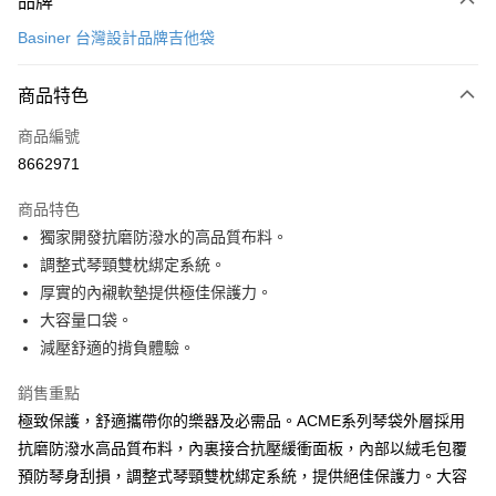
品牌
信用卡一次付款
Basiner 台灣設計品牌吉他袋
信用卡分期付款
3 期 0 利率 每期
NT$2,300
21家銀行
商品特色
6 期 0 利率 每期
NT$1,150
21家銀行
合作金庫商業銀行
第一商業銀行
商品編號
華南商業銀行
彰化商業銀行
12 期 0 利率 每期
NT$575
21家銀行
合作金庫商業銀行
第一商業銀行
8662971
上海商業儲蓄銀行
台北富邦商業銀行
華南商業銀行
彰化商業銀行
合作金庫商業銀行
第一商業銀行
LINE Pay
國泰世華商業銀行
兆豐國際商業銀行
上海商業儲蓄銀行
台北富邦商業銀行
商品特色
華南商業銀行
彰化商業銀行
臺灣中小企業銀行
台中商業銀行
國泰世華商業銀行
兆豐國際商業銀行
獨家開發抗磨防潑水的高品質布料。
Apple Pay
上海商業儲蓄銀行
台北富邦商業銀行
匯豐（台灣）商業銀行
華泰商業銀行
臺灣中小企業銀行
台中商業銀行
國泰世華商業銀行
兆豐國際商業銀行
調整式琴頸雙枕綁定系統。
聯邦商業銀行
遠東國際商業銀行
匯豐（台灣）商業銀行
華泰商業銀行
街口支付
臺灣中小企業銀行
台中商業銀行
元大商業銀行
永豐商業銀行
厚實的內襯軟墊提供極佳保護力。
聯邦商業銀行
遠東國際商業銀行
匯豐（台灣）商業銀行
華泰商業銀行
玉山商業銀行
星展（台灣）商業銀行
悠遊付
大容量口袋。
元大商業銀行
永豐商業銀行
聯邦商業銀行
遠東國際商業銀行
台新國際商業銀行
中國信託商業銀行
玉山商業銀行
星展（台灣）商業銀行
減壓舒適的揹負體驗。
元大商業銀行
永豐商業銀行
台灣樂天信用卡公司
Google Pay
台新國際商業銀行
中國信託商業銀行
玉山商業銀行
星展（台灣）商業銀行
台灣樂天信用卡公司
銷售重點
台新國際商業銀行
中國信託商業銀行
全盈+PAY
極致保護，舒適攜帶你的樂器及必需品。ACME系列琴袋外層採用
台灣樂天信用卡公司
AFTEE先享後付
抗磨防潑水高品質布料，內裏接合抗壓緩衝面板，內部以絨毛包覆
相關說明
預防琴身刮損，調整式琴頸雙枕綁定系統，提供絕佳保護力。大容
【關於「AFTEE先享後付」】