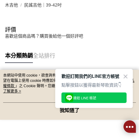
木吉他
民謠吉他｜39-42吋
評價
喜歡這個商品嗎？購買後給他一個好評吧
本分類熱銷
全站排行
歡迎訂閱我們的LINE官方帳號
本網站中使用 cookie，欲查詢有關本網站使用 cookie 方式之詳情，及若您不希
熱門標籤
望在電腦上使用 cookie 時應如何變更電腦的 cookie 設定，請參閱本網站「
隱私
點擊按鈕以獲得最新琴款資訊👇
權條款
」之 Cookie 聲明。您繼續使用本網站即表示您同意本公司得按本網站使
用條款之 Cookie 聲明使用 cookie。
了解更多 >
連結 LINE 帳號
我知道了