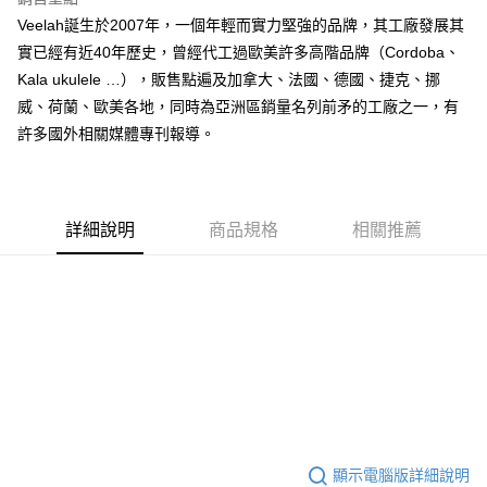
運送方式
２．便利：只要手機號碼，簡訊認證，即可結帳。
Veelah誕生於2007年，一個年輕而實力堅強的品牌，其工廠發展其
３．安心：先確認商品／服務後，再付款。
宅配
實已經有近40年歷史，曾經代工過歐美許多高階品牌（Cordoba、
每筆NT$105，滿NT$899(含以上)免運費
【「AFTEE先享後付」結帳流程】
Kala ukulele …），販售點遍及加拿大、法國、德國、捷克、挪
１．於結帳方式選擇「AFTEE先享後付」後，將跳轉至「AFTEE先享後付」
威、荷蘭、歐美各地，同時為亞洲區銷量名列前矛的工廠之一，有
宅配 - 離島
結帳頁面，進行簡訊認證並確認金額後，即可完成結帳。
許多國外相關媒體專刊報導。
２．訂單成立數日內，您將收到繳費通知簡訊。
每筆NT$80，滿NT$899(含以上)免運費
３．收到繳費通知簡訊後14天內，點擊此簡訊中的連結，可透過四大超商／
ATM／網路銀行／等多元方式進行付款，方視為交易完成。
付款後門市自取
※ 請注意：結帳手續完成當下不需立刻繳費，但若您需要取消訂單，請聯絡
免運費
購買商品的店家。未經商家同意取消之訂單仍視為有效，需透過AFTEE先享
詳細說明
商品規格
相關推薦
後付繳納相關費用。
國家/地區配送
※ 交易是否成功請以「AFTEE先享後付 」之結帳頁面顯示為準，若有關於
查看運費
是否繳費成功／繳費後需取消欲退款等相關疑問，請聯繫「AFTEE先享後付
客戶支援中心」
https://netprotections.freshdesk.com/support/home
【注意事項】
１．透過由恩沛科技股份有限公司提供之「AFTEE先享後付」服務完成之交
易，需依本服務之必要範圍內提供個人資料，並將交易相關給付款項請求債
權轉讓予恩沛科技股份有限公司。
２．關於個人資料處理事宜，請瀏覽以下網址：
https://aftee.tw/terms/#terms3
３．未成年的使用者請事先徵得法定代理人或監護人之同意方可使用
「AFTEE先享後付」，若未經同意申辦者引起之損失，本公司不負相關責
顯示電腦版詳細說明
任。