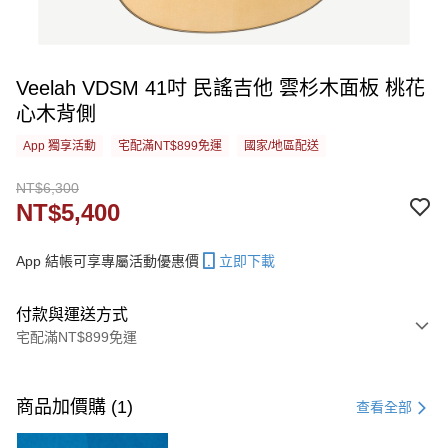
Veelah VDSM 41吋 民謠吉他 雲杉木面板 桃花
心木背側
App 獨享活動
宅配滿NT$899免運
國家/地區配送
NT$6,300
NT$5,400
App 結帳可享專屬活動優惠價
立即下載
付款與運送方式
宅配滿NT$899免運
付款方式
信用卡一次付款
商品加價購 (1)
查看全部
信用卡分期付款