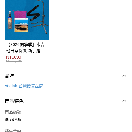
3 期 0 利率 每期
NT$1,800
21家銀行
6 期 0 利率 每期
NT$900
21家銀行
合作金庫商業銀行
第一商業銀行
華南商業銀行
彰化商業銀行
12 期 0 利率 每期
NT$450
21家銀行
合作金庫商業銀行
第一商業銀行
上海商業儲蓄銀行
台北富邦商業銀行
華南商業銀行
彰化商業銀行
合作金庫商業銀行
第一商業銀行
LINE Pay
國泰世華商業銀行
兆豐國際商業銀行
上海商業儲蓄銀行
台北富邦商業銀行
華南商業銀行
彰化商業銀行
臺灣中小企業銀行
台中商業銀行
國泰世華商業銀行
兆豐國際商業銀行
【2026開學季】木吉
Apple Pay
上海商業儲蓄銀行
台北富邦商業銀行
匯豐（台灣）商業銀行
華泰商業銀行
臺灣中小企業銀行
台中商業銀行
他日常保養 新手組合
國泰世華商業銀行
兆豐國際商業銀行
聯邦商業銀行
遠東國際商業銀行
匯豐（台灣）商業銀行
華泰商業銀行
包
NT$699
街口支付
臺灣中小企業銀行
台中商業銀行
元大商業銀行
永豐商業銀行
NT$1,130
聯邦商業銀行
遠東國際商業銀行
匯豐（台灣）商業銀行
華泰商業銀行
玉山商業銀行
星展（台灣）商業銀行
悠遊付
元大商業銀行
永豐商業銀行
聯邦商業銀行
遠東國際商業銀行
台新國際商業銀行
中國信託商業銀行
玉山商業銀行
星展（台灣）商業銀行
品牌
元大商業銀行
永豐商業銀行
台灣樂天信用卡公司
Google Pay
台新國際商業銀行
中國信託商業銀行
玉山商業銀行
星展（台灣）商業銀行
Veelah 台灣優質品牌
台灣樂天信用卡公司
台新國際商業銀行
中國信託商業銀行
全盈+PAY
台灣樂天信用卡公司
商品特色
AFTEE先享後付
相關說明
商品編號
【關於「AFTEE先享後付」】
8679705
ATM付款
AFTEE先享後付是「在收到商品之後才付款」的支付方式。 讓您購物簡單
便利好安心！
１．簡單：不需註冊會員、不需綁卡、不需儲值。
銷售重點