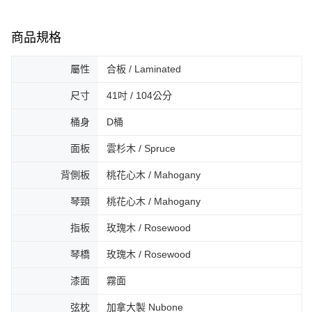
４．使用「AFTEE先享後付」時，將依據個別帳號之用戶狀況，依本公司即
時審查核予不同之上限額度；若仍有額度不足之情形，本公司將視審查結果
商品規格
請求用戶進行身份認證。
５．嚴禁一人註冊多個帳號或使用他人資訊註冊。若發現惡意使用之情形，
恩沛科技股份有限公司將有權停止該用戶之使用額度並採取法律行動。
屬性
合板 / Laminated
尺寸
41吋 / 104公分
桶身
D桶
面板
雲杉木 / Spruce
背側板
桃花心木 / Mahogany
琴頸
桃花心木 / Mahogany
指板
玫瑰木 / Rosewood
琴橋
玫瑰木 / Rosewood
漆面
霧面
弦枕
加拿大製 Nubone