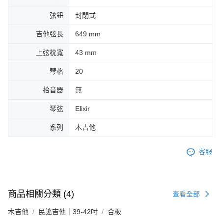
弦鈕
封閉式
吉他弦長
649 mm
上弦枕寬
43 mm
琴格
20
拾音器
無
琴弦
Elixir
系列
木吉他
客服
商品相關分類 (4)
查看全部
木吉他
民謠吉他｜39-42吋
合板