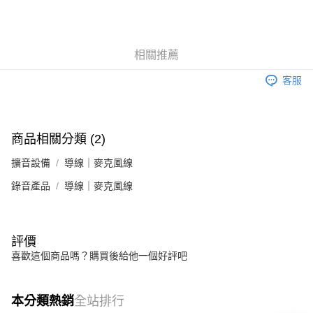
便利好安心！
１．簡單：不需註冊會員、不需綁卡、不需儲值。
運送方式
２．便利：只要手機號碼，簡訊認證，即可結帳。
３．安心：先確認商品／服務後，再付款。
全家取貨付款
相關推薦
每筆NT$60，滿NT$899(含以上)免運費
【「AFTEE先享後付」結帳流程】
客服
１．於結帳方式選擇「AFTEE先享後付」後，將跳轉至「AFTEE先享後付」
付款後全家取貨
結帳頁面，進行簡訊認證並確認金額後，即可完成結帳。
２．訂單成立數日內，您將收到繳費通知簡訊。
每筆NT$60，滿NT$899(含以上)免運費
３．收到繳費通知簡訊後14天內，點擊此簡訊中的連結，可透過四大超商／
ATM／網路銀行／等多元方式進行付款，方視為交易完成。
商品相關分類 (2)
7-11取貨付款
※ 請注意：結帳手續完成當下不需立刻繳費，但若您需要取消訂單，請聯絡
每筆NT$60，滿NT$899(含以上)免運費
購買商品的店家。未經商家同意取消之訂單仍視為有效，需透過AFTEE先享
擴音設備
導線｜麥克風線
後付繳納相關費用。
錄音產品
導線｜麥克風線
付款後7-11取貨
※ 交易是否成功請以「AFTEE先享後付 」之結帳頁面顯示為準，若有關於
是否繳費成功／繳費後需取消欲退款等相關疑問，請聯繫「AFTEE先享後付
每筆NT$60，滿NT$899(含以上)免運費
客戶支援中心」
https://netprotections.freshdesk.com/support/home
宅配
【注意事項】
評價
１．透過由恩沛科技股份有限公司提供之「AFTEE先享後付」服務完成之交
每筆NT$105，滿NT$899(含以上)免運費
喜歡這個商品嗎？購買後給他一個好評吧
易，需依本服務之必要範圍內提供個人資料，並將交易相關給付款項請求債
權轉讓予恩沛科技股份有限公司。
宅配 - 配件
２．關於個人資料處理事宜，請瀏覽以下網址：
每筆NT$80，滿NT$899(含以上)免運費
本分類熱銷
全站排行
https://aftee.tw/terms/#terms3
３．未成年的使用者請事先徵得法定代理人或監護人之同意方可使用