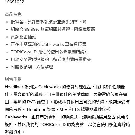
10691622
3 期 0 利率 每期
NT$326
21家銀行
商品特色
6 期 0 利率 每期
NT$163
21家銀行
合作金庫商業銀行
第一商業銀行
低電容 - 允許更多訊號流並避免頻率下降
華南商業銀行
彰化商業銀行
12 期 0 利率 每期
NT$81
21家銀行
合作金庫商業銀行
第一商業銀行
細絞合 99.99% 無氧銅四芯導體，附編織屏蔽
上海商業儲蓄銀行
台北富邦商業銀行
華南商業銀行
彰化商業銀行
合作金庫商業銀行
第一商業銀行
超商取貨付款
國泰世華商業銀行
兆豐國際商業銀行
黃銅鍍金插頭
上海商業儲蓄銀行
台北富邦商業銀行
華南商業銀行
彰化商業銀行
臺灣中小企業銀行
台中商業銀行
正在申請專利的 Cableworks 專有連接器
國泰世華商業銀行
兆豐國際商業銀行
LINE Pay
上海商業儲蓄銀行
台北富邦商業銀行
匯豐（台灣）商業銀行
華泰商業銀行
臺灣中小企業銀行
台中商業銀行
TORIColor ID 環便於使用多條電纜時識別
國泰世華商業銀行
兆豐國際商業銀行
聯邦商業銀行
遠東國際商業銀行
匯豐（台灣）商業銀行
華泰商業銀行
Apple Pay
用於安全電線連接的卡盤式應力消除電纜夾
臺灣中小企業銀行
台中商業銀行
元大商業銀行
永豐商業銀行
聯邦商業銀行
遠東國際商業銀行
匯豐（台灣）商業銀行
華泰商業銀行
附贈收納袋，方便整理
玉山商業銀行
星展（台灣）商業銀行
街口支付
元大商業銀行
永豐商業銀行
聯邦商業銀行
遠東國際商業銀行
台新國際商業銀行
中國信託商業銀行
玉山商業銀行
星展（台灣）商業銀行
銷售重點
元大商業銀行
永豐商業銀行
台灣樂天信用卡公司
悠遊付
台新國際商業銀行
中國信託商業銀行
玉山商業銀行
星展（台灣）商業銀行
Headliner 系列是 Cableworks 的優質導線產品，採用我們性能最
台灣樂天信用卡公司
台新國際商業銀行
中國信託商業銀行
Google Pay
佳、電容最低的導體，可提供最佳的訊號傳輸。內襯電纜包覆在堅
台灣樂天信用卡公司
固、柔韌的 PVC 護套中，形成極其耐用且可靠的導線，能夠經受時
全盈+PAY
間的考驗。 Headliner 樂器、XLR 和 TS 揚聲器導線包括
AFTEE先享後付
Cableworks「正在申請專利」的導線頭，該導線頭採用堅固耐用的
相關說明
設計，並以我們的 TORIColor ID 環為亮點，以便在使用多組導線時
【關於「AFTEE先享後付」】
輕鬆識別。
ATM付款
AFTEE先享後付是「在收到商品之後才付款」的支付方式。 讓您購物簡單