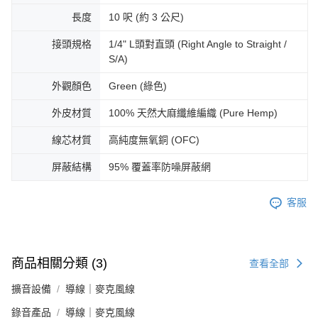
長度
10 呎 (約 3 公尺)
接頭規格
1/4" L頭對直頭 (Right Angle to Straight /
S/A)
外觀顏色
Green (綠色)
外皮材質
100% 天然大麻纖維編織 (Pure Hemp)
線芯材質
高純度無氧銅 (OFC)
屏蔽結構
95% 覆蓋率防噪屏蔽網
客服
商品相關分類 (3)
查看全部
擴音設備
導線｜麥克風線
錄音產品
導線｜麥克風線