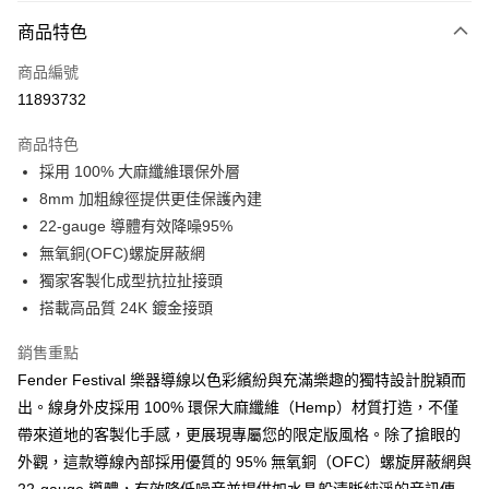
3 期 0 利率 每期
NT$426
21家銀行
商品特色
6 期 0 利率 每期
NT$213
21家銀行
合作金庫商業銀行
第一商業銀行
商品編號
華南商業銀行
彰化商業銀行
12 期 0 利率 每期
NT$106
21家銀行
合作金庫商業銀行
第一商業銀行
11893732
上海商業儲蓄銀行
台北富邦商業銀行
華南商業銀行
彰化商業銀行
合作金庫商業銀行
第一商業銀行
超商取貨付款
國泰世華商業銀行
兆豐國際商業銀行
上海商業儲蓄銀行
台北富邦商業銀行
商品特色
華南商業銀行
彰化商業銀行
臺灣中小企業銀行
台中商業銀行
國泰世華商業銀行
兆豐國際商業銀行
採用 100% 大麻纖維環保外層
LINE Pay
上海商業儲蓄銀行
台北富邦商業銀行
匯豐（台灣）商業銀行
華泰商業銀行
臺灣中小企業銀行
台中商業銀行
國泰世華商業銀行
兆豐國際商業銀行
8mm 加粗線徑提供更佳保護內建
聯邦商業銀行
遠東國際商業銀行
匯豐（台灣）商業銀行
華泰商業銀行
Apple Pay
臺灣中小企業銀行
台中商業銀行
元大商業銀行
永豐商業銀行
22-gauge 導體有效降噪95%
聯邦商業銀行
遠東國際商業銀行
匯豐（台灣）商業銀行
華泰商業銀行
玉山商業銀行
星展（台灣）商業銀行
街口支付
無氧銅(OFC)螺旋屏蔽網
元大商業銀行
永豐商業銀行
聯邦商業銀行
遠東國際商業銀行
台新國際商業銀行
中國信託商業銀行
玉山商業銀行
星展（台灣）商業銀行
獨家客製化成型抗拉扯接頭
元大商業銀行
永豐商業銀行
台灣樂天信用卡公司
悠遊付
台新國際商業銀行
中國信託商業銀行
搭載高品質 24K 鍍金接頭
玉山商業銀行
星展（台灣）商業銀行
台灣樂天信用卡公司
台新國際商業銀行
中國信託商業銀行
Google Pay
銷售重點
台灣樂天信用卡公司
全盈+PAY
Fender Festival 樂器導線以色彩繽紛與充滿樂趣的獨特設計脫穎而
出。線身外皮採用 100% 環保大麻纖維（Hemp）材質打造，不僅
AFTEE先享後付
帶來道地的客製化手感，更展現專屬您的限定版風格。除了搶眼的
相關說明
外觀，這款導線內部採用優質的 95% 無氧銅（OFC）螺旋屏蔽網與
【關於「AFTEE先享後付」】
ATM付款
AFTEE先享後付是「在收到商品之後才付款」的支付方式。 讓您購物簡單