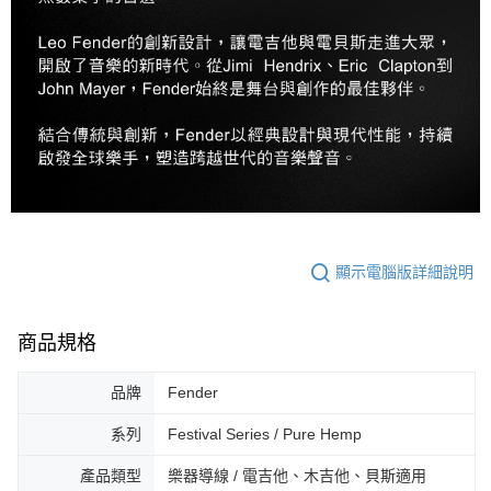
宅配 - 離島
「AFTEE先享後付」，若未經同意申辦者引起之損失，本公司不負相關責
任。
每筆NT$80，滿NT$899(含以上)免運費
４．使用「AFTEE先享後付」時，將依據個別帳號之用戶狀況，依本公司即
時審查核予不同之上限額度；若仍有額度不足之情形，本公司將視審查結果
付款後門市自取
請求用戶進行身份認證。
免運費
５．嚴禁一人註冊多個帳號或使用他人資訊註冊。若發現惡意使用之情形，
恩沛科技股份有限公司將有權停止該用戶之使用額度並採取法律行動。
國家/地區配送
查看運費
顯示電腦版詳細說明
商品規格
品牌
Fender
系列
Festival Series / Pure Hemp
產品類型
樂器導線 / 電吉他、木吉他、貝斯適用