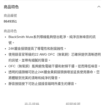
3 期 0 利率 每期
NT$226
21家銀行
商品特色
6 期 0 利率 每期
NT$113
21家銀行
合作金庫商業銀行
第一商業銀行
商品編號
華南商業銀行
彰化商業銀行
12 期 0 利率 每期
NT$56
21家銀行
合作金庫商業銀行
第一商業銀行
8649351
上海商業儲蓄銀行
台北富邦商業銀行
華南商業銀行
彰化商業銀行
合作金庫商業銀行
第一商業銀行
超商取貨付款
國泰世華商業銀行
兆豐國際商業銀行
上海商業儲蓄銀行
台北富邦商業銀行
商品特色
華南商業銀行
彰化商業銀行
臺灣中小企業銀行
台中商業銀行
國泰世華商業銀行
兆豐國際商業銀行
BlackSmith Mute系列導線能夠發出乾淨、純淨且無噪音的訊
LINE Pay
上海商業儲蓄銀行
台北富邦商業銀行
匯豐（台灣）商業銀行
華泰商業銀行
臺灣中小企業銀行
台中商業銀行
國泰世華商業銀行
兆豐國際商業銀行
號。
聯邦商業銀行
遠東國際商業銀行
匯豐（台灣）商業銀行
華泰商業銀行
Apple Pay
臺灣中小企業銀行
台中商業銀行
元大商業銀行
永豐商業銀行
24K鍍金接頭提高了導電性和耐腐蝕性。
聯邦商業銀行
遠東國際商業銀行
匯豐（台灣）商業銀行
華泰商業銀行
玉山商業銀行
星展（台灣）商業銀行
街口支付
使用錄音室等級的22 AWG OFC（無氧銅）芯確保提供清晰透明
元大商業銀行
永豐商業銀行
聯邦商業銀行
遠東國際商業銀行
台新國際商業銀行
中國信託商業銀行
玉山商業銀行
星展（台灣）商業銀行
的訊號，並帶有細膩的聲音。
元大商業銀行
永豐商業銀行
台灣樂天信用卡公司
悠遊付
台新國際商業銀行
中國信託商業銀行
OFC（無氧銅）能夠避免電磁干擾和射頻干擾，從而降低噪音。
玉山商業銀行
星展（台灣）商業銀行
台灣樂天信用卡公司
台新國際商業銀行
中國信託商業銀行
Google Pay
透明的插頭帽可防止24K鍍金黃銅接頭損壞並延長使用壽命，您
台灣樂天信用卡公司
將體驗到完美的清晰和純淨的聲音。
全盈+PAY
靜音按鈕按下可防止插接音箱時所產生的爆音。
AFTEE先享後付
相關說明
【關於「AFTEE先享後付」】
ATM付款
商品規格
相關推薦
AFTEE先享後付是「在收到商品之後才付款」的支付方式。 讓您購物簡單