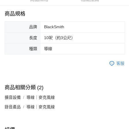
便利好安心！
１．簡單：不需註冊會員、不需綁卡、不需儲值。
運送方式
商品規格
２．便利：只要手機號碼，簡訊認證，即可結帳。
３．安心：先確認商品／服務後，再付款。
全家取貨付款
品牌
BlackSmith
每筆NT$60，滿NT$899(含以上)免運費
【「AFTEE先享後付」結帳流程】
１．於結帳方式選擇「AFTEE先享後付」後，將跳轉至「AFTEE先享後付」
長度
10呎（約3公尺）
付款後全家取貨
結帳頁面，進行簡訊認證並確認金額後，即可完成結帳。
２．訂單成立數日內，您將收到繳費通知簡訊。
每筆NT$60，滿NT$899(含以上)免運費
種類
導線
３．收到繳費通知簡訊後14天內，點擊此簡訊中的連結，可透過四大超商／
ATM／網路銀行／等多元方式進行付款，方視為交易完成。
7-11取貨付款
※ 請注意：結帳手續完成當下不需立刻繳費，但若您需要取消訂單，請聯絡
客服
每筆NT$60，滿NT$899(含以上)免運費
購買商品的店家。未經商家同意取消之訂單仍視為有效，需透過AFTEE先享
後付繳納相關費用。
付款後7-11取貨
※ 交易是否成功請以「AFTEE先享後付 」之結帳頁面顯示為準，若有關於
是否繳費成功／繳費後需取消欲退款等相關疑問，請聯繫「AFTEE先享後付
每筆NT$60，滿NT$899(含以上)免運費
商品相關分類 (2)
客戶支援中心」
https://netprotections.freshdesk.com/support/home
宅配
擴音設備
導線｜麥克風線
【注意事項】
１．透過由恩沛科技股份有限公司提供之「AFTEE先享後付」服務完成之交
每筆NT$105，滿NT$899(含以上)免運費
錄音產品
導線｜麥克風線
易，需依本服務之必要範圍內提供個人資料，並將交易相關給付款項請求債
權轉讓予恩沛科技股份有限公司。
宅配 - 配件
２．關於個人資料處理事宜，請瀏覽以下網址：
每筆NT$80，滿NT$899(含以上)免運費
https://aftee.tw/terms/#terms3
３．未成年的使用者請事先徵得法定代理人或監護人之同意方可使用