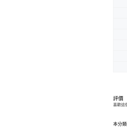
評價
喜歡這
本分類