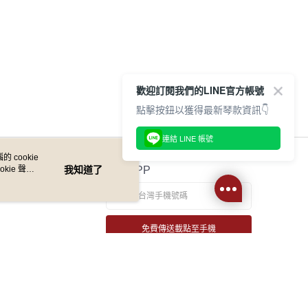
歡迎訂閱我們的LINE官方帳號
點擊按鈕以獲得最新琴款資訊👇
連結 LINE 帳號
 cookie
kie 聲明
我知道了
官方APP
免費傳送載點至手機
若接到可疑電話，請洽詢165反詐騙專線
本站最佳瀏覽環境請使用 Google Chrome、Firefox 或 Edge 以上版本