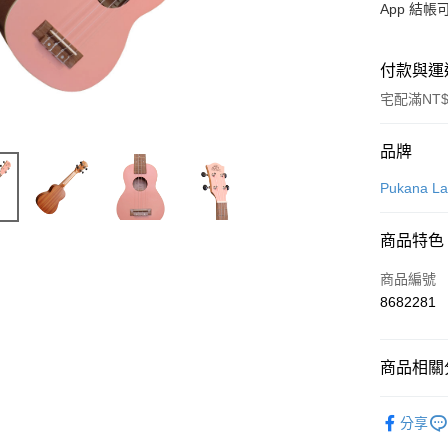
App 結
付款與運
宅配滿NT$
付款方式
品牌
信用卡一
Pukana
信用卡分
商品特色
3 期 
商品編號
6 期 
合作金
8682281
華南商
12 期
合作金
上海商
華南商
合作金
LINE Pay
國泰世
上海商
商品相關分
華南商
臺灣中
國泰世
Apple Pay
上海商
匯豐（
臺灣中
烏克麗麗
國泰世
聯邦商
分享
匯豐（
街口支付
臺灣中
元大商
代理｜經
聯邦商