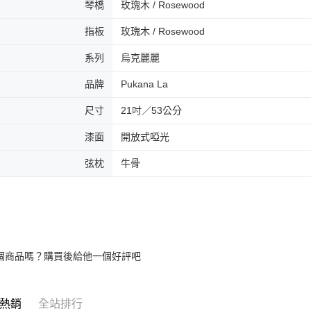
琴橋
玫瑰木 / Rosewood
※ 交易是
是否繳費成
國家/地區
指板
玫瑰木 / Rosewood
付客戶支
【注意事
系列
烏克麗麗
１．透過由
交易，需
品牌
Pukana La
求債權轉
２．關於
尺寸
21吋／53公分
https://aft
３．未成
漆面
開放式啞光
「AFTE
任。
弦枕
牛骨
４．使用「
即時審查
結果請求
５．嚴禁
形，恩沛
動。
個商品嗎？購買後給他一個好評吧
熱銷
全站排行