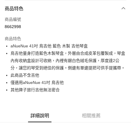
3 期 0 利率 每期
NT$1,333
21家銀行
商品特色
6 期 0 利率 每期
NT$666
21家銀行
合作金庫商業銀行
第一商業銀行
商品編號
華南商業銀行
彰化商業銀行
12 期 0 利率 每期
NT$333
21家銀行
合作金庫商業銀行
第一商業銀行
8662998
上海商業儲蓄銀行
台北富邦商業銀行
華南商業銀行
彰化商業銀行
合作金庫商業銀行
第一商業銀行
LINE Pay
國泰世華商業銀行
兆豐國際商業銀行
上海商業儲蓄銀行
台北富邦商業銀行
商品特色
華南商業銀行
彰化商業銀行
臺灣中小企業銀行
台中商業銀行
國泰世華商業銀行
兆豐國際商業銀行
aNueNue 41吋 鳥吉他 藍色 木製 吉他琴盒
Apple Pay
上海商業儲蓄銀行
台北富邦商業銀行
匯豐（台灣）商業銀行
華泰商業銀行
臺灣中小企業銀行
台中商業銀行
國泰世華商業銀行
兆豐國際商業銀行
鳥吉他量身打造藍色木製琴盒，外層由合成皮革包覆製成，琴盒
聯邦商業銀行
遠東國際商業銀行
匯豐（台灣）商業銀行
華泰商業銀行
街口支付
臺灣中小企業銀行
台中商業銀行
元大商業銀行
永豐商業銀行
內有收納盒設計可收納，內裡有銀白色絨毛保護，厚度達2公
聯邦商業銀行
遠東國際商業銀行
匯豐（台灣）商業銀行
華泰商業銀行
玉山商業銀行
星展（台灣）商業銀行
悠遊付
分，讓您的琴受到絕佳的保護。側邊有單邊提把可供手提攜帶。
元大商業銀行
永豐商業銀行
聯邦商業銀行
遠東國際商業銀行
台新國際商業銀行
中國信託商業銀行
玉山商業銀行
星展（台灣）商業銀行
此商品不含吉他
元大商業銀行
永豐商業銀行
台灣樂天信用卡公司
Google Pay
台新國際商業銀行
中國信託商業銀行
僅適用aNueNue 41吋 鳥吉他
玉山商業銀行
星展（台灣）商業銀行
台灣樂天信用卡公司
台新國際商業銀行
中國信託商業銀行
全盈+PAY
其他牌子旅行吉他無法密合
台灣樂天信用卡公司
AFTEE先享後付
相關說明
【關於「AFTEE先享後付」】
詳細說明
相關推薦
ATM付款
AFTEE先享後付是「在收到商品之後才付款」的支付方式。 讓您購物簡單
便利好安心！
１．簡單：不需註冊會員、不需綁卡、不需儲值。