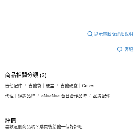
運送方式
２．便利：只要手機號碼，簡訊認證，即可結帳。
３．安心：先確認商品／服務後，再付款。
宅配
每筆NT$105，滿NT$899(含以上)免運費
【「AFTEE先享後付」結帳流程】
１．於結帳方式選擇「AFTEE先享後付」後，將跳轉至「AFTEE先享後付」
宅配 - 離島
結帳頁面，進行簡訊認證並確認金額後，即可完成結帳。
顯示電腦版詳細說明
２．訂單成立數日內，您將收到繳費通知簡訊。
每筆NT$80，滿NT$899(含以上)免運費
３．收到繳費通知簡訊後14天內，點擊此簡訊中的連結，可透過四大超商／
ATM／網路銀行／等多元方式進行付款，方視為交易完成。
客服
付款後門市自取
※ 請注意：結帳手續完成當下不需立刻繳費，但若您需要取消訂單，請聯絡
免運費
購買商品的店家。未經商家同意取消之訂單仍視為有效，需透過AFTEE先享
後付繳納相關費用。
國家/地區配送
※ 交易是否成功請以「AFTEE先享後付 」之結帳頁面顯示為準，若有關於
查看運費
商品相關分類 (2)
是否繳費成功／繳費後需取消欲退款等相關疑問，請聯繫「AFTEE先享後付
客戶支援中心」
https://netprotections.freshdesk.com/support/home
吉他配件
吉他袋｜硬盒
吉他硬盒｜Cases
【注意事項】
代理｜經銷品牌
aNueNue 台日合作品牌
品牌配件
１．透過由恩沛科技股份有限公司提供之「AFTEE先享後付」服務完成之交
易，需依本服務之必要範圍內提供個人資料，並將交易相關給付款項請求債
權轉讓予恩沛科技股份有限公司。
２．關於個人資料處理事宜，請瀏覽以下網址：
評價
https://aftee.tw/terms/#terms3
喜歡這個商品嗎？購買後給他一個好評吧
３．未成年的使用者請事先徵得法定代理人或監護人之同意方可使用
「AFTEE先享後付」，若未經同意申辦者引起之損失，本公司不負相關責
任。