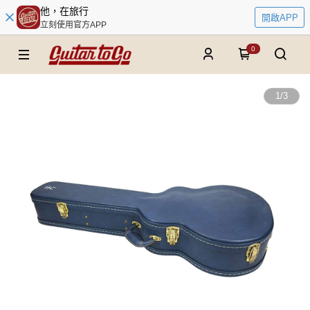
他，在旅行
開啟APP
立刻使用官方APP
0
1
/
3