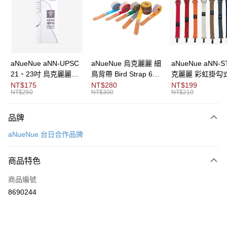
3 期 0 利率 每期
NT$1,033
21家銀行
6 期 0 利率 每期
NT$516
21家銀行
合作金庫商業銀行
第一商業銀行
華南商業銀行
彰化商業銀行
12 期 0 利率 每期
NT$258
21家銀行
合作金庫商業銀行
第一商業銀行
上海商業儲蓄銀行
台北富邦商業銀行
華南商業銀行
彰化商業銀行
合作金庫商業銀行
第一商業銀行
LINE Pay
國泰世華商業銀行
兆豐國際商業銀行
上海商業儲蓄銀行
台北富邦商業銀行
華南商業銀行
彰化商業銀行
臺灣中小企業銀行
台中商業銀行
國泰世華商業銀行
兆豐國際商業銀行
aNueNue aNN-UPSC
aNueNue 烏克麗麗 細
aNueNue aNN-S
Apple Pay
上海商業儲蓄銀行
台北富邦商業銀行
匯豐（台灣）商業銀行
華泰商業銀行
臺灣中小企業銀行
台中商業銀行
21、23吋 烏克麗麗保
鳥背帶 Bird Strap 6色
克麗麗 彩虹掛勾
國泰世華商業銀行
兆豐國際商業銀行
聯邦商業銀行
遠東國際商業銀行
匯豐（台灣）商業銀行
華泰商業銀行
護貼
可選 湖藍/亮橙/墨綠/杏
帶 8色可選 桃紅/紅
NT$175
NT$280
NT$199
街口支付
臺灣中小企業銀行
台中商業銀行
元大商業銀行
永豐商業銀行
NT$250
NT$300
NT$210
聯邦商業銀行
遠東國際商業銀行
黃/銀灰/桔紅
白/咖啡/灰/藍/黑
匯豐（台灣）商業銀行
華泰商業銀行
玉山商業銀行
星展（台灣）商業銀行
悠遊付
元大商業銀行
永豐商業銀行
聯邦商業銀行
遠東國際商業銀行
台新國際商業銀行
中國信託商業銀行
玉山商業銀行
星展（台灣）商業銀行
品牌
元大商業銀行
永豐商業銀行
台灣樂天信用卡公司
Google Pay
台新國際商業銀行
中國信託商業銀行
玉山商業銀行
星展（台灣）商業銀行
aNueNue 台日合作品牌
台灣樂天信用卡公司
台新國際商業銀行
中國信託商業銀行
全盈+PAY
台灣樂天信用卡公司
商品特色
AFTEE先享後付
相關說明
商品編號
【關於「AFTEE先享後付」】
8690244
ATM付款
AFTEE先享後付是「在收到商品之後才付款」的支付方式。 讓您購物簡單
便利好安心！
１．簡單：不需註冊會員、不需綁卡、不需儲值。
運送方式
２．便利：只要手機號碼，簡訊認證，即可結帳。