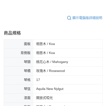
時審查核予不同之上限額度；若仍有額度不足之情形，本公司將視審查結果
請求用戶進行身份認證。
５．嚴禁一人註冊多個帳號或使用他人資訊註冊。若發現惡意使用之情形，
恩沛科技股份有限公司將有權停止該用戶之使用額度並採取法律行動。
顯示電腦版詳細說明
商品規格
面板
相思木 / Koa
背側板
相思木 / Koa
琴頸
桃花心木 / Mahogany
琴橋
玫瑰木 / Rosewood
琴格
17
琴弦
Aquila New Nylgut
漆面
開放式啞光