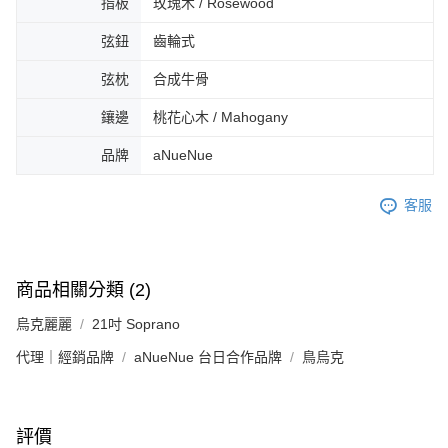
指板
玫瑰木 / Rosewood
弦鈕
齒輪式
弦枕
合成牛骨
鑲邊
桃花心木 / Mahogany
品牌
aNueNue
客服
商品相關分類 (2)
烏克麗麗
21吋 Soprano
代理｜經銷品牌
aNueNue 台日合作品牌
鳥烏克
評價